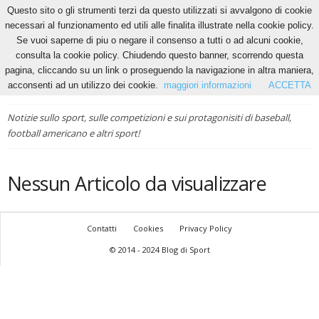
Questo sito o gli strumenti terzi da questo utilizzati si avvalgono di cookie
necessari al funzionamento ed utili alle finalita illustrate nella cookie policy.
Se vuoi saperne di piu o negare il consenso a tutti o ad alcuni cookie,
ATLETICA
FOOTBALL AMERICANO
NUOTO
RUGBY
VELA
consulta la cookie policy. Chiudendo questo banner, scorrendo questa
pagina, cliccando su un link o proseguendo la navigazione in altra maniera,
acconsenti ad un utilizzo dei cookie.
maggiori informazioni
ACCETTA
ALTRI SPORT
Home
Altri Sport
Notizie sullo sport, sulle competizioni e sui protagonisiti di baseball,
football americano e altri sport!
Nessun Articolo da visualizzare
Contatti
Cookies
Privacy Policy
© 2014 - 2024 Blog di Sport