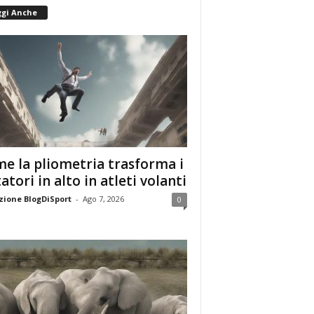
ggi Anche
e la pliometria trasforma i
tatori in alto in atleti volanti
ione BlogDiSport
-
Ago 7, 2026
0