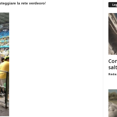
festeggiare la rete verdeoro
!
Le
Com
sal
Redaz