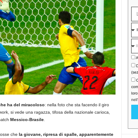
A
D
(sez
C
comu
lor
nell
che ha del miracoloso
: nella foto che sta facendo il giro
twork, si vede una ragazza, tifosa della nazionale carioca,
 match
Messico-Brasile
.
 fosse che
la giovane, ripresa di spalle, apparentemente