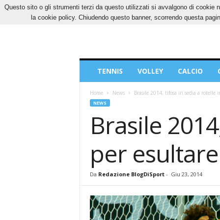
Questo sito o gli strumenti terzi da questo utilizzati si avvalgono di cookie n
SABATO, 8 AGOSTO 2026
CONTATTI
COOK
la cookie policy. Chiudendo questo banner, scorrendo questa pagina
Blog
TENNIS
VOLLEY
CALCIO
di
Sport
Home
News
Brasile 2014, tifosa in sedia a rotelle i
NEWS
Brasile 2014,
per esultare
Da
Redazione BlogDiSport
-
Giu 23, 2014