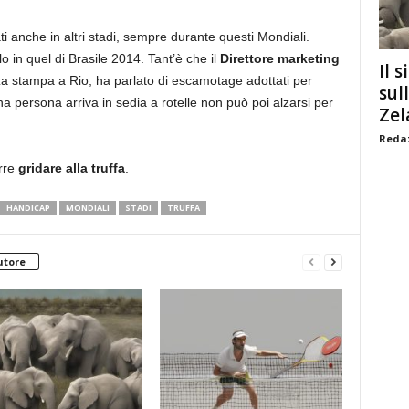
ti anche in altri stadi, sempre durante questi Mondiali.
o in quel di Brasile 2014. Tant’è che il
Direttore marketing
Il s
za stampa a Rio, ha parlato di escamotage adottati per
sul
na persona arriva in sedia a rotelle non può poi alzarsi per
Zel
Redaz
rre
gridare alla truffa
.
HANDICAP
MONDIALI
STADI
TRUFFA
utore