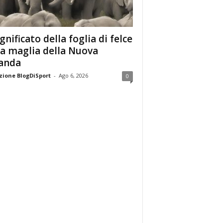
ignificato della foglia di felce
la maglia della Nuova
anda
ione BlogDiSport
-
Ago 6, 2026
0