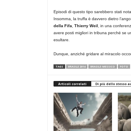
Episodi di questo tipo sarebbero stati nota
Insomma, la truffa è davvero dietro l’angol
della Fifa
,
Thierry Weil
, in una conferen
avere posti migliori in tribuna perché se u
esultare.
Dunque, anziché gridare al miracolo occo
TAGS
BRASILE 2014
BRASILE-MESSICO
FOTO
Articoli correlati
Di più dello stesso a