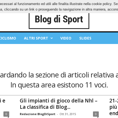
ecessari al funzionamento ed utili alle finalita illustrate nella cookie policy. 
IES
PRIVACY POLICY
, cliccando su un link o proseguendo la navigazione in altra maniera, acconse
CICLISMO
ALTRI SPORT
VIDEO
SLIDES
ardando la sezione di articoli relativa a
In questa area esistono 11 voci.
i e
Gli impianti di gioco della Nhl –
21-
La classifica di Blog...
più
end.
0
Redazione BlogDiSport
-
Ott 31, 2015
0