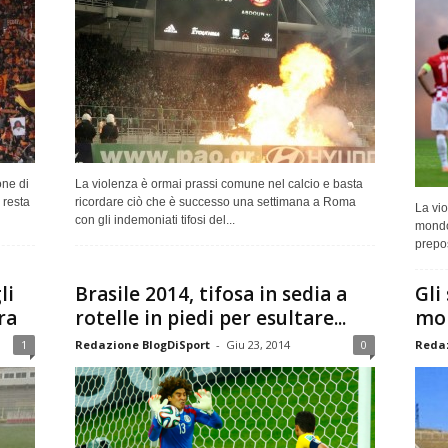
one di
La violenza è ormai prassi comune nel calcio e basta
 resta
ricordare ciò che è successo una settimana a Roma
La vio
con gli indemoniati tifosi del...
mondo 
prepos
li
Brasile 2014, tifosa in sedia a
Gli
ra
rotelle in piedi per esultare...
mon
1
Redazione BlogDiSport
-
Giu 23, 2014
0
Redaz