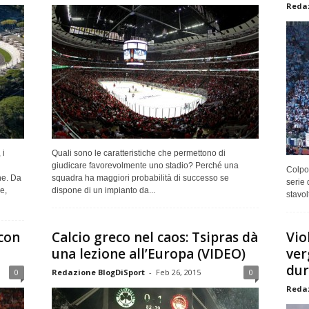
Redaz
 i
Quali sono le caratteristiche che permettono di
giudicare favorevolmente uno stadio? Perché una
Colpo
ne. Da
squadra ha maggiori probabilità di successo se
serie 
e,
dispone di un impianto da...
stavol
 con
Calcio greco nel caos: Tsipras dà
Vio
una lezione all’Europa (VIDEO)
ver
dura
0
Redazione BlogDiSport
-
Feb 26, 2015
0
Redaz