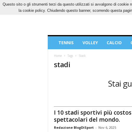
Questo sito o gli strumenti terzi da questo utilizzati si avvalgono di cookie n
VENERDÌ, 7 AGOSTO 2026
CONTATTI
COOK
la cookie policy. Chiudendo questo banner, scorrendo questa pagina
Blog
TENNIS
VOLLEY
CALCIO
di
Sport
Home
Tags
Stadi
stadi
Stai gu
I 10 stadi sportivi più costos
spettacolari del mondo.
Redazione BlogDiSport
-
Nov 6, 2025