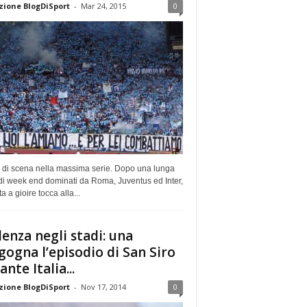
ione BlogDiSport
-
Mar 24, 2015
0
 di scena nella massima serie. Dopo una lunga
di week end dominati da Roma, Juventus ed Inter,
ta a gioire tocca alla...
lenza negli stadi: una
gogna l’episodio di San Siro
nte Italia...
ione BlogDiSport
-
Nov 17, 2014
0