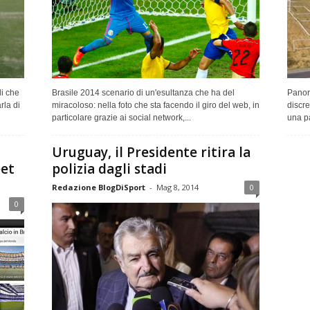
li che
Brasile 2014 scenario di un'esultanza che ha del
Panora
rla di
miracoloso: nella foto che sta facendo il giro del web, in
discre
particolare grazie ai social network,...
una pa
Uruguay, il Presidente ritira la
eet
polizia dagli stadi
Redazione BlogDiSport
-
Mag 8, 2014
0
0