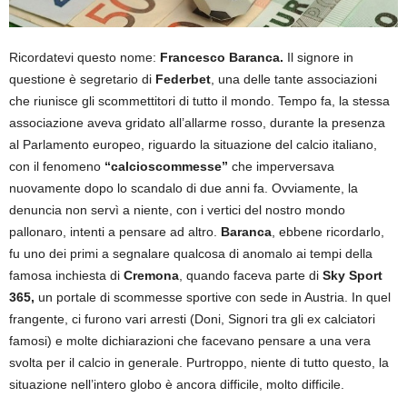
Ricordatevi questo nome:
Francesco Baranca.
Il signore in
questione è segretario di
Federbet
, una delle tante associazioni
che riunisce gli scommettitori di tutto il mondo. Tempo fa, la stessa
associazione aveva gridato all’allarme rosso, durante la presenza
al Parlamento europeo, riguardo la situazione del calcio italiano,
con il fenomeno
“calcioscommesse”
che imperversava
nuovamente dopo lo scandalo di due anni fa. Ovviamente, la
denuncia non servì a niente, con i vertici del nostro mondo
pallonaro, intenti a pensare ad altro.
Baranca
, ebbene ricordarlo,
fu uno dei primi a segnalare qualcosa di anomalo ai tempi della
famosa inchiesta di
Cremona
, quando faceva parte di
Sky Sport
365,
un portale di scommesse sportive con sede in Austria. In quel
frangente, ci furono vari arresti (Doni, Signori tra gli ex calciatori
famosi) e molte dichiarazioni che facevano pensare a una vera
svolta per il calcio in generale. Purtroppo, niente di tutto questo, la
situazione nell’intero globo è ancora difficile, molto difficile.