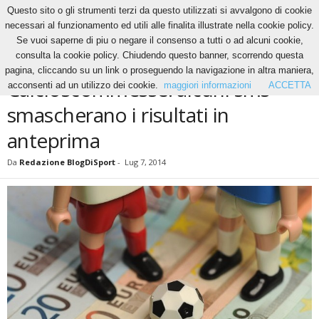
Questo sito o gli strumenti terzi da questo utilizzati si avvalgono di cookie
necessari al funzionamento ed utili alle finalita illustrate nella cookie policy.
Se vuoi saperne di piu o negare il consenso a tutti o ad alcuni cookie,
Home
News
Calcioscommesse: alcuni sms smascherano i risultati in anteprima
consulta la cookie policy. Chiudendo questo banner, scorrendo questa
NEWS
pagina, cliccando su un link o proseguendo la navigazione in altra maniera,
Calcioscommesse: alcuni sms
acconsenti ad un utilizzo dei cookie.
maggiori informazioni
ACCETTA
smascherano i risultati in
anteprima
Da
Redazione BlogDiSport
-
Lug 7, 2014