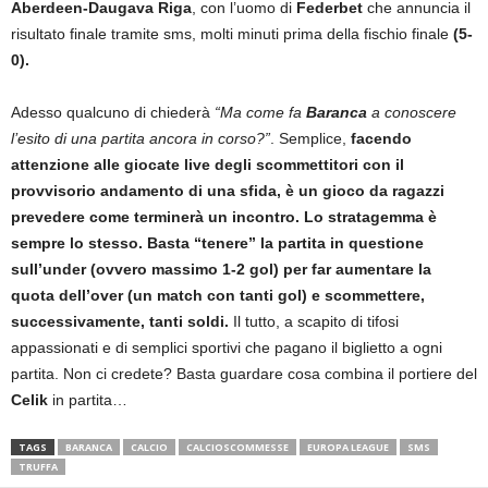
Aberdeen-Daugava Riga
, con l’uomo di
Federbet
che annuncia il
risultato finale tramite sms, molti minuti prima della fischio finale
(5-
0).
Adesso qualcuno di chiederà
“Ma come fa
Baranca
a conoscere
l’esito di una partita ancora in corso?”
. Semplice,
facendo
attenzione alle giocate live degli scommettitori con il
provvisorio andamento di una sfida, è un gioco da ragazzi
prevedere come terminerà un incontro. Lo stratagemma è
sempre lo stesso. Basta “tenere” la partita in questione
sull’under (ovvero massimo 1-2 gol) per far aumentare la
quota dell’over (un match con tanti gol) e scommettere,
successivamente, tanti soldi.
Il tutto, a scapito di tifosi
appassionati e di semplici sportivi che pagano il biglietto a ogni
partita. Non ci credete? Basta guardare cosa combina il portiere del
Celik
in partita…
TAGS
BARANCA
CALCIO
CALCIOSCOMMESSE
EUROPA LEAGUE
SMS
TRUFFA