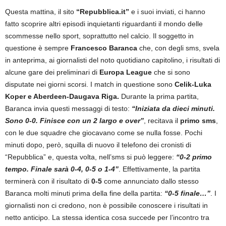
Questa mattina, il sito
“Repubblica.it”
e i suoi inviati, ci hanno
fatto scoprire altri episodi inquietanti riguardanti il mondo delle
scommesse nello sport, soprattutto nel calcio. Il soggetto in
questione è sempre
Francesco Baranca
che, con degli sms, svela
in anteprima, ai giornalisti del noto quotidiano capitolino, i risultati di
alcune gare dei preliminari di
Europa League
che si sono
disputate nei giorni scorsi. I match in questione sono
Celik-Luka
Koper e Aberdeen-Daugava Riga.
Durante la prima partita,
Baranca invia questi messaggi di testo:
“Iniziata da dieci minuti.
Sono 0-0. Finisce con un 2 largo e over”
, recitava il
primo sms
,
con le due squadre che giocavano come se nulla fosse. Pochi
minuti dopo, però, squilla di nuovo il telefono dei cronisti di
“Repubblica” e, questa volta, nell’sms si può leggere:
“0-2 primo
tempo. Finale sarà 0-4, 0-5 o 1-4”
. Effettivamente, la partita
terminerà con il risultato di
0-5
come annunciato dallo stesso
Baranca molti minuti prima della fine della partita:
“0-5 finale…”
. I
giornalisti non ci credono, non è possibile conoscere i risultati in
netto anticipo. La stessa identica cosa succede per l’incontro tra