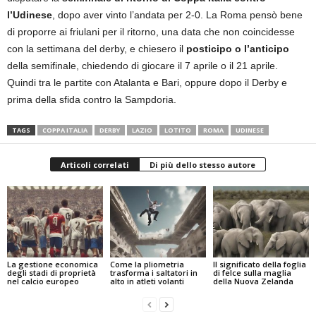
l’Udinese
, dopo aver vinto l’andata per 2-0. La Roma pensò bene
di proporre ai friulani per il ritorno, una data che non coincidesse
con la settimana del derby, e chiesero il
posticipo o l’anticipo
della semifinale, chiedendo di giocare il 7 aprile o il 21 aprile.
Quindi tra le partite con Atalanta e Bari, oppure dopo il Derby e
prima della sfida contro la Sampdoria.
TAGS
COPPA ITALIA
DERBY
LAZIO
LOTITO
ROMA
UDINESE
Articoli correlati
Di più dello stesso autore
La gestione economica
Come la pliometria
Il significato della foglia
degli stadi di proprietà
trasforma i saltatori in
di felce sulla maglia
nel calcio europeo
alto in atleti volanti
della Nuova Zelanda