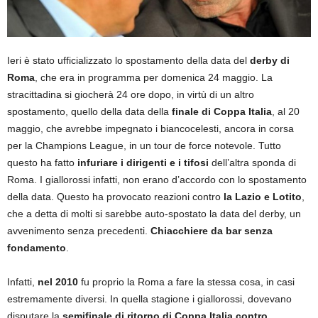
Ieri è stato ufficializzato lo spostamento della data del
derby di
Roma
, che era in programma per domenica 24 maggio. La
stracittadina si giocherà 24 ore dopo, in virtù di un altro
spostamento, quello della data della
finale di Coppa Italia
, al 20
maggio, che avrebbe impegnato i biancocelesti, ancora in corsa
per la Champions League, in un tour de force notevole. Tutto
questo ha fatto
infuriare i dirigenti e i tifosi
dell’altra sponda di
Roma. I giallorossi infatti, non erano d’accordo con lo spostamento
della data. Questo ha provocato reazioni contro
la Lazio e Lotito
,
che a detta di molti si sarebbe auto-spostato la data del derby, un
avvenimento senza precedenti.
Chiacchiere da bar senza
fondamento
.
Infatti,
nel 2010
fu proprio la Roma a fare la stessa cosa, in casi
estremamente diversi. In quella stagione i giallorossi, dovevano
disputare la
semifinale di ritorno di Coppa Italia contro