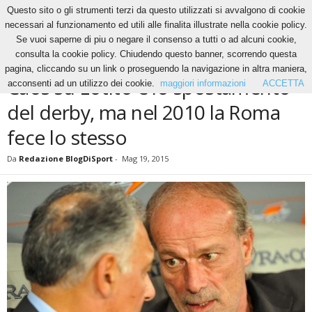
Questo sito o gli strumenti terzi da questo utilizzati si avvalgono di cookie
necessari al funzionamento ed utili alle finalita illustrate nella cookie policy.
Se vuoi saperne di piu o negare il consenso a tutti o ad alcuni cookie,
Home
News
Caos su Lotito e lo spostamento del derby, ma nel 2010 la...
consulta la cookie policy. Chiudendo questo banner, scorrendo questa
NEWS
pagina, cliccando su un link o proseguendo la navigazione in altra maniera,
Caos su Lotito e lo spostamento
acconsenti ad un utilizzo dei cookie.
maggiori informazioni
ACCETTA
del derby, ma nel 2010 la Roma
fece lo stesso
Da
Redazione BlogDiSport
-
Mag 19, 2015