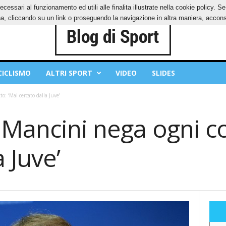
ecessari al funzionamento ed utili alle finalita illustrate nella cookie policy. 
OKIES
PRIVACY POLICY
, cliccando su un link o proseguendo la navigazione in altra maniera, acconse
CICLISMO
ALTRI SPORT
VIDEO
SLIDES
: ‘Mai cercato dalla Juve’
Mancini nega ogni co
 Juve’