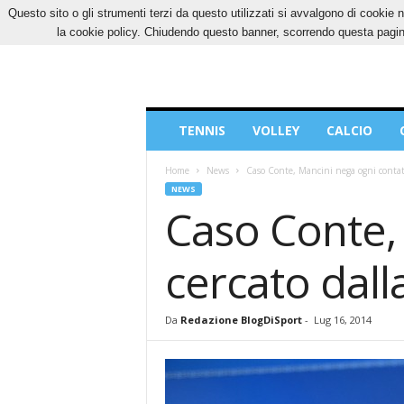
Questo sito o gli strumenti terzi da questo utilizzati si avvalgono di cookie n
DOMENICA, 9 AGOSTO 2026
CONTATTI
CO
la cookie policy. Chiudendo questo banner, scorrendo questa pagina
Blog
TENNIS
VOLLEY
CALCIO
di
Sport
Home
News
Caso Conte, Mancini nega ogni contatto
NEWS
Caso Conte, 
cercato dalla
Da
Redazione BlogDiSport
-
Lug 16, 2014