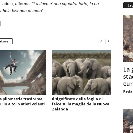
l’addio, afferma:
“La Juve e’ una squadra forte, lo ha
Le
 abbia bisogno di tanto”
utore
La 
sta
eu
Redaz
 pliometria trasforma i
Il significato della foglia di
i in alto in atleti volanti
felce sulla maglia della Nuova
Zelanda