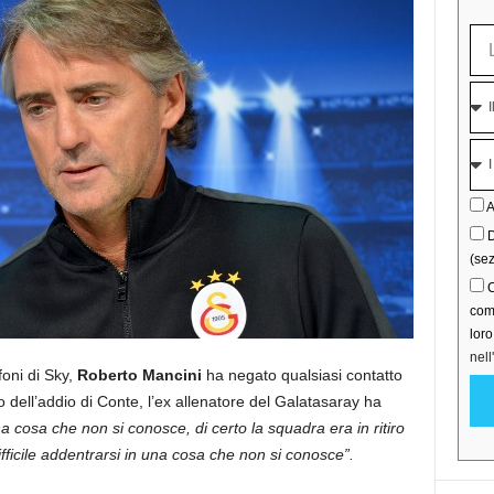
A
D
(sez
C
comu
lor
nell
foni di Sky,
Roberto Mancini
ha negato qualsiasi contatto
to dell’addio di Conte, l’ex allenatore del Galatasaray ha
una cosa che non si conosce, di certo la squadra era in ritiro
ficile addentrarsi in una cosa che non si conosce”.