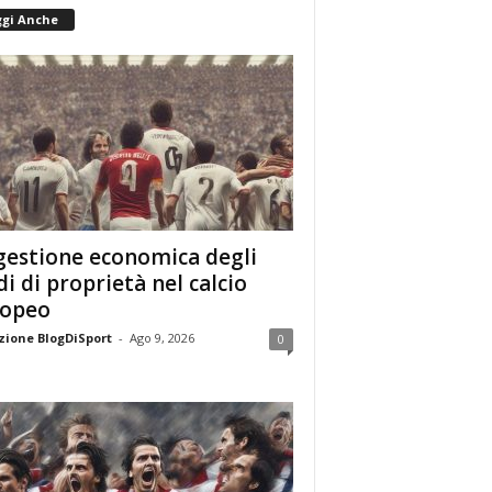
ggi Anche
gestione economica degli
di di proprietà nel calcio
ropeo
ione BlogDiSport
-
Ago 9, 2026
0