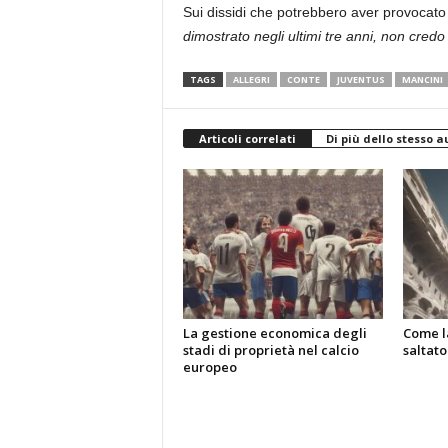
Sui dissidi che potrebbero aver provocato 
dimostrato negli ultimi tre anni, non credo
TAGS
ALLEGRI
CONTE
JUVENTUS
MANCINI
Articoli correlati
Di più dello stesso a
La gestione economica degli
Come la
stadi di proprietà nel calcio
saltator
europeo