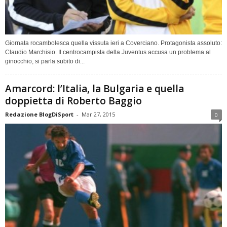
Giornata rocambolesca quella vissuta ieri a Coverciano. Protagonista assoluto:
Claudio Marchisio. Il centrocampista della Juventus accusa un problema al
ginocchio, si parla subito di...
Amarcord: l’Italia, la Bulgaria e quella
doppietta di Roberto Baggio
Redazione BlogDiSport
-
Mar 27, 2015
0