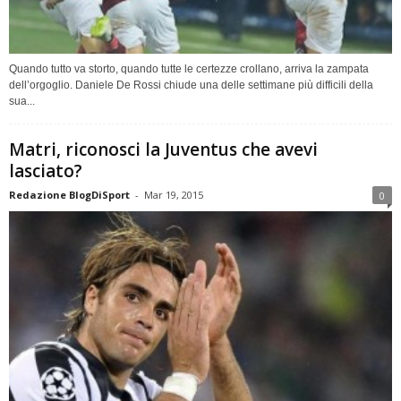
Quando tutto va storto, quando tutte le certezze crollano, arriva la zampata
dell’orgoglio. Daniele De Rossi chiude una delle settimane più difficili della
sua...
Matri, riconosci la Juventus che avevi
lasciato?
Redazione BlogDiSport
-
Mar 19, 2015
0