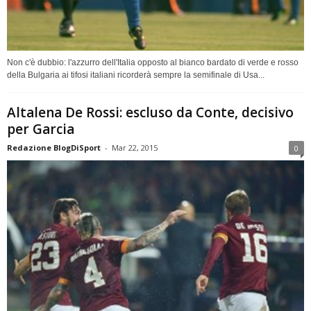
Non c'è dubbio: l'azzurro dell'Italia opposto al bianco bardato di verde e rosso
della Bulgaria ai tifosi italiani ricorderà sempre la semifinale di Usa...
Altalena De Rossi: escluso da Conte, decisivo
per Garcia
Redazione BlogDiSport
-
Mar 22, 2015
0