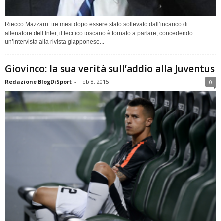
Riecco Mazzarri: tre mesi dopo essere stato sollevato dall’incarico di
allenatore dell’Inter, il tecnico toscano è tornato a parlare, concedendo
un’intervista alla rivista giapponese...
Giovinco: la sua verità sull’addio alla Juventus
Redazione BlogDiSport
-
Feb 8, 2015
0