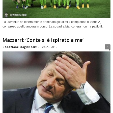
La Juventus ha letteralmente dominato gli ultimi 4 campionati di Serie A,
compreso quello ancora in corso. La squadra bianconera non ha patito il...
Mazzarri: ‘Conte si è ispirato a me’
Redazione BlogDiSport
-
Feb 20, 2015
0