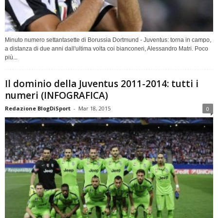
Minuto numero settantasette di Borussia Dortmund - Juventus: torna in campo,
a distanza di due anni dall'ultima volta coi bianconeri, Alessandro Matri. Poco
più...
Il dominio della Juventus 2011-2014: tutti i
numeri (INFOGRAFICA)
Redazione BlogDiSport
-
Mar 18, 2015
0