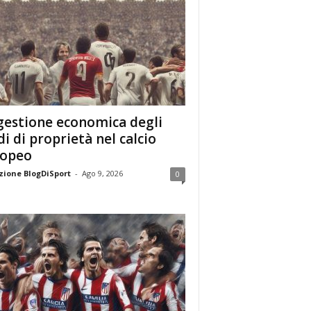
gestione economica degli
di di proprietà nel calcio
ropeo
ione BlogDiSport
-
Ago 9, 2026
0