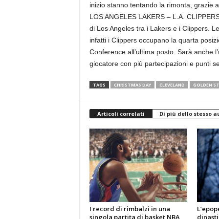
inizio stanno tentando la rimonta, grazie 
LOS ANGELES LAKERS – L.A. CLIPPERS: l’u
di Los Angeles tra i Lakers e i Clippers. L
infatti i Clippers occupano la quarta posiz
Conference all’ultima posto. Sarà anche l
giocatore con più partecipazioni e punti seg
TAGS
CHRISTMAS DAY
CLEVELAND
GOLDEN S
Articoli correlati
Di più dello stesso a
I record di rimbalzi in una
L’epope
singola partita di basket NBA
dinasti