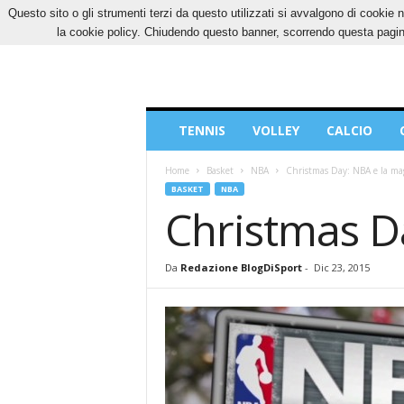
Questo sito o gli strumenti terzi da questo utilizzati si avvalgono di cookie n
DOMENICA, 9 AGOSTO 2026
CONTATTI
CO
la cookie policy. Chiudendo questo banner, scorrendo questa pagina
Blog
TENNIS
VOLLEY
CALCIO
di
Sport
Home
Basket
NBA
Christmas Day: NBA e la mag
BASKET
NBA
Christmas D
Da
Redazione BlogDiSport
-
Dic 23, 2015