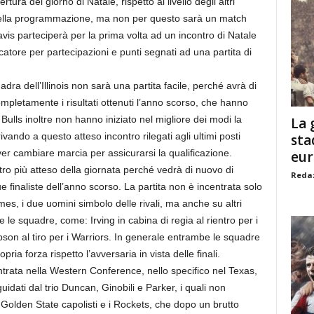
a del giorno di Natale, rispetto al livello degli altri
della programmazione, ma non per questo sarà un match
vis parteciperà per la prima volta ad un incontro di Natale
atore per partecipazioni e punti segnati ad una partita di
dell’Illinois non sarà una partita facile, perché avrà di
mpletamente i risultati ottenuti l’anno scorso, che hanno
Bulls inoltre non hanno iniziato nel migliore dei modi la
La 
ivando a questo atteso incontro rilegati agli ultimi posti
sta
over cambiare marcia per assicurarsi la qualificazione.
eu
più atteso della giornata perché vedrà di nuovo di
Redaz
ue finaliste dell’anno scorso. La partita non è incentrata solo
es, i due uomini simbolo delle rivali, ma anche su altri
 le squadre, come: Irving in cabina di regia al rientro per i
son al tiro per i Warriors. In generale entrambe le squadre
pria forza rispetto l’avversaria in vista delle finali.
a nella Western Conference, nello specifico nel Texas,
uidati dal trio Duncan, Ginobili e Parker, i quali non
 Golden State capolisti e i Rockets, che dopo un brutto