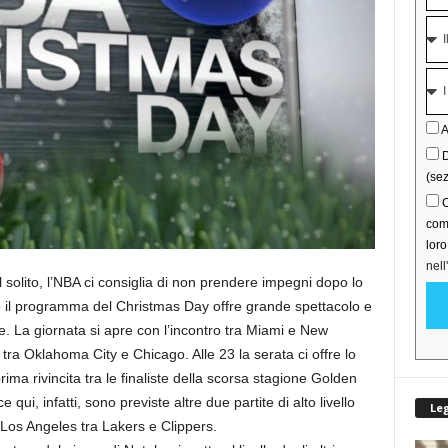
A
D
(sez
C
comu
lor
nell
solito, l’NBA ci consiglia di non prendere impegni dopo lo
o il programma del Christmas Day offre grande spettacolo e
ne. La giornata si apre con l’incontro tra Miami e New
 tra Oklahoma City e Chicago. Alle 23 la serata ci offre lo
rima rivincita tra le finaliste della scorsa stagione Golden
qui, infatti, sono previste altre due partite di alto livello
Le
Los Angeles tra Lakers e Clippers.