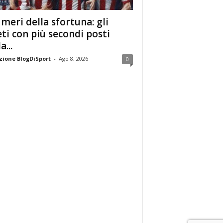
umeri della sfortuna: gli
eti con più secondi posti
a...
ione BlogDiSport
-
Ago 8, 2026
0