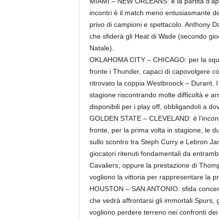
MIAMI – NEW ORLEANS: è la partita d’apertur
incontri è il match meno entusiasmante 
privo di campioni e spettacolo. Anthony Da
che sfiderà gli Heat di Wade (secondo gioc
Natale).
OKLAHOMA CITY – CHICAGO: per la squadra 
fronte i Thunder, capaci di capovolgere co
ritrovato la coppia Westbroock – Durant. I 
stagione riscontrando molte difficoltà e arr
disponibili per i play off, obbligandoli a d
GOLDEN STATE – CLEVELAND: è l’incontro 
fronte, per la prima volta in stagione, le d
sullo scontro tra Steph Curry e Lebron Jam
giocatori ritenuti fondamentali da entrambe
Cavaliers; oppure la prestazione di Thomp
vogliono la vittoria per rappresentare la pro
HOUSTON – SAN ANTONIO: sfida concentrat
che vedrà affrontarsi gli immortali Spurs, g
vogliono perdere terreno nei confronti dei