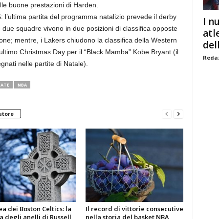
alle buone prestazioni di Harden.
ltima partita del programma natalizio prevede il derby
I n
e due squadre vivono in due posizioni di classifica opposte
atl
ione; mentre, i Lakers chiudono la classifica della Western
dell
’ultimo Christmas Day per il “Black Mamba” Kobe Bryant (il
Redaz
nati nelle partite di Natale).
TATE
NBA
utore
a dei Boston Celtics: la
Il record di vittorie consecutive
a degli anelli di Russell
nella storia del basket NBA