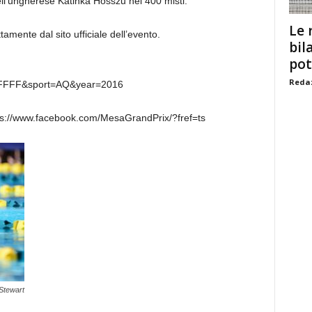
ll’ungherese Katinka Hosszu nei 400 misti.
Le 
tamente dal sito ufficiale dell’evento.
bil
pot
Redaz
FFF&sport=AQ&year=2016
tps://www.facebook.com/MesaGrandPrix/?fref=ts
Stewart