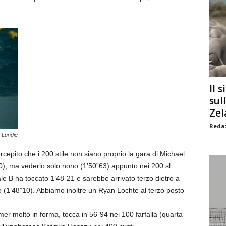
Il s
sul
Zel
Redaz
 Lundie
epito che i 200 stile non siano proprio la gara di Michael
00), ma vederlo solo nono (1’50”63) appunto nei 200 sl
ale B ha toccato 1’48”21 e sarebbe arrivato terzo dietro a
 (1’48”10). Abbiamo inoltre un Ryan Lochte al terzo posto
 molto in forma, tocca in 56”94 nei 100 farfalla (quarta