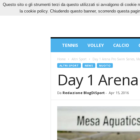
Questo sito o gli strumenti terzi da questo utilizzati si avvalgono di cookie n
VENERDÌ, 7 AGOSTO 2026
CONTATTI
COOK
la cookie policy. Chiudendo questo banner, scorrendo questa pagina
Blog
TENNIS
VOLLEY
CALCIO
di
Sport
Home
Altri Sport
Day 1 Arena Pro Swim Series, M
ALTRI SPORT
NEWS
NUOTO
Day 1 Arena
Da
Redazione BlogDiSport
-
Apr 15, 2016