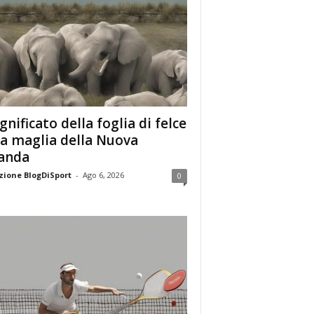
ignificato della foglia di felce
la maglia della Nuova
anda
ione BlogDiSport
-
Ago 6, 2026
0