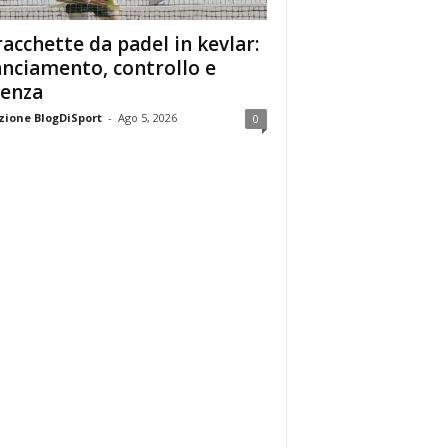
racchette da padel in kevlar:
anciamento, controllo e
enza
ione BlogDiSport
-
Ago 5, 2026
0