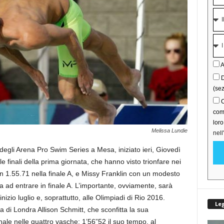
A
D
(sez
C
comu
lor
Melissa Lundie
nell
degli Arena Pro Swim Series a Mesa, iniziato ieri, Giovedì
 le finali della prima giornata, che hanno visto trionfare nei
on 1.55.71 nella finale A, e Missy Franklin con un modesto
a ad entrare in finale A. L’importante, ovviamente, sarà
nizio luglio e, soprattutto, alle Olimpiadi di Rio 2016.
Le
a di Londra Allison Schmitt, che sconfitta la sua
ale nelle quattro vasche: 1’56”52 il suo tempo, al