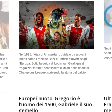
Negli 
Sport 
due
Nel 1995, l'Ajax di Amsterdam, guidato da giovani
coppie
tile e
talenti come Frank de Boer e Patrick Kluivert, stupì
i anni
l'Europa. Sotto la guida di Louis van Gaal, questi
LeBron
"ragazzini terribili" sconfissero il Milan nella finale di
 gioco
Champions League, scrivendo la storia del calcio.
una
Europei nuoto: Gregorio è
Ult
l’uomo dei 1500, Gabriele il suo
Fra
gemello
mer