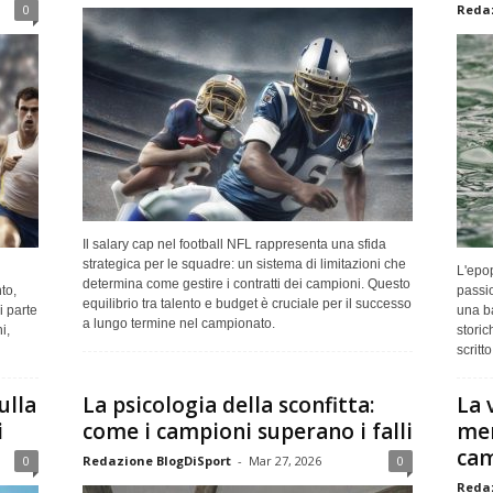
0
Redaz
Il salary cap nel football NFL rappresenta una sfida
strategica per le squadre: un sistema di limitazioni che
L'epop
determina come gestire i contratti dei campioni. Questo
to,
passi
equilibrio tra talento e budget è cruciale per il successo
i parte
una ba
a lungo termine nel campionato.
i,
storic
scritt
ulla
La psicologia della sconfitta:
La 
i
come i campioni superano i falli
men
cam
0
Redazione BlogDiSport
-
Mar 27, 2026
0
Redaz