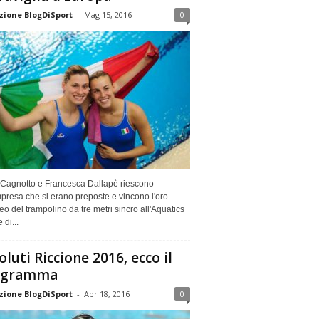
ione BlogDiSport
-
Mag 15, 2016
0
 Cagnotto e Francesca Dallapè riescono
mpresa che si erano preposte e vincono l'oro
o del trampolino da tre metri sincro all'Aquatics
 di...
oluti Riccione 2016, ecco il
ogramma
ione BlogDiSport
-
Apr 18, 2016
0