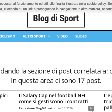
ecessari al funzionamento ed utili alle finalita illustrate nella cookie policy. 
IES
PRIVACY POLICY
, cliccando su un link o proseguendo la navigazione in altra maniera, acconse
CICLISMO
ALTRI SPORT
VIDEO
SLIDES
rdando la sezione di post correlata a: 
In questa area ci sono 17 post.
pici
Il Salary Cap nel football NFL:
L’e
come si gestiscono i contratti...
tri
pal
Redazione BlogDiSport
-
Lug 16, 2026
0