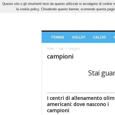
Questo sito o gli strumenti terzi da questo utilizzati si avvalgono di cookie n
VENERDÌ, 7 AGOSTO 2026
CONTATTI
COOK
la cookie policy. Chiudendo questo banner, scorrendo questa pagina
Blog
TENNIS
VOLLEY
CALCIO
di
Sport
Home
Tags
Campioni
campioni
Stai gua
I centri di allenamento olim
americani: dove nascono i
campioni