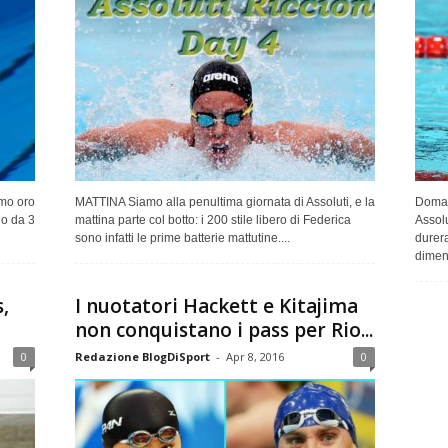
imo oro
MATTINA Siamo alla penultima giornata di Assoluti, e la
Domani
no da 3
mattina parte col botto: i 200 stile libero di Federica
Assolu
sono infatti le prime batterie mattutine....
durera
diment
,
I nuotatori Hackett e Kitajima
non conquistano i pass per Rio...
0
Redazione BlogDiSport
-
Apr 8, 2016
0