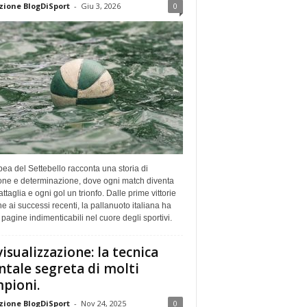
ione BlogDiSport
-
Giu 3, 2026
0
ea del Settebello racconta una storia di
one e determinazione, dove ogni match diventa
ttaglia e ogni gol un trionfo. Dalle prime vittorie
he ai successi recenti, la pallanuoto italiana ha
o pagine indimenticabili nel cuore degli sportivi.
visualizzazione: la tecnica
tale segreta di molti
pioni.
ione BlogDiSport
-
Nov 24, 2025
0