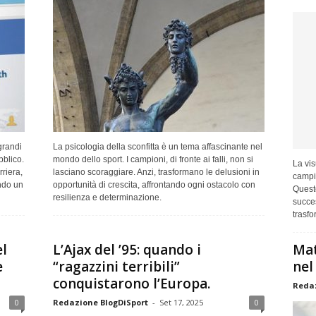
grandi
La psicologia della sconfitta è un tema affascinante nel
bblico.
mondo dello sport. I campioni, di fronte ai falli, non si
La vis
riera,
lasciano scoraggiare. Anzi, trasformano le delusioni in
campio
ndo un
opportunità di crescita, affrontando ogni ostacolo con
Questo
resilienza e determinazione.
succes
trasfo
l
L’Ajax del ’95: quando i
Mat
e
“ragazzini terribili”
nel
conquistarono l’Europa.
Redaz
0
Redazione BlogDiSport
-
Set 17, 2025
0