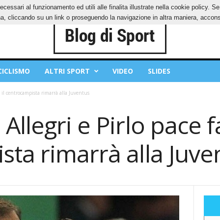
ecessari al funzionamento ed utili alle finalita illustrate nella cookie policy. 
IES
PRIVACY POLICY
, cliccando su un link o proseguendo la navigazione in altra maniera, acconse
CICLISMO
ALTRI SPORT
VIDEO
SLIDES
: il centrocampista rimarrà alla Juventus
llegri e Pirlo pace fa
ta rimarrà alla Juve