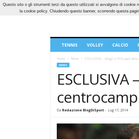
Questo sito o gli strumenti terzi da questo utilizzati si avvalgono di cookie n
SABATO, 8 AGOSTO 2026
CONTATTI
COOK
la cookie policy. Chiudendo questo banner, scorrendo questa pagina
Blog
TENNIS
VOLLEY
CALCIO
di
Sport
Home
News
ESCLUSIVA – Allegri e Pirlo pace fatta
NEWS
ESCLUSIVA – A
centrocampis
Da
Redazione BlogDiSport
-
Lug 17, 2014