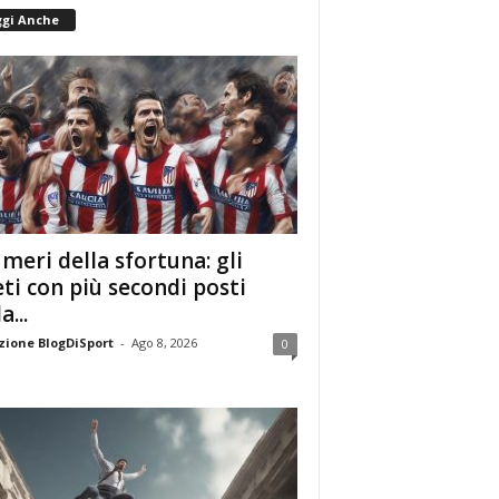
ggi Anche
umeri della sfortuna: gli
eti con più secondi posti
a...
ione BlogDiSport
-
Ago 8, 2026
0