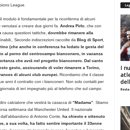
pions League.
Le
 il modulo è fondamentale per la riconferma di alcuni
ne venutasi a creare due giorni fa.
Andrea Pirlo
, che con
n
causa questioni tattiche,
dovrebbe rimanere alla
inabili,. Secondo indiscrezioni raccolte da
Blog di Sport
,
ntino (che anche in conferenza ha lodato le gesta del
to al perno del centrocampo bianconero, in vacanza
importanza che avrà nel progetto bianconero. Dal canto
I n
esto gesto, assicurando di voler rimanere a Torino,
atl
ances di alcuni club europei.
Ricordiamo che il classe
dell
 anni il contratto con i bianconeri. Non solo contatti per
a giornata di ieri impegnato più al telefono che sul campo.
Redaz
ltro calciatore che vestirà la casacca di
“Madama”
. Stiamo
corsa settimana dal Manchester United. Il nazionale
o dall’abbandono di Antonio Conte,
ha chiesto e ottenuto
, a sua volta, ha fatto sentire importante il 33enne