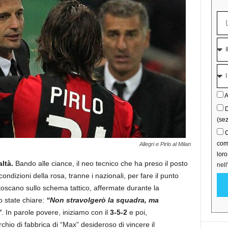
A
D
(sez
C
comu
Allegri e Pirlo al Milan
lor
ltà.
Bando alle ciance, il neo tecnico che ha preso il posto
nell
ondizioni della rosa, tranne i nazionali, per fare il punto
 toscano sullo schema tattico, affermate durante la
 state chiare:
“Non stravolgerò la squadra, ma
”
. In parole povere, iniziamo con il
3-5-2
e poi,
chio di fabbrica di “Max” desideroso di vincere il