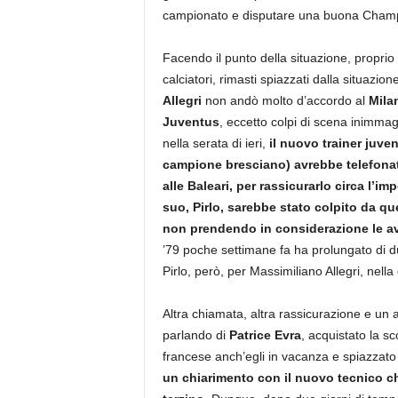
campionato e disputare una buona Cham
Facendo il punto della situazione, proprio
calciatori, rimasti spiazzati dalla situazio
Allegri
non andò molto d’accordo al
Mila
Juventus
, eccetto colpi di scena inimmag
nella serata di ieri,
il nuovo trainer juve
campione bresciano) avrebbe telefona
alle Baleari, per rassicurarlo circa l’
suo, Pirlo, sarebbe stato colpito da qu
non prendendo in considerazione le av
’79 poche settimane fa ha prolungato di due
Pirlo, però, per Massimiliano Allegri, nell
Altra chiamata, altra rassicurazione e un a
parlando di
Patrice Evra
, acquistato la s
francese anch’egli in vacanza e spiazzat
un chiarimento con il nuovo tecnico che