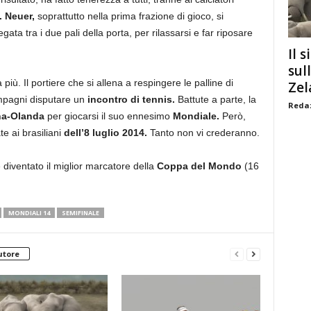
.
Neuer,
soprattutto nella prima frazione di gioco, si
a tra i due pali della porta, per rilassarsi e far riposare
Il s
sul
più. Il portiere che si allena a respingere le palline di
Zel
ompagni disputare un
incontro di tennis.
Battute a parte, la
Redaz
na-Olanda
per giocarsi il suo ennesimo
Mondiale.
Però,
te ai brasiliani
dell’8 luglio 2014.
Tanto non vi crederanno.
diventato il miglior marcatore della
Coppa del Mondo
(16
MONDIALI 14
SEMIFINALE
utore