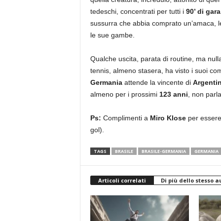
tedeschi, concentrati per tutti i
90’ di gara
sussurra che abbia comprato un’amaca, legat
le sue gambe.
Qualche uscita, parata di routine, ma nulla 
tennis, almeno stasera, ha visto i suoi c
Germania
attende la vincente di
Argenti
almeno per i prossimi
123 anni
, non parla
Ps:
Complimenti a
Miro Klose
per essere 
gol).
TAGS
BRASILE
BRASILE-GERMANIA
GERMANIA
Articoli correlati
Di più dello stesso a