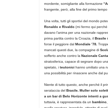
mordente, somigliante alla formazione
“A
frangente, però, alla fine del primo tempo i
Una volta, tutti gli sportivi del mondo po
Ronaldo e Rivaldo
(mi fermo qui perché a
davano l’anima per una nazionale rappre
prima partita contro la Croazia, il
Brasile
è
forse il peggiore dal
Mondiale ’78.
Troppe
mancati questi due, la compagine di
Scol
sofferto anche contro la
Nazionale Canta
stratosferica, capace di segnare dopo un
spietato, i
teutonici
hanno umiliato una na
una possibilità per rinascere anche dal pun
Niente di tutto questo, anche perché il p
serataccia del
Brasile.
Muller solo solet
a un bar di Belo Horizonte intenti a gu
tuttavia, è rappresentata da un
bambino
quella creatura, incredulo, attonito di quel 