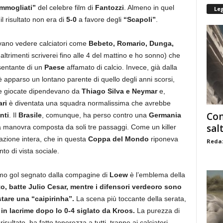
mmogliati”
del celebre film di
Fantozzi
. Almeno in quel
Le
l risultato non era di
5-0
a favore degli
“Scapoli”
.
tevano vedere calciatori come
Bebeto, Romario, Dunga,
ltrimenti scriverei fino alle 4 del mattino e ho sonno) che
sentante di un
Paese
affamato di calcio. Invece, già dalla
 apparso un lontano parente di quello degli anni scorsi,
 giocate dipendevano da
Thiago Silva e Neymar
e,
ari
è diventata una squadra normalissima che avrebbe
Com
nti
. Il
Brasile
, comunque, ha perso contro una
Germania
sal
a manovra composta da soli tre passaggi. Come un killer
zione intera, che in questa
Coppa del Mondo
riponeva
Redaz
to di vista sociale.
rimo gol segnato dalla compagine di
Loew
è l’emblema della
to, batte Julio Cesar, mentre i difensori verdeoro sono
stare una “caipirinha”.
La scena più toccante della serata,
,
in lacrime dopo lo 0-4 siglato da Kroos.
La purezza di
risultato, ha fatto tenerezza a tutti, tranne ai calciatori