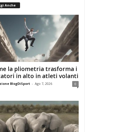
ggi Anche
e la pliometria trasforma i
tatori in alto in atleti volanti
ione BlogDiSport
-
Ago 7, 2026
0