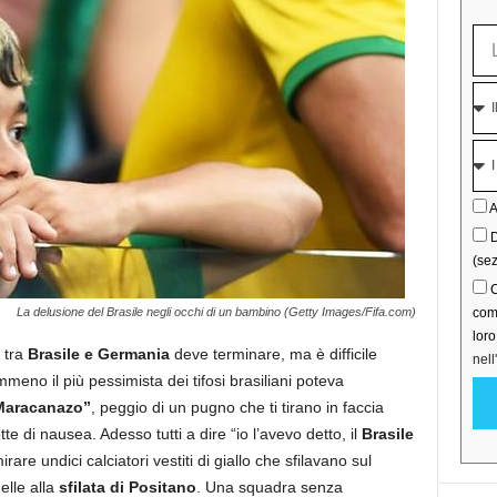
A
D
(sez
C
La delusione del Brasile negli occhi di un bambino (Getty Images/Fifa.com)
comu
lor
 tra
Brasile e Germania
deve terminare, ma è difficile
nell
o il più pessimista dei tifosi brasiliani poteva
Maracanazo”
, peggio di un pugno che ti tirano in faccia
e di nausea. Adesso tutti a dire “io l’avevo detto, il
Brasile
e undici calciatori vestiti di giallo che sfilavano sul
lle alla
sfilata di Positano
. Una squadra senza