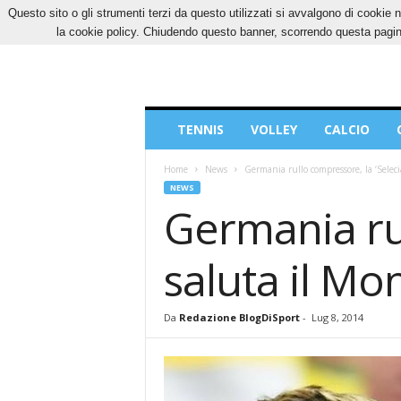
Questo sito o gli strumenti terzi da questo utilizzati si avvalgono di cookie n
SABATO, 8 AGOSTO 2026
CONTATTI
COOK
la cookie policy. Chiudendo questo banner, scorrendo questa pagina
Blog
TENNIS
VOLLEY
CALCIO
di
Sport
Home
News
Germania rullo compressore, la ‘Seleci
NEWS
Germania rul
saluta il Mo
Da
Redazione BlogDiSport
-
Lug 8, 2014