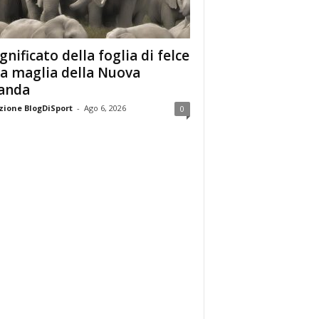
ignificato della foglia di felce
la maglia della Nuova
anda
ione BlogDiSport
-
Ago 6, 2026
0