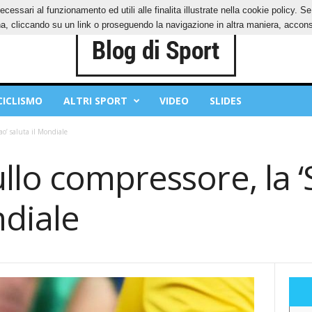
ecessari al funzionamento ed utili alle finalita illustrate nella cookie policy. 
IES
PRIVACY POLICY
, cliccando su un link o proseguendo la navigazione in altra maniera, acconse
CICLISMO
ALTRI SPORT
VIDEO
SLIDES
ao’ saluta il Mondiale
lo compressore, la ‘
ndiale