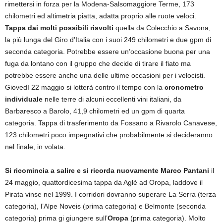
rimettersi in forza per la Modena-Salsomaggiore Terme, 173
chilometri ed altimetria piatta, adatta proprio alle ruote veloci.
Tappa dai molti possibili risvolti
quella da Colecchio a Savona,
la più lunga del Giro d’Italia con i suoi 249 chilometri e due gpm di
seconda categoria. Potrebbe essere un’occasione buona per una
fuga da lontano con il gruppo che decide di tirare il fiato ma
potrebbe essere anche una delle ultime occasioni per i velocisti.
Giovedì 22 maggio si lotterà contro il tempo con la
cronometro
individuale
nelle terre di alcuni eccellenti vini italiani, da
Barbaresco a Barolo, 41,9 chilometri ed un gpm di quarta
categoria. Tappa di trasferimento da Fossano a Rivarolo Canavese,
123 chilometri poco impegnativi che probabilmente si decideranno
nel finale, in volata.
Si ricomincia a salire e si ricorda nuovamente Marco Pantani
il
24 maggio, quattordicesima tappa da Aglè ad Oropa, laddove il
Pirata vinse nel 1999. I corridori dovranno superare La Serra (terza
categoria), l’Alpe Noveis (prima categoria) e Belmonte (seconda
categoria) prima gi giungere sull’
Oropa
(prima categoria). Molto