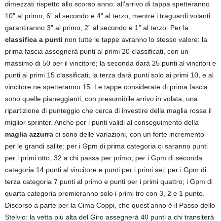
dimezzati rispetto allo scorso anno: all’arrivo di tappa spetteranno
10” al primo, 6” al secondo e 4” al terzo, mentre i traguardi volanti
garantiranno 3” al primo, 2” al secondo e 1” al terzo. Per la
classifica a punti
non tutte le tappe avranno lo stesso valore: la
prima fascia assegnerà punti ai primi 20 classificati, con un
massimo di 50 per il vincitore; la seconda darà 25 punti al vincitori e
punti ai primi 15 classificati; la terza darà punti solo ai primi 10, e al
vincitore ne spetteranno 15. Le tappe considerate di prima fascia
sono quelle pianeggianti, con presumibile arrivo in volata, una
ripartizione di punteggio che cerca di investire della maglia rossa il
miglior sprinter. Anche per i punti validi al conseguimento della
maglia azzurra
ci sono delle variazioni, con un forte incremento
per le grandi salite: per i Gpm di prima categoria ci saranno punti
per i primi otto, 32 a chi passa per primo; per i Gpm di seconda
categoria 14 punti al vincitore e punti per i primi sei; per i Gpm di
terza categoria 7 punti al primo e punti per i primi quattro; i Gpm di
quarta categoria premieranno solo i primi tre con 3, 2 e 1 punto.
Discorso a parte per la Cima Coppi, che quest’anno è il Passo dello
Stelvio: la vetta più alta del Giro assegnerà 40 punti a chi transiterà