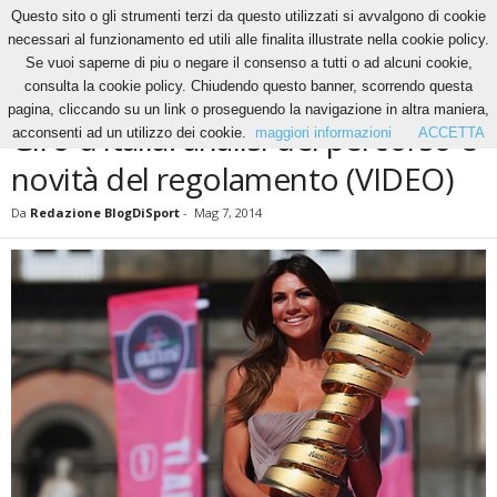
Questo sito o gli strumenti terzi da questo utilizzati si avvalgono di cookie
necessari al funzionamento ed utili alle finalita illustrate nella cookie policy.
Se vuoi saperne di piu o negare il consenso a tutti o ad alcuni cookie,
Home
Ciclismo
Giro d’Italia: analisi del percorso e novità del regolamento (VIDEO)
consulta la cookie policy. Chiudendo questo banner, scorrendo questa
CICLISMO
NEWS
pagina, cliccando su un link o proseguendo la navigazione in altra maniera,
Giro d’Italia: analisi del percorso e
acconsenti ad un utilizzo dei cookie.
maggiori informazioni
ACCETTA
novità del regolamento (VIDEO)
Da
Redazione BlogDiSport
-
Mag 7, 2014