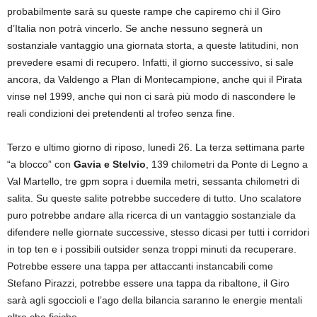
probabilmente sarà su queste rampe che capiremo chi il Giro
d’Italia non potrà vincerlo. Se anche nessuno segnerà un
sostanziale vantaggio una giornata storta, a queste latitudini, non
prevedere esami di recupero. Infatti, il giorno successivo, si sale
ancora, da Valdengo a Plan di Montecampione, anche qui il Pirata
vinse nel 1999, anche qui non ci sarà più modo di nascondere le
reali condizioni dei pretendenti al trofeo senza fine.
Terzo e ultimo giorno di riposo, lunedì 26. La terza settimana parte
“a blocco” con
Gavia e Stelvio
, 139 chilometri da Ponte di Legno a
Val Martello, tre gpm sopra i duemila metri, sessanta chilometri di
salita. Su queste salite potrebbe succedere di tutto. Uno scalatore
puro potrebbe andare alla ricerca di un vantaggio sostanziale da
difendere nelle giornate successive, stesso dicasi per tutti i corridori
in top ten e i possibili outsider senza troppi minuti da recuperare.
Potrebbe essere una tappa per attaccanti instancabili come
Stefano Pirazzi, potrebbe essere una tappa da ribaltone, il Giro
sarà agli sgoccioli e l’ago della bilancia saranno le energie mentali