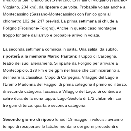
il Valico di San Chirico posto nel circuito finale di Viggiano (Taranto-
Viggiano, 204 km), da ripetere due volte. Probabile volata anche a
Montecassino (Sassano-Montecassino) con l’unico gpm al
chlometro 102 dei 247 previsti. La prima settimana si chiude a
Foligno (Frosinone-Foligno). Anche in questo caso montagne
troppo lontane dall’arrivo e probabile arrivo in volata.
La seconda settimana comincia in salita. Una salita, da subito,
riporterà alla memoria Marco Pantani
: il Cippo di Carpegna,
teatro dei suoi allenamenti. Si riparte da Foligno per arrivare a
Montecopiolo, 179 km e tre gpm nel finale che cominceranno a
delineare la classifica: Cippo di Carpegna, Villaggio del Lago e
l’Eremo Madonna del Faggio, di prima categoria il primo ed il terzo,
di seconda categoria l’ascesa a Villaggio del Lago. Si continua a
salire durante la nona tappa, Lugo-Sestola di 172 chilometri, con
tre gpm di terza, quarta e seconda categoria.
Secondo giorno di riposo
lunedì 19 maggio, i velocisti avranno
tempo di recuperare le fatiche montane dei giorni precedenti e