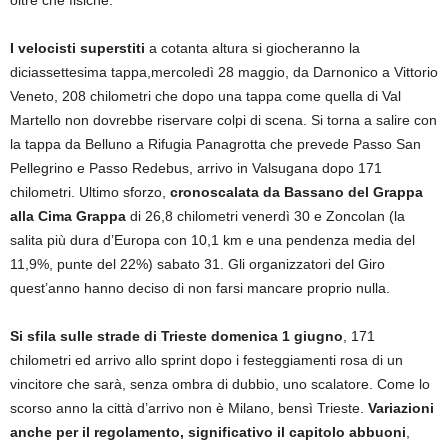
oltre che fisiche.
I velocisti superstiti
a cotanta altura si giocheranno la
diciassettesima tappa,mercoledì 28 maggio, da Darnonico a Vittorio
Veneto, 208 chilometri che dopo una tappa come quella di Val
Martello non dovrebbe riservare colpi di scena. Si torna a salire con
la tappa da Belluno a Rifugia Panagrotta che prevede Passo San
Pellegrino e Passo Redebus, arrivo in Valsugana dopo 171
chilometri. Ultimo sforzo,
cronoscalata da Bassano del Grappa
alla Cima Grappa
di 26,8 chilometri venerdì 30 e Zoncolan (la
salita più dura d’Europa con 10,1 km e una pendenza media del
11,9%, punte del 22%) sabato 31. Gli organizzatori del Giro
quest’anno hanno deciso di non farsi mancare proprio nulla.
Si sfila sulle strade di Trieste domenica 1 giugno
, 171
chilometri ed arrivo allo sprint dopo i festeggiamenti rosa di un
vincitore che sarà, senza ombra di dubbio, uno scalatore. Come lo
scorso anno la città d’arrivo non è Milano, bensì Trieste.
Variazioni
anche per il regolamento, significativo il capitolo abbuoni
,