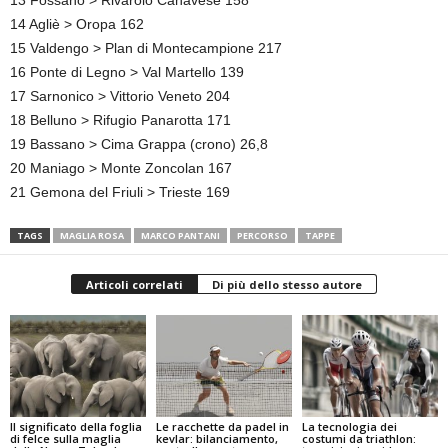
13 Fossano > Rivarolo Canavese 158
14 Agliè > Oropa 162
15 Valdengo > Plan di Montecampione 217
16 Ponte di Legno > Val Martello 139
17 Sarnonico > Vittorio Veneto 204
18 Belluno > Rifugio Panarotta 171
19 Bassano > Cima Grappa (crono) 26,8
20 Maniago > Monte Zoncolan 167
21 Gemona del Friuli > Trieste 169
TAGS
MAGLIA ROSA
MARCO PANTANI
PERCORSO
TAPPE
Articoli correlati
Di più dello stesso autore
Il significato della foglia
Le racchette da padel in
La tecnologia dei
di felce sulla maglia
kevlar: bilanciamento,
costumi da triathlon: