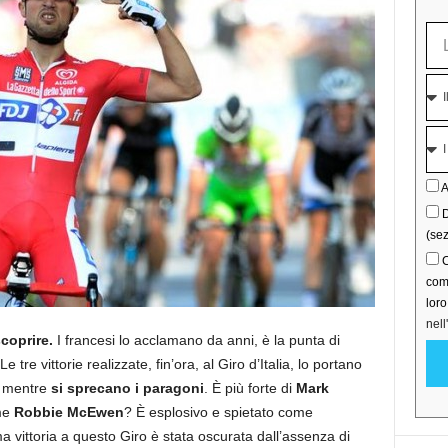
A
D
(sez
C
comu
lor
nell
coprire.
I francesi lo acclamano da anni, è la punta di
tre vittorie realizzate, fin’ora, al Giro d’Italia, lo portano
e mentre
si sprecano i paragoni
. È più forte di
Mark
ome
Robbie McEwen
? È esplosivo e spietato come
a vittoria a questo Giro è stata oscurata dall’assenza di