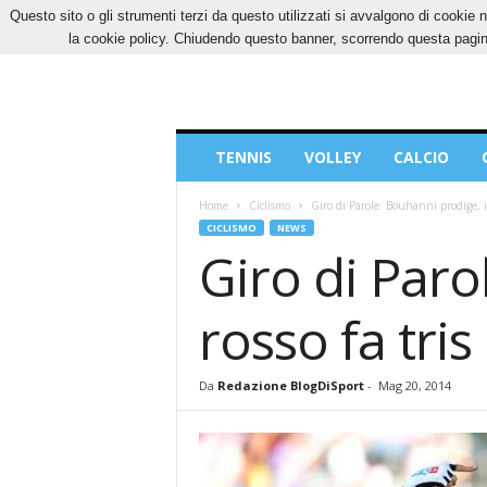
Questo sito o gli strumenti terzi da questo utilizzati si avvalgono di cookie n
GIOVEDÌ, 6 AGOSTO 2026
CONTATTI
COOK
la cookie policy. Chiudendo questo banner, scorrendo questa pagina
Blog
TENNIS
VOLLEY
CALCIO
di
Sport
Home
Ciclismo
Giro di Parole: Bouhanni prodige, il 
CICLISMO
NEWS
Giro di Paro
rosso fa tris
Da
Redazione BlogDiSport
-
Mag 20, 2014