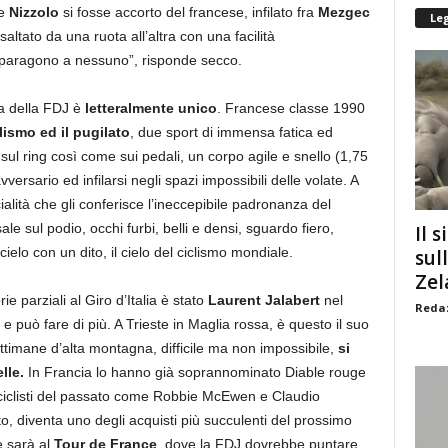
se
Nizzolo
si fosse accorto del francese, infilato fra
Mezgec
Le
ltato da una ruota all’altra con una facilità
 paragono a nessuno”, risponde secco.
a della FDJ è
letteralmente unico
. Francese classe 1990
clismo ed il pugilato
, due sport di immensa fatica ed
 sul ring così come sui pedali, un corpo agile e snello (1,75
versario ed infilarsi negli spazi impossibili delle volate. A
ialità che gli conferisce l’ineccepibile padronanza del
e sul podio, occhi furbi, belli e densi, sguardo fiero,
Il s
ielo con un dito, il cielo del ciclismo mondiale.
sul
Zel
ie parziali al Giro d’Italia è stato
Laurent Jalabert
nel
Redaz
 può fare di più. A Trieste in Maglia rossa, è questo il suo
ttimane d’alta montagna, difficile ma non impossibile,
si
lle.
In Francia lo hanno già soprannominato Diable rouge
 ciclisti del passato come Robbie McEwen e Claudio
o, diventa uno degli acquisti più succulenti del prossimo
e sarà al
Tour de France
, dove la FDJ dovrebbe puntare