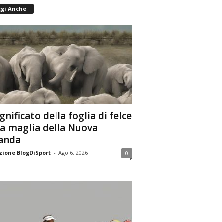
ggi Anche
ignificato della foglia di felce
la maglia della Nuova
anda
ione BlogDiSport
-
Ago 6, 2026
0