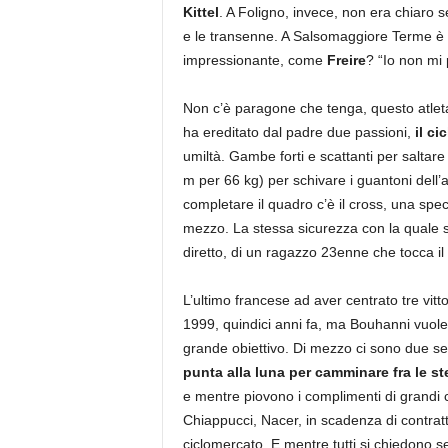
Kittel
. A Foligno, invece, non era chiaro 
e le transenne. A Salsomaggiore Terme è sa
impressionante, come
Freire
? “Io non mi
Non c’è paragone che tenga, questo atlet
ha ereditato dal padre due passioni,
il ci
umiltà. Gambe forti e scattanti per saltare
m per 66 kg) per schivare i guantoni dell’av
completare il quadro c’è il cross, una spec
mezzo. La stessa sicurezza con la quale sal
diretto, di un ragazzo 23enne che tocca il c
L’ultimo francese ad aver centrato tre vittor
1999, quindici anni fa, ma Bouhanni vuole e
grande obiettivo. Di mezzo ci sono due se
punta alla luna per camminare fra le ste
e mentre piovono i complimenti di grandi
Chiappucci, Nacer, in scadenza di contratt
ciclomercato. E mentre tutti si chiedono s