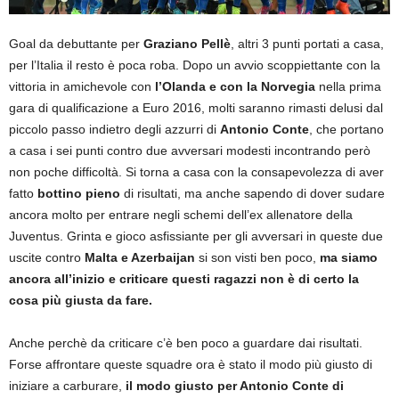
Goal da debuttante per
Graziano Pellè
, altri 3 punti portati a casa,
per l’Italia il resto è poca roba. Dopo un avvio scoppiettante con la
vittoria in amichevole con
l’Olanda e con la Norvegia
nella prima
gara di qualificazione a Euro 2016, molti saranno rimasti delusi dal
piccolo passo indietro degli azzurri di
Antonio Conte
, che portano
a casa i sei punti contro due avversari modesti incontrando però
non poche difficoltà. Si torna a casa con la consapevolezza di aver
fatto
bottino pieno
di risultati, ma anche sapendo di dover sudare
ancora molto per entrare negli schemi dell’ex allenatore della
Juventus. Grinta e gioco asfissiante per gli avversari in queste due
uscite contro
Malta e Azerbaijan
si son visti ben poco,
ma siamo
ancora all’inizio e criticare questi ragazzi non è di certo la
cosa più giusta da fare.
Anche perchè da criticare c’è ben poco a guardare dai risultati.
Forse affrontare queste squadre ora è stato il modo più giusto di
iniziare a carburare,
il modo giusto per Antonio Conte di