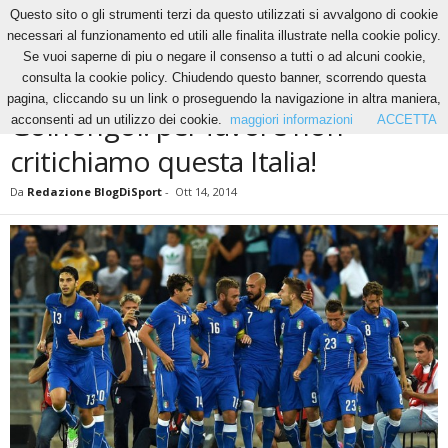
Questo sito o gli strumenti terzi da questo utilizzati si avvalgono di cookie
necessari al funzionamento ed utili alle finalita illustrate nella cookie policy.
Se vuoi saperne di piu o negare il consenso a tutti o ad alcuni cookie,
Home
News
Golnongol: per favore non critichiamo questa Italia!
consulta la cookie policy. Chiudendo questo banner, scorrendo questa
NEWS
RUBRICHE
pagina, cliccando su un link o proseguendo la navigazione in altra maniera,
Golnongol: per favore non
acconsenti ad un utilizzo dei cookie.
maggiori informazioni
ACCETTA
critichiamo questa Italia!
Da
Redazione BlogDiSport
-
Ott 14, 2014