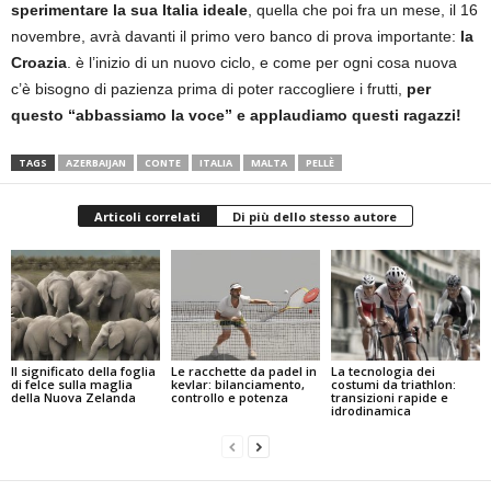
sperimentare la sua Italia ideale
, quella che poi fra un mese, il 16
novembre, avrà davanti il primo vero banco di prova importante:
la
Croazia
. è l’inizio di un nuovo ciclo, e come per ogni cosa nuova
c’è bisogno di pazienza prima di poter raccogliere i frutti,
per
questo “abbassiamo la voce” e applaudiamo questi ragazzi!
TAGS
AZERBAIJAN
CONTE
ITALIA
MALTA
PELLÈ
Articoli correlati
Di più dello stesso autore
Il significato della foglia
Le racchette da padel in
La tecnologia dei
di felce sulla maglia
kevlar: bilanciamento,
costumi da triathlon:
della Nuova Zelanda
controllo e potenza
transizioni rapide e
idrodinamica