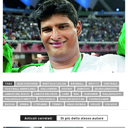
TAGS
ALEX OVECHKIN
BARTOLO COLON
BASEBALL
BRUTTI
CENTRALE
FOOTBALL AMERICANO
HALLOWEEN
HOCKEY
JANKOVIC
JELENA JANKOVIC
LANCIO DEL DISCO
LANCIO DEL PESO
LUBE
NHL
OVECHKIN
PALLAVOLISTI
PALLAVOLISTI BRUTTI
PALLAVOLO
PAUL MCQUISTAN
PODRASCANIN
RUSSIA
SERBIA
STEPANEK
TENNIS
VIKAS GOWDA
VOLLEY
VOLVICH
Articoli correlati
Di più dello stesso autore