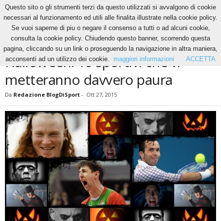
Questo sito o gli strumenti terzi da questo utilizzati si avvalgono di cookie
necessari al funzionamento ed utili alle finalita illustrate nella cookie policy.
Se vuoi saperne di piu o negare il consenso a tutti o ad alcuni cookie,
Home
News
Halloween: 10 sportivi che vi metteranno davvero paura
consulta la cookie policy. Chiudendo questo banner, scorrendo questa
NEWS
SLIDES
pagina, cliccando su un link o proseguendo la navigazione in altra maniera,
Halloween: 10 sportivi che vi
acconsenti ad un utilizzo dei cookie.
maggiori informazioni
ACCETTA
metteranno davvero paura
Da
Redazione BlogDiSport
-
Ott 27, 2015