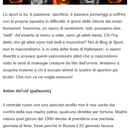
Lo sport si sa, è passione, sacrificio, è passare pomeriggi a soffrire
con la propria squadra in difficoltà, è gioire delle vittorie dei nostri
beniamini. Insomma, un sacco di sentimenti, tutti, possiamo dire,
“belli”. Ad esserlo di meno a volte, sono gli atleti stessi. Chi l’ha
detto che gli atleti sono tutti belli e muscolosi? Noi di Blog di Sport,
non lo nascondiamo, e in vista della festa di Halloween, ci siamo
divertiti a scovare questi valorosissimi atleti che si nascondono
sotto le vesti di malvagie creature da film dell’orrore. Andiamo a
scoprire insieme a chi è toccato ahimè lo scettro di sportivo più
brutto. Che non ce ne voglia nessuno!
Artëm Vol’vič (pallavolo)
Il centrale russo con uno spiccato profilo non è mai uscito dai
confini della sua madre patria, qualcuno direbbe per fortuna. Madre
natura quel giorno del 1990 decise di prendersi una meritata
giornata di ferie, forse perché in Russia il 22 gennaio faceva