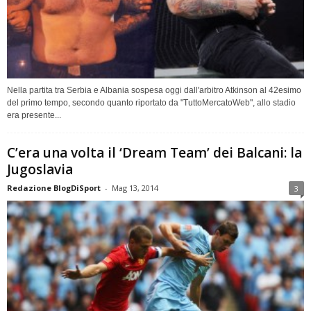
Nella partita tra Serbia e Albania sospesa oggi dall'arbitro Atkinson al 42esimo
del primo tempo, secondo quanto riportato da "TuttoMercatoWeb", allo stadio
era presente...
C’era una volta il ‘Dream Team’ dei Balcani: la
Jugoslavia
Redazione BlogDiSport
-
Mag 13, 2014
3