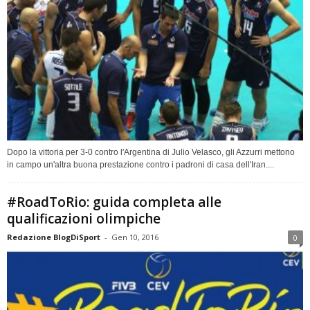
Dopo la vittoria per 3-0 contro l'Argentina di Julio Velasco, gli Azzurri mettono
in campo un'altra buona prestazione contro i padroni di casa dell'Iran....
#RoadToRio: guida completa alle
qualificazioni olimpiche
Redazione BlogDiSport
-
Gen 10, 2016
0