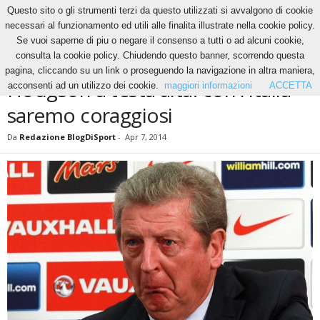
Questo sito o gli strumenti terzi da questo utilizzati si avvalgono di cookie
necessari al funzionamento ed utili alle finalita illustrate nella cookie policy.
Se vuoi saperne di piu o negare il consenso a tutti o ad alcuni cookie,
Home
News
Hodgson a testa alta: con l’Italia saremo coraggiosi
consulta la cookie policy. Chiudendo questo banner, scorrendo questa
NEWS
pagina, cliccando su un link o proseguendo la navigazione in altra maniera,
Hodgson a testa alta: con l’Italia
acconsenti ad un utilizzo dei cookie.
maggiori informazioni
ACCETTA
saremo coraggiosi
Da
Redazione BlogDiSport
-
Apr 7, 2014