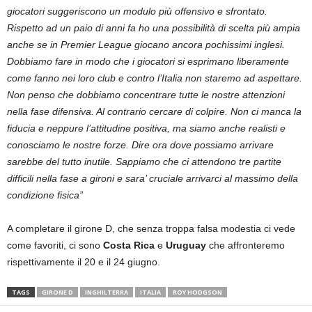
giocatori suggeriscono un modulo più offensivo e sfrontato.
Rispetto ad un paio di anni fa ho una possibilità di scelta più ampia
anche se in Premier League giocano ancora pochissimi inglesi.
Dobbiamo fare in modo che i giocatori si esprimano liberamente
come fanno nei loro club e contro l’Italia non staremo ad aspettare.
Non penso che dobbiamo concentrare tutte le nostre attenzioni
nella fase difensiva. Al contrario cercare di colpire. Non ci manca la
fiducia e neppure l’attitudine positiva, ma siamo anche realisti e
conosciamo le nostre forze. Dire ora dove possiamo arrivare
sarebbe del tutto inutile. Sappiamo che ci attendono tre partite
difficili nella fase a gironi e sara’ cruciale arrivarci al massimo della
condizione fisica”
A completare il girone D, che senza troppa falsa modestia ci vede
come favoriti, ci sono
Costa Rica
e
Uruguay
che affronteremo
rispettivamente il 20 e il 24 giugno.
TAGS
GIRONE D
INGHILTERRA
ITALIA
ROY HODGSON