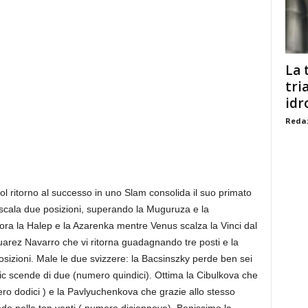
La 
tri
idr
Redaz
l ritorno al successo in uno Slam consolida il suo primato
e scala due posizioni, superando la Muguruza e la
ra la Halep e la Azarenka mentre Venus scalza la Vinci dal
uarez Navarro che vi ritorna guadagnando tre posti e la
sizioni. Male le due svizzere: la Bacsinszky perde ben sei
ic scende di due (numero quindici). Ottima la Cibulkova che
mero dodici ) e la Pavlyuchenkova che grazie allo stesso