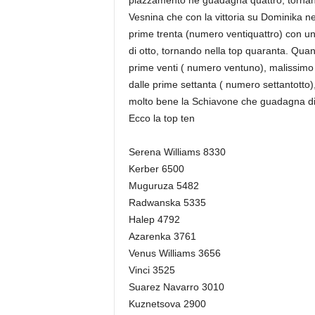
piazzamento ne guadagna quattro, tornand
Vesnina che con la vittoria su Dominika nei
prime trenta (numero ventiquattro) con un
di otto, tornando nella top quaranta. Quanto
prime venti ( numero ventuno), malissimo l
dalle prime settanta ( numero settantotto)
molto bene la Schiavone che guadagna diec
Ecco la top ten
Serena Williams 8330
Kerber 6500
Muguruza 5482
Radwanska 5335
Halep 4792
Azarenka 3761
Venus Williams 3656
Vinci 3525
Suarez Navarro 3010
Kuznetsova 2900