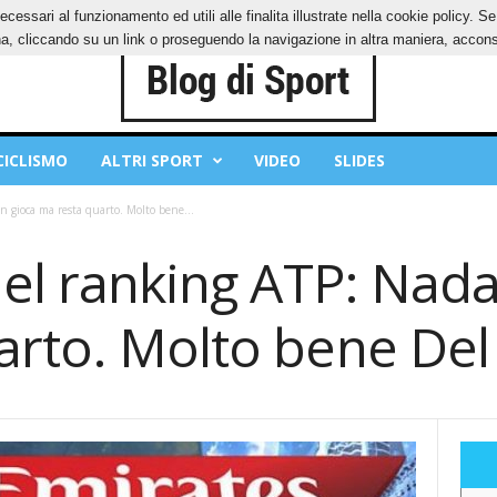
ecessari al funzionamento ed utili alle finalita illustrate nella cookie policy. 
IES
PRIVACY POLICY
, cliccando su un link o proseguendo la navigazione in altra maniera, acconse
CICLISMO
ALTRI SPORT
VIDEO
SLIDES
n gioca ma resta quarto. Molto bene...
nel ranking ATP: Nada
arto. Molto bene Del