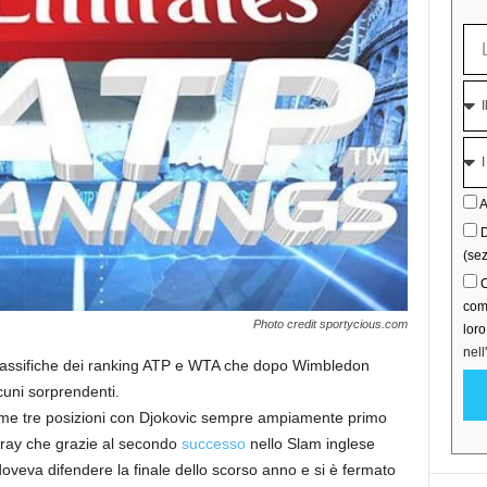
A
D
(sez
C
comu
Photo credit sportycious.com
lor
nell
classifiche dei ranking ATP e WTA che dopo Wimbledon
uni sorprendenti.
rime tre posizioni con Djokovic sempre ampiamente primo
rray che grazie al secondo
successo
nello Slam inglese
oveva difendere la finale dello scorso anno e si è fermato