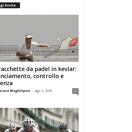
ggi Anche
racchette da padel in kevlar:
anciamento, controllo e
enza
ione BlogDiSport
-
Ago 5, 2026
0