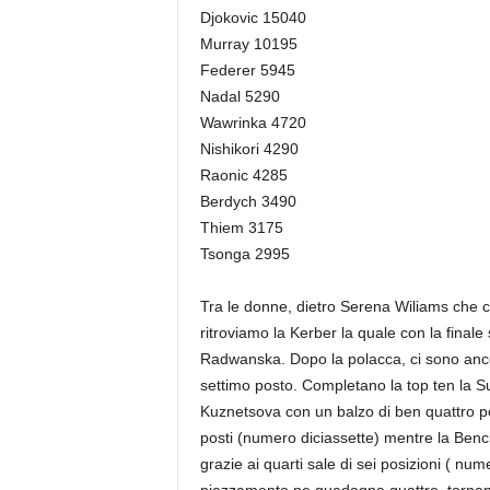
Djokovic 15040
Murray 10195
Federer 5945
Nadal 5290
Wawrinka 4720
Nishikori 4290
Raonic 4285
Berdych 3490
Thiem 3175
Tsonga 2995
Tra le donne, dietro Serena Wiliams che co
ritroviamo la Kerber la quale con la final
Radwanska. Dopo la polacca, ci sono anco
settimo posto. Completano la top ten la S
Kuznetsova con un balzo di ben quattro po
posti (numero diciassette) mentre la Benc
grazie ai quarti sale di sei posizioni ( nu