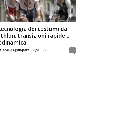
tecnologia dei costumi da
athlon: transizioni rapide e
odinamica
ione BlogDiSport
-
Ago 4, 2026
0