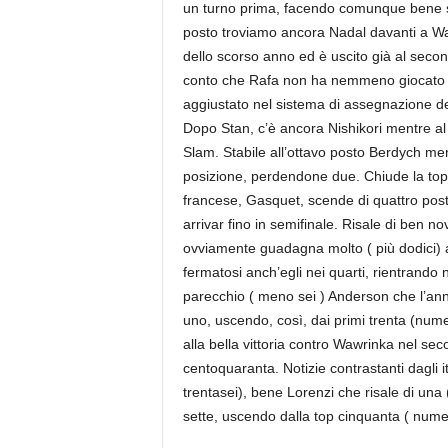
un turno prima, facendo comunque bene se s
posto troviamo ancora Nadal davanti a Wawr
dello scorso anno ed è uscito già al secon
conto che Rafa non ha nemmeno giocato i
aggiustato nel sistema di assegnazione de
Dopo Stan, c’è ancora Nishikori mentre al 
Slam. Stabile all’ottavo posto Berdych men
posizione, perdendone due. Chiude la top
francese, Gasquet, scende di quattro posti 
arrivar fino in semifinale. Risale di ben no
ovviamente guadagna molto ( più dodici) an
fermatosi anch’egli nei quarti, rientrando 
parecchio ( meno sei ) Anderson che l’anno
uno, uscendo, così, dai primi trenta (num
alla bella vittoria contro Wawrinka nel sec
centoquaranta. Notizie contrastanti dagli 
trentasei), bene Lorenzi che risale di un
sette, uscendo dalla top cinquanta ( num