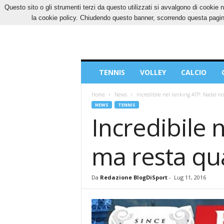
Questo sito o gli strumenti terzi da questo utilizzati si avvalgono di cookie n
GIOVEDÌ, 6 AGOSTO 2026
CONTATTI
COOK
la cookie policy. Chiudendo questo banner, scorrendo questa pagina
Blog
TENNIS
VOLLEY
CALCIO
di
Sport
Home
News
Incredibile nel ranking ATP: Nadal no
NEWS
TENNIS
Incredibile 
ma resta qu
Da
Redazione BlogDiSport
-
Lug 11, 2016