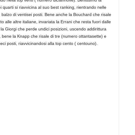
o nella top venti ( numero diciannove). Benissimo la
 quarti si riavvicina al suo best ranking, rientrando nelle
 balzo di ventisei posti. Bene anche la Bouchard che risale
 alle altre italiane, invariata la Errani che resta fuori dalle
a Giorgi che perde undici posizioni, uscendo addirittura
, bene la Knapp che risale di tre (numero ottantasette) e
i posti, riavvicinandosi alla top cento ( centouno).