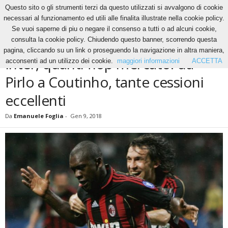
Questo sito o gli strumenti terzi da questo utilizzati si avvalgono di cookie
necessari al funzionamento ed utili alle finalita illustrate nella cookie policy.
Se vuoi saperne di piu o negare il consenso a tutti o ad alcuni cookie,
Home
Calcio
Inter, quanti flop mercato: da Pirlo a Coutinho, tante cessioni eccellenti
consulta la cookie policy. Chiudendo questo banner, scorrendo questa
CALCIO
pagina, cliccando su un link o proseguendo la navigazione in altra maniera,
Inter, quanti flop mercato: da
acconsenti ad un utilizzo dei cookie.
maggiori informazioni
ACCETTA
Pirlo a Coutinho, tante cessioni
eccellenti
Da
Emanuele Foglia
-
Gen 9, 2018