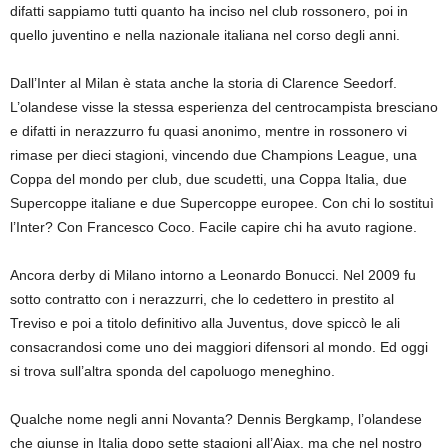
difatti sappiamo tutti quanto ha inciso nel club rossonero, poi in
quello juventino e nella nazionale italiana nel corso degli anni.
Dall’Inter al Milan è stata anche la storia di Clarence Seedorf.
L’olandese visse la stessa esperienza del centrocampista bresciano
e difatti in nerazzurro fu quasi anonimo, mentre in rossonero vi
rimase per dieci stagioni, vincendo due Champions League, una
Coppa del mondo per club, due scudetti, una Coppa Italia, due
Supercoppe italiane e due Supercoppe europee. Con chi lo sostituì
l’Inter? Con Francesco Coco. Facile capire chi ha avuto ragione.
Ancora derby di Milano intorno a Leonardo Bonucci. Nel 2009 fu
sotto contratto con i nerazzurri, che lo cedettero in prestito al
Treviso e poi a titolo definitivo alla Juventus, dove spiccò le ali
consacrandosi come uno dei maggiori difensori al mondo. Ed oggi
si trova sull’altra sponda del capoluogo meneghino.
Qualche nome negli anni Novanta? Dennis Bergkamp, l’olandese
che giunse in Italia dopo sette stagioni all’Ajax, ma che nel nostro