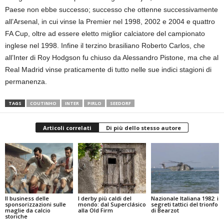
Paese non ebbe successo; successo che ottenne successivamente
all’Arsenal, in cui vinse la Premier nel 1998, 2002 e 2004 e quattro
FA Cup, oltre ad essere eletto miglior calciatore del campionato
inglese nel 1998. Infine il terzino brasiliano Roberto Carlos, che
all’Inter di Roy Hodgson fu chiuso da Alessandro Pistone, ma che al
Real Madrid vinse praticamente di tutto nelle sue indici stagioni di
permanenza.
TAGS
COUTINHO
INTER
PIRLO
SEEDORF
Articoli correlati
Di più dello stesso autore
Il business delle
I derby più caldi del
Nazionale Italiana 1982: i
sponsorizzazioni sulle
mondo: dal Superclásico
segreti tattici del trionfo
maglie da calcio
alla Old Firm
di Bearzot
storiche