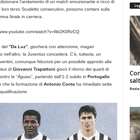
ndizionare l’andamento di un match emozionante e ricco di
Le
al loro terzo Scudetto consecutivo, possono contare sulla
rima finale in carriera.
://www.youtube.com/watch?v=fikt2K0RzCQ
o del
“Da Luz”
, giocherà con attenzione, magari
 nell’altro, la Juventus concederà. C’è, tuttavia, un
uventini, comunque fiduciosi per un possibile approdo alla
ntus di
Giovanni Trapattoni
giocò il ritorno dei quarti di
Com
ontro le
“Águias”
, partendo dall’1-2 subito in
Portogallo
sal
o che la formazione di
Antonio Conte
ha rimediato sette
Redaz
 qualificazione.