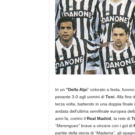
In un
“Delle Alpi
” colorato a festa, furon
pesante 3-0 agli uomini di
Toni
. Alla fine
terza volta, battendo in una doppia finale 
andata dell’ultima semifinale europea della
anni fa, contro il
Real Madrid
, la rete di
T
“Merengues”
brave a vincere con i gol di
partite della storia di
“Madama”
, gli spagn