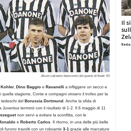
Il s
sul
Zel
Redaz
Alcuni calciatori bianconeri del quarto di finale ’93
o
Kohler
,
Dino Baggio
e
Ravanelli
a infliggere un secco e
 di quella stagione, Conte e compagni vinsero il trofeo per la
i tedeschi del
Borussia Dortmund
. Anche la sfida di
 Juventus terminò con il risultato di 1-2. Il 6 maggio di 11
rezeguet
non servì a evitare la sconfitta, con le
Ronaldo
e
Roberto Carlos
. Il ritorno, in una delle più belle
oli furono travolti con un roboante
3-1
grazie alle marcature