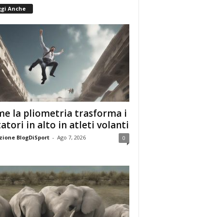
ggi Anche
e la pliometria trasforma i
tatori in alto in atleti volanti
ione BlogDiSport
-
Ago 7, 2026
0