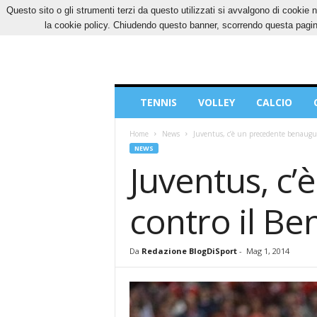
Questo sito o gli strumenti terzi da questo utilizzati si avvalgono di cookie n
SABATO, 8 AGOSTO 2026
CONTATTI
COOK
la cookie policy. Chiudendo questo banner, scorrendo questa pagina
Blog
TENNIS
VOLLEY
CALCIO
di
Sport
Home
News
Juventus, c’è un precedente benaugur
NEWS
Juventus, c
contro il Be
Da
Redazione BlogDiSport
-
Mag 1, 2014