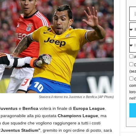
A
D
(sez
C
comu
lor
Stasera il ritorno tra Juventus e Benfica (AP Photo)
nell
Juventus
e
Benfica
volerà in finale di
Europa League
.
 paragonabile alla più quotata
Champions League
, ma
 due squadre che vogliono raggiungere a tutti i costi
“Juventus Stadium”
, gremito in ogni ordine di posto, sarà