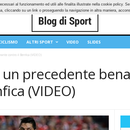
ecessari al funzionamento ed utili alle finalita illustrate nella cookie policy. 
IES
PRIVACY POLICY
, cliccando su un link o proseguendo la navigazione in altra maniera, acconse
CICLISMO
ALTRI SPORT
VIDEO
SLIDES
ante contro il Benfica (VIDEO)
’è un precedente ben
nfica (VIDEO)