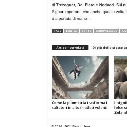
di
Trezeguet, Del Piero
e
Nedved
. Sui n
Signora sperano che anche questa volta il 
è a portata di mano…
TAGS
BENFICA
CONTE
EUROPA LEAGUE
JUV
Articoli correlati
Di più dello stesso a
Come la pliometria trasforma i
Il sign
saltatori in alto in atleti volanti
felce s
Zelan
© 2014 - 2024 Blog di Sport