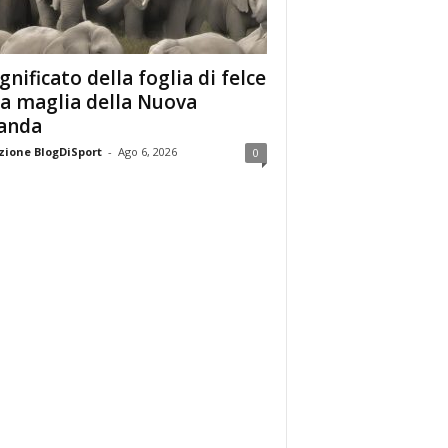
ignificato della foglia di felce
la maglia della Nuova
anda
ione BlogDiSport
-
Ago 6, 2026
0