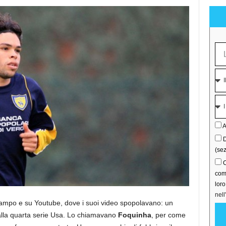
A
D
(sez
C
comu
lor
nell
campo e su Youtube, dove i suoi video spopolavano: un
dalla quarta serie Usa. Lo chiamavano
Foquinha
, per come