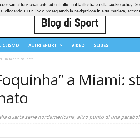
ecessari al funzionamento ed utili alle finalita illustrate nella cookie policy. 
IES
PRIVACY POLICY
, cliccando su un link o proseguendo la navigazione in altra maniera, acconse
CICLISMO
ALTRI SPORT
VIDEO
SLIDES
 di un talento mai nato
Foquinha” a Miami: st
 nato
nella quarta serie nordamericana, altro punto di una parabo