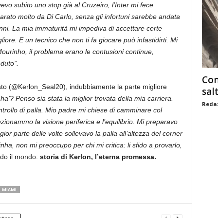
vevo subito uno stop già al Cruzeiro, l’Inter mi fece
rato molto da Di Carlo, senza gli infortuni sarebbe andata
ni. La mia immaturità mi impediva di accettare certe
ore. E un tecnico che non ti fa giocare può infastidirti. Mi
 Mourinho, il problema erano le contusioni continue,
duto”.
Com
sato (@Kerlon_Seal20), indubbiamente la parte migliore
sal
ha’? Penso sia stata la miglior trovata della mia carriera.
Redaz
trollo di palla. Mio padre mi chiese di camminare col
fezionammo la visione periferica e l’equilibrio. Mi preparavo
ior parte delle volte sollevavo la palla all’altezza del corner
a, non mi preoccupo per chi mi critica: li sfido a provarlo,
ndo il mondo:
storia di Kerlon, l’eterna promessa.
MIAMI