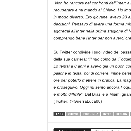
“Non ho rancore nei confronti dell’Inter: a
recuperare e mi mandò al Chievo. Ho impa
in modo diverso. Ero giovane, avevo 20 an
decisioni. Pensavo di avere una forma migli
aggregai all’Inter nella prima stagione di
comprendo bene l’Inter per non averci cre
Su Twitter condivide i suoi video del pas
della sua carriera:
“Il mio colpo da ‘Foquin
Lo tentai a 8 anni e avevo già un buon con
pallone in testa, poi di correre, infine per
ore per poterlo mettere in pratica. La magg
e proseguivo. Oggi mi sento ancora Foquinh
è molto difficile”
. Dal Brasile a Miami gira
(Twitter: @GuerraLuca88)
TAGS
CHIEVO
FOQUINHA
INTER
KERLON