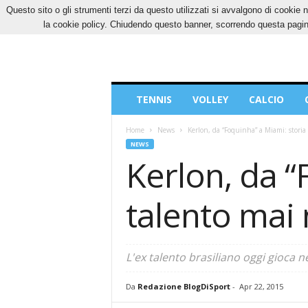
Questo sito o gli strumenti terzi da questo utilizzati si avvalgono di cookie n
SABATO, 8 AGOSTO 2026
CONTATTI
COOK
la cookie policy. Chiudendo questo banner, scorrendo questa pagina
Blog
TENNIS
VOLLEY
CALCIO
di
Sport
Home
News
Kerlon, da “Foquinha” a Miami: storia
NEWS
Kerlon, da “
talento mai
L'ex talento brasiliano oggi gioca 
Da
Redazione BlogDiSport
-
Apr 22, 2015