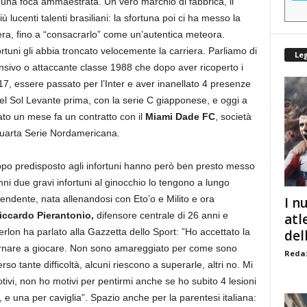
 una foca ammaestrata. Un vero marchio di fabbrica, il
ù lucenti talenti brasiliani: la sfortuna poi ci ha messo la
era, fino a “consacrarlo” come un’autentica meteora.
rtuni gli abbia troncato velocemente la carriera. Parliamo di
Le
sivo o attaccante classe 1988 che dopo aver ricoperto i
-17, essere passato per l’Inter e aver inanellato 4 presenze
nel Sol Levante prima, con la serie C giapponese, e oggi a
mato un mese fa un contratto con il
Miami Dade FC
, società
 Quarta Serie Nordamericana.
oppo predisposto agli infortuni hanno però ben presto messo
 anni due gravi infortuni al ginocchio lo tengono a lungo
scendente, nata allenandosi con Eto’o e Milito e ora
I n
iccardo Pierantonio,
difensore centrale di 26 anni e
atl
Kerlon ha parlato alla Gazzetta dello Sport: ”Ho accettato la
dell
tornare a giocare. Non sono amareggiato per come sono
Redaz
so tante difficoltà, alcuni riescono a superarle, altri no. Mi
tivi, non ho motivi per pentirmi anche se ho subito 4 lesioni
 e una per caviglia”. Spazio anche per la parentesi italiana: