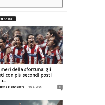
ggi Anche
umeri della sfortuna: gli
eti con più secondi posti
a...
ione BlogDiSport
-
Ago 8, 2026
0