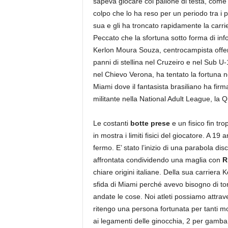
sapeva giocare col pallone di testa, come
colpo che lo ha reso per un periodo tra i pi
sua e gli ha troncato rapidamente la carri
Peccato che la sfortuna sotto forma di info
Kerlon Moura Souza, centrocampista offen
panni di stellina nel Cruzeiro e nel Sub U
nel Chievo Verona, ha tentato la fortuna 
Miami dove il fantasista brasiliano ha fir
militante nella National Adult League, la
Le costanti
botte prese
e un fisico fin tr
in mostra i limiti fisici del giocatore. A 19
fermo. E’ stato l’inizio di una parabola di
affrontata condividendo una maglia con
R
chiare origini italiane. Della sua carriera 
sfida di Miami perché avevo bisogno di 
andate le cose. Noi atleti possiamo attraver
ritengo una persona fortunata per tanti mo
ai legamenti delle ginocchia, 2 per gamba,