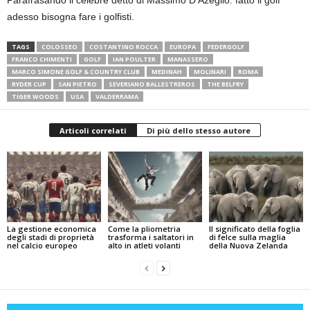
Parafrasando il celebre detto di Massimo D’Azeglio: fatto il golf
adesso bisogna fare i golfisti.
TAGS
COLOSSEO
COSTANTINO ROCCA
EUROPA
FEDERGOLF
FRANCO CHIMENTI
GOLF
IAN POULTER
MANASSERO
MARCO SIMONE GOLF & COUNTRY CLUB
MEDINAH
MOLINARI
ROMA
RYDER CUP
SAN PIETRO
SEVERIANO BALLESTREROS
THE BELFRY
TIGER WOODS
USA
VALDERRAMA
Articoli correlati
Di più dello stesso autore
La gestione economica
Come la pliometria
Il significato della foglia
degli stadi di proprietà
trasforma i saltatori in
di felce sulla maglia
nel calcio europeo
alto in atleti volanti
della Nuova Zelanda