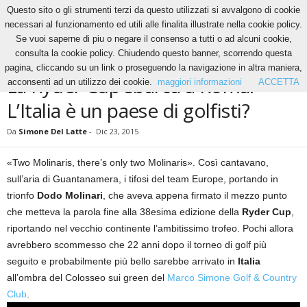
Questo sito o gli strumenti terzi da questo utilizzati si avvalgono di cookie
necessari al funzionamento ed utili alle finalita illustrate nella cookie policy.
Se vuoi saperne di piu o negare il consenso a tutti o ad alcuni cookie,
Home
News
La Ryder Cup sbarca a Roma. L’Italia è un paese di golfisti?
consulta la cookie policy. Chiudendo questo banner, scorrendo questa
NEWS
ALTRI SPORT
RUGBY
pagina, cliccando su un link o proseguendo la navigazione in altra maniera,
La Ryder Cup sbarca a Roma.
acconsenti ad un utilizzo dei cookie.
maggiori informazioni
ACCETTA
L’Italia è un paese di golfisti?
Da
Simone Del Latte
-
Dic 23, 2015
«Two Molinaris, there’s only two Molinaris». Così cantavano,
sull’aria di Guantanamera, i tifosi del team Europe, portando in
trionfo
Dodo Molinari
, che aveva appena firmato il mezzo punto
che metteva la parola fine alla 38esima edizione della
Ryder Cup
,
riportando nel vecchio continente l’ambitissimo trofeo. Pochi allora
avrebbero scommesso che 22 anni dopo il torneo di golf più
seguito e probabilmente più bello sarebbe arrivato in
Italia
all’ombra del Colosseo sui green del
Marco Simone Golf & Country
Club
.