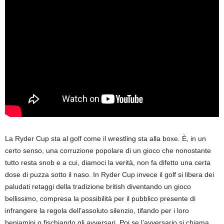
La Ryder Cup sta al golf come il wrestling sta alla boxe. È, in un
certo senso, una corruzione popolare di un gioco che nonostante
tutto resta snob e a cui, diamoci la verità, non fa difetto una certa
dose di puzza sotto il naso. In Ryder Cup invece il golf si libera dei
paludati retaggi della tradizione british diventando un gioco
bellissimo, compresa la possibilità per il pubblico presente di
infrangere la regola dell’assoluto silenzio, tifando per i loro
beniamini o fischiando gli avversari. Poi se l’avversario si chiama