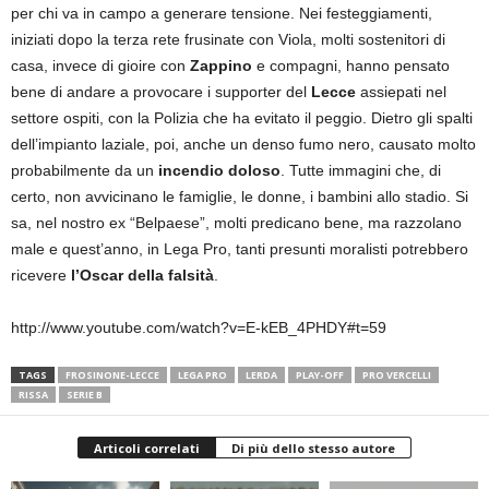
per chi va in campo a generare tensione. Nei festeggiamenti,
iniziati dopo la terza rete frusinate con Viola, molti sostenitori di
casa, invece di gioire con
Zappino
e compagni, hanno pensato
bene di andare a provocare i supporter del
Lecce
assiepati nel
settore ospiti, con la Polizia che ha evitato il peggio. Dietro gli spalti
dell’impianto laziale, poi, anche un denso fumo nero, causato molto
probabilmente da un
incendio doloso
. Tutte immagini che, di
certo, non avvicinano le famiglie, le donne, i bambini allo stadio. Si
sa, nel nostro ex “Belpaese”, molti predicano bene, ma razzolano
male e quest’anno, in Lega Pro, tanti presunti moralisti potrebbero
ricevere
l’Oscar della falsità
.
http://www.youtube.com/watch?v=E-kEB_4PHDY#t=59
TAGS
FROSINONE-LECCE
LEGA PRO
LERDA
PLAY-OFF
PRO VERCELLI
RISSA
SERIE B
Articoli correlati
Di più dello stesso autore