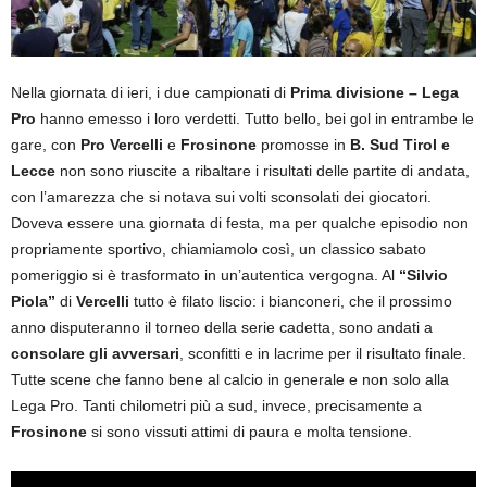
Nella giornata di ieri, i due campionati di
Prima divisione – Lega
Pro
hanno emesso i loro verdetti. Tutto bello, bei gol in entrambe le
gare, con
Pro Vercelli
e
Frosinone
promosse in
B.
Sud Tirol e
Lecce
non sono riuscite a ribaltare i risultati delle partite di andata,
con l’amarezza che si notava sui volti sconsolati dei giocatori.
Doveva essere una giornata di festa, ma per qualche episodio non
propriamente sportivo, chiamiamolo così, un classico sabato
pomeriggio si è trasformato in un’autentica vergogna. Al
“Silvio
Piola”
di
Vercelli
tutto è filato liscio: i bianconeri, che il prossimo
anno disputeranno il torneo della serie cadetta, sono andati a
consolare gli avversari
, sconfitti e in lacrime per il risultato finale.
Tutte scene che fanno bene al calcio in generale e non solo alla
Lega Pro. Tanti chilometri più a sud, invece, precisamente a
Frosinone
si sono vissuti attimi di paura e molta tensione.