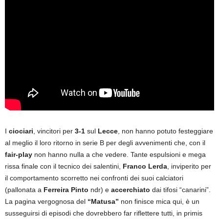
I
ciociari
, vincitori per
3-1
sul
Lecce
, non hanno potuto festeggiare
al meglio il loro ritorno in serie B per degli avvenimenti che, con il
fair-play
non hanno nulla a che vedere. Tante espulsioni e mega
rissa finale con il tecnico dei salentini,
Franco Lerda
, inviperito per
il comportamento scorretto nei confronti dei suoi calciatori
(pallonata a
Ferreira Pinto
ndr) e
accerchiato
dai tifosi “canarini”.
La pagina vergognosa del
“Matusa”
non finisce mica qui, è un
susseguirsi di episodi che dovrebbero far riflettere tutti, in primis