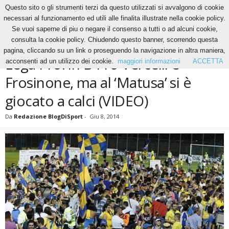
Questo sito o gli strumenti terzi da questo utilizzati si avvalgono di cookie
necessari al funzionamento ed utili alle finalita illustrate nella cookie policy.
Se vuoi saperne di piu o negare il consenso a tutti o ad alcuni cookie,
Home
News
Lega Pro: in B Pro Vercelli e Frosinone, ma al ‘Matusa’ si...
consulta la cookie policy. Chiudendo questo banner, scorrendo questa
NEWS
pagina, cliccando su un link o proseguendo la navigazione in altra maniera,
Lega Pro: in B Pro Vercelli e
acconsenti ad un utilizzo dei cookie.
maggiori informazioni
ACCETTA
Frosinone, ma al ‘Matusa’ si è
giocato a calci (VIDEO)
Da
Redazione BlogDiSport
-
Giu 8, 2014