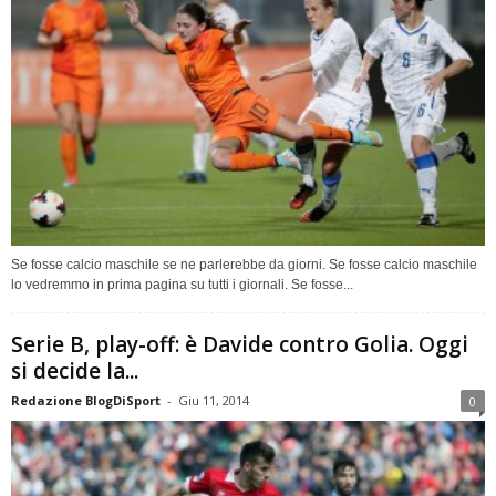
Se fosse calcio maschile se ne parlerebbe da giorni. Se fosse calcio maschile
lo vedremmo in prima pagina su tutti i giornali. Se fosse...
Serie B, play-off: è Davide contro Golia. Oggi
si decide la...
Redazione BlogDiSport
-
Giu 11, 2014
0