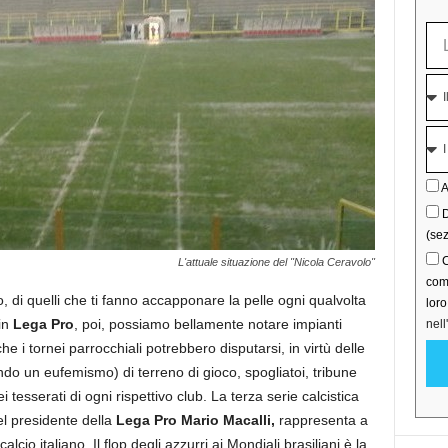
A
D
(sez
C
L'attuale situazione del "Nicola Ceravolo"
comu
 di quelli che ti fanno accapponare la pelle ogni qualvolta
lor
in
Lega Pro
, poi, possiamo bellamente notare impianti
nell
 i tornei parrocchiali potrebbero disputarsi, in virtù delle
do un eufemismo) di terreno di gioco, spogliatoi, tribune
tesserati di ogni rispettivo club. La terza serie calcistica
el presidente della
Lega Pro Mario Macalli,
rappresenta a
cio italiano. Il flop degli azzurri ai Mondiali brasiliani è la