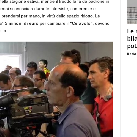
ella stagione estiva, mentre il freddo la fa da padrone in
ormai sconosciuta durante interviste, conferenze e
 a prendersi per mano, in virtù dello spazio ridotto. Le
si”
5 milioni di euro
per cambiare il
“Ceravolo”
, devono
Le 
ito.
bil
pot
Redaz