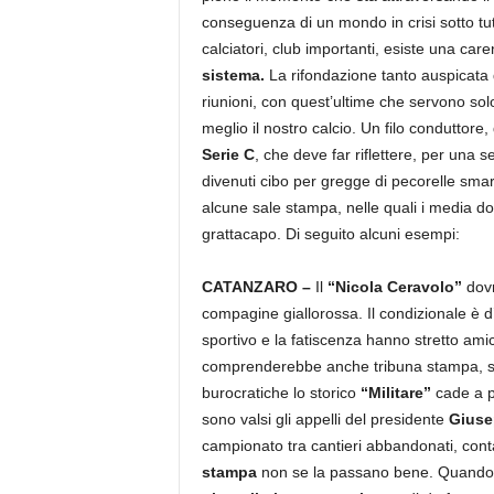
conseguenza di un mondo in crisi sotto tutti
calciatori, club importanti, esiste una car
sistema.
La rifondazione tanto auspicata d
riunioni, con quest’ultime che servono sol
meglio il nostro calcio. Un filo conduttore,
Serie C
, che deve far riflettere, per una se
divenuti cibo per gregge di pecorelle smarri
alcune sale stampa, nelle quali i media
grattacapo. Di seguito alcuni esempi:
CATANZARO –
Il
“Nicola Ceravolo”
dovr
compagine giallorossa. Il condizionale è d
sportivo e la fatiscenza hanno stretto amic
comprenderebbe anche tribuna stampa, sal
burocratiche lo storico
“Militare”
cade a p
sono valsi gli appelli del presidente
Giuse
campionato tra cantieri abbandonati, conta
stampa
non se la passano bene. Quando 