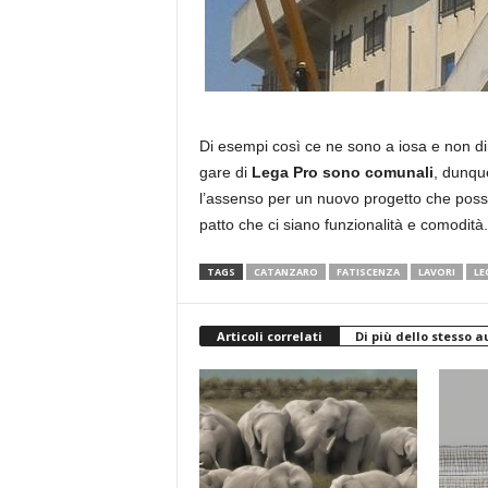
Di esempi così ce ne sono a iosa e non d
gare di
Lega Pro sono comunali
, dunque
l’assenso per un nuovo progetto che possa ri
patto che ci siano funzionalità e comodità
TAGS
CATANZARO
FATISCENZA
LAVORI
LE
Articoli correlati
Di più dello stesso a