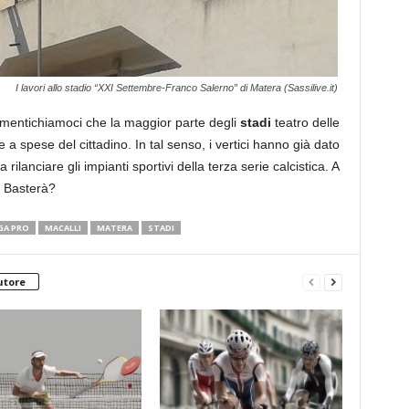
I lavori allo stadio “XXI Settembre-Franco Salerno” di Matera (Sassilive.it)
imentichiamoci che la maggior parte degli
stadi
teatro delle
 a spese del cittadino. In tal senso, i vertici hanno già dato
lanciare gli impianti sportivi della terza serie calcistica. A
. Basterà?
GA PRO
MACALLI
MATERA
STADI
utore