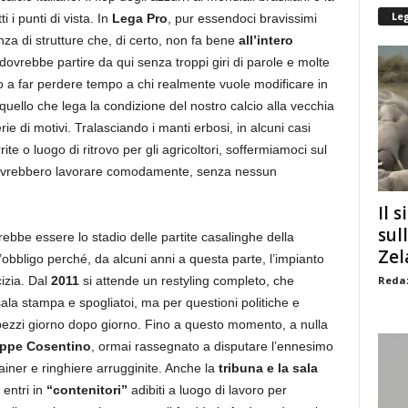
Le
 i punti di vista. In
Lega Pro
, pur essendoci bravissimi
enza di strutture che, di certo, non fa bene
all’intero
ovrebbe partire da qui senza troppi giri di parole e molte
o a far perdere tempo a chi realmente vuole modificare in
 quello che lega la condizione del nostro calcio alla vecchia
rie di motivi. Tralasciando i manti erbosi, in alcuni casi
te o luogo di ritrovo per gli agricoltori, soffermiamoci sul
 dovrebbero lavorare comodamente, senza nessun
Il s
sul
ebbe essere lo stadio delle partite casalinghe della
Zel
’obbligo perché, da alcuni anni a questa parte, l’impianto
Redaz
izia. Dal
2011
si attende un restyling completo, che
a stampa e spogliatoi, ma per questioni politiche e
ezzi giorno dopo giorno. Fino a questo momento, a nulla
ppe Cosentino
, ormai rassegnato a disputare l’ennesimo
iner e ringhiere arrugginite. Anche la
tribuna e la sala
entri in
“contenitori”
adibiti a luogo di lavoro per