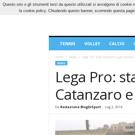
Questo sito o gli strumenti terzi da questo utilizzati si avvalgono di cookie n
GIOVEDÌ, 6 AGOSTO 2026
CONTATTI
COOK
la cookie policy. Chiudendo questo banner, scorrendo questa pagina
Blog
TENNIS
VOLLEY
CALCIO
di
Sport
Home
News
Lega Pro: stadi fatiscenti e gli esempi
NEWS
Lega Pro: sta
Catanzaro e
Da
Redazione BlogDiSport
-
Lug 2, 2014