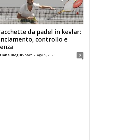
racchette da padel in kevlar:
anciamento, controllo e
enza
ione BlogDiSport
-
Ago 5, 2026
0