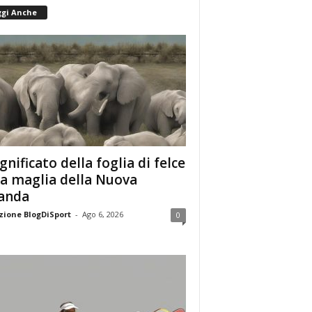
ggi Anche
ignificato della foglia di felce
la maglia della Nuova
anda
ione BlogDiSport
-
Ago 6, 2026
0