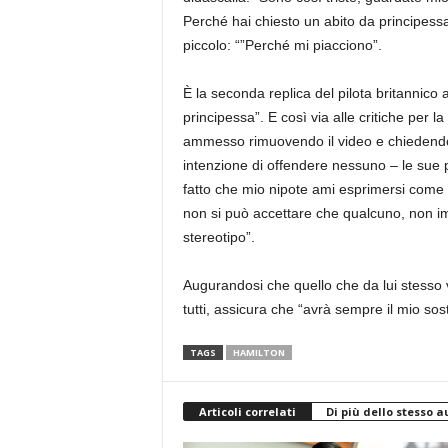
Perché hai chiesto un abito da principess
piccolo: “”Perché mi piacciono”.
È la seconda replica del pilota britannico
principessa”. E così via alle critiche per
ammesso rimuovendo il video e chiedendo 
intenzione di offendere nessuno – le sue p
fatto che mio nipote ami esprimersi come
non si può accettare che qualcuno, non im
stereotipo”.
Augurandosi che quello che da lui stesso 
tutti, assicura che “avrà sempre il mio so
TAGS
HAMILTON
Articoli correlati
Di più dello stesso a