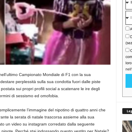
A
D
(sez
C
comu
lor
nell
o nell’ultimo Campionato Mondiale di F1 con la sua
stare perplessità sulla sua condotta fuori dalle piste
ostata sui propri profili social a scatenare le ire degli
ermini di sessismo ed omofobia.
Semplicemente l’immagine del nipotino di quattro anni che
Le
ante la serata di natale trascorsa assieme alla sua
ato un video su instagram corredato dalla seguente
o nipote. Perché stai indossando questo vestito per Natale?