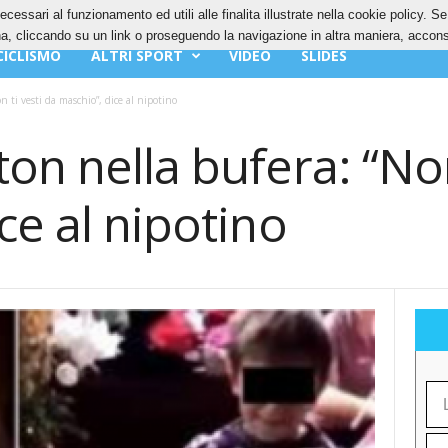
ecessari al funzionamento ed utili alle finalita illustrate nella cookie policy. 
IES
PRIVACY POLICY
, cliccando su un link o proseguendo la navigazione in altra maniera, acconse
CICLISMO
ALTRI SPORT
VIDEO
SLIDES
 ti vesti da maschio”, dice al nipotino
on nella bufera: “Non
ce al nipotino