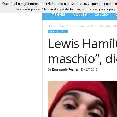
Questo sito o gli strumenti terzi da questo utilizzati si avvalgono di cookie n
VENERDÌ, 7 AGOSTO 2026
CONTATTI
COOK
la cookie policy. Chiudendo questo banner, scorrendo questa pagina
Blog
TENNIS
VOLLEY
CALCIO
di
Sport
Home
Altri Sport
Lewis Hamilton nella bufera: “Non
ALTRI SPORT
Lewis Hamilt
maschio”, di
Da
Emanuele Foglia
-
Dic 27, 2017