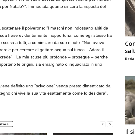
a per Natale?”. Immediata quanto sincera la risposta del
 a scatenare il polverone: “I maschi non indossano abiti da
 la sua frase evidentemente inopportuna, come egli stesso ha
Com
scusa a tutti, a cominciare da suo nipote. “Non avevo
sal
arole per cercare di gettare acqua sul fuoco – Adoro il
 crede”. “Le mie scuse più profonde – prosegue – perché
Redaz
portano le origini, sia emarginato o inquadrato in uno
viene definito uno “scivolone” venga presto dimenticato da
stegno chi vive la sua vita esattamente come lo desidera”.
utore
Il s