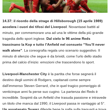
14.37: il ricordo della strage di Hillsborough (15 aprile 1989)
accelera i cuori dei tifosi del Liverpool
. Novantasei battiti al
minuto, per commemorare una ad una le vittime della più grande
tragedia dello sport inglese.
Dal cielo le 96 anime Reds
trascinano la Kop e tutto l’Anfield nel consueto “You’ll never
walk alone”
. La coreografia regala uno scenario suggestivo. Il
minuto di silenzio che segue è da brividi, come l’urlo dello stadio
prima del calcio d’inizio: emozioni che trascendono lo sport.
Liverpool-Manchester City
è la partita che forse segnerà il
destino degli uomini di Rodgers, capitanati come sempre
dall’immenso Steven Gerrard, che in quel tragico pomeriggio di
venticinque anni fa perse suo cugino. La partenza dei Reds è
incredibile. Sospinti da un Anfield che trasuda passione e intravede
un titolo che manca dal 1990, il Liverpool passa in vantaggio al 5°.
Un assatanato Suarez
difende bene la palla sulla trequarti e trova