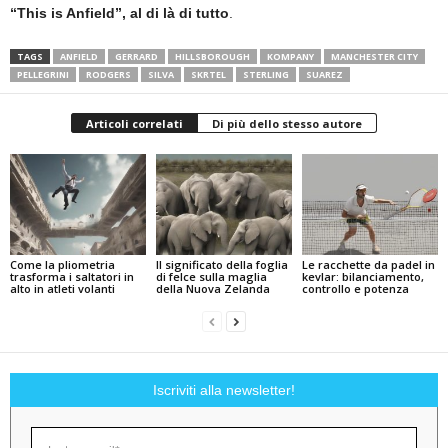
“This is Anfield”, al di là di tutto
.
TAGS
ANFIELD
GERRARD
HILLSBOROUGH
KOMPANY
MANCHESTER CITY
PELLEGRINI
RODGERS
SILVA
SKRTEL
STERLING
SUAREZ
Articoli correlati
Di più dello stesso autore
Come la pliometria
Il significato della foglia
Le racchette da padel in
trasforma i saltatori in
di felce sulla maglia
kevlar: bilanciamento,
alto in atleti volanti
della Nuova Zelanda
controllo e potenza
Iscriviti alla newsletter!