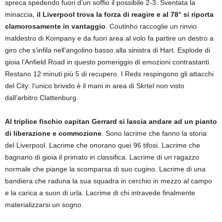
spreca spedendo fuori d’un soffio il possibile 2-3. Sventata la
minaccia,
il Liverpool trova la forza di reagire e al 78° si riporta
clamorosamente in vantaggio
. Coutinho raccoglie un rinvio
maldestro di Kompany e da fuori area al volo fa partire un destro a
giro che s’infila nell’angolino basso alla sinistra di Hart. Esplode di
gioia l’Anfield Road in questo pomeriggio di emozioni contrastanti.
Restano 12 minuti più 5 di recupero. I Reds respingono gli attacchi
del City: l’unico brivido è il mani in area di Skrtel non visto
dall’arbitro Clattenburg.
Al triplice fischio capitan Gerrard si lascia andare ad un pianto
di liberazione e commozione
. Sono lacrime che fanno la storia
del Liverpool. Lacrime che onorano quei 96 tifosi. Lacrime che
bagnano di gioia il primato in classifica. Lacrime di un ragazzo
normale che piange la scomparsa di suo cugino. Lacrime di una
bandiera che raduna la sua squadra in cerchio in mezzo al campo
e la carica a suon di urla. Lacrime di chi intravede finalmente
materializzarsi un sogno.