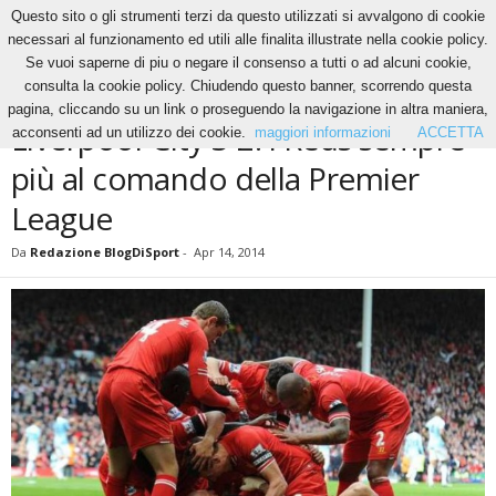
Questo sito o gli strumenti terzi da questo utilizzati si avvalgono di cookie
necessari al funzionamento ed utili alle finalita illustrate nella cookie policy.
Se vuoi saperne di piu o negare il consenso a tutti o ad alcuni cookie,
Home
News
Liverpool-City 3-2: i Reds sempre più al comando della Premier League
consulta la cookie policy. Chiudendo questo banner, scorrendo questa
NEWS
pagina, cliccando su un link o proseguendo la navigazione in altra maniera,
Liverpool-City 3-2: i Reds sempre
acconsenti ad un utilizzo dei cookie.
maggiori informazioni
ACCETTA
più al comando della Premier
League
Da
Redazione BlogDiSport
-
Apr 14, 2014