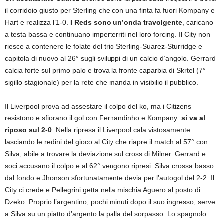
il corridoio giusto per Sterling che con una finta fa fuori Kompany e
Hart e realizza l’1-0.
I Reds sono un’onda travolgente
, caricano
a testa bassa e continuano imperterriti nel loro forcing. Il City non
riesce a contenere le folate del trio Sterling-Suarez-Sturridge e
capitola di nuovo al 26° sugli sviluppi di un calcio d’angolo. Gerrard
calcia forte sul primo palo e trova la fronte caparbia di Skrtel (7°
sigillo stagionale) per la rete che manda in visibilio il pubblico.
Il Liverpool prova ad assestare il colpo del ko, ma i Citizens
resistono e sfiorano il gol con Fernandinho e Kompany:
si va al
riposo sul 2-0
. Nella ripresa il Liverpool cala vistosamente
lasciando le redini del gioco al City che riapre il match al 57° con
Silva, abile a trovare la deviazione sul cross di Milner. Gerrard e
soci accusano il colpo e al 62° vengono ripresi: Silva crossa basso
dal fondo e Jhonson sfortunatamente devia per l’autogol del 2-2. Il
City ci crede e Pellegrini getta nella mischia Aguero al posto di
Dzeko. Proprio l’argentino, pochi minuti dopo il suo ingresso, serve
a Silva su un piatto d’argento la palla del sorpasso. Lo spagnolo