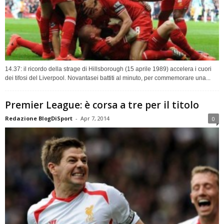
14.37: il ricordo della strage di Hillsborough (15 aprile 1989) accelera i cuori
dei tifosi del Liverpool. Novantasei battiti al minuto, per commemorare una...
Premier League: è corsa a tre per il titolo
Redazione BlogDiSport
-
Apr 7, 2014
0