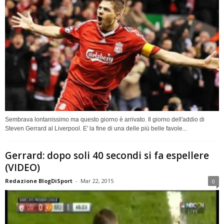
Sembrava lontanissimo ma questo giorno è arrivato. Il giorno dell'addio di
Steven Gerrard al Liverpool. E' la fine di una delle più belle favole...
Gerrard: dopo soli 40 secondi si fa espellere
(VIDEO)
Redazione BlogDiSport
-
Mar 22, 2015
0