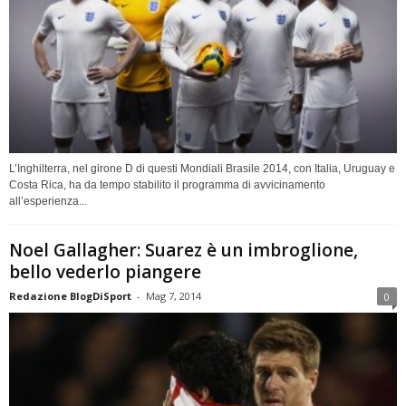
L’Inghilterra, nel girone D di questi Mondiali Brasile 2014, con Italia, Uruguay e
Costa Rica, ha da tempo stabilito il programma di avvicinamento
all’esperienza...
Noel Gallagher: Suarez è un imbroglione,
bello vederlo piangere
Redazione BlogDiSport
-
Mag 7, 2014
0