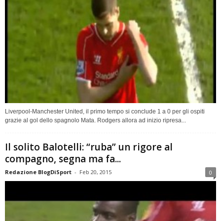
Liverpool-Manchester United, il primo tempo si conclude 1 a 0 per gli ospiti
grazie al gol dello spagnolo Mata. Rodgers allora ad inizio ripresa...
Il solito Balotelli: “ruba” un rigore al
compagno, segna ma fa...
Redazione BlogDiSport
-
Feb 20, 2015
0