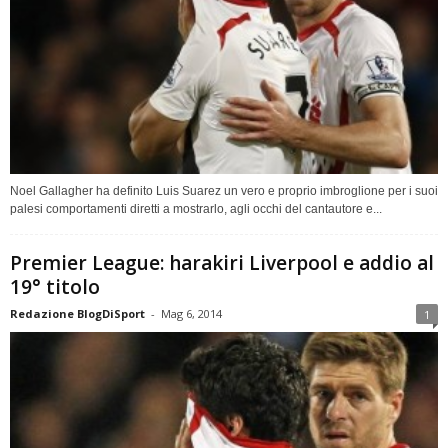
Noel Gallagher ha definito Luis Suarez un vero e proprio imbroglione per i suoi
palesi comportamenti diretti a mostrarlo, agli occhi del cantautore e...
Premier League: harakiri Liverpool e addio al
19° titolo
Redazione BlogDiSport
-
Mag 6, 2014
1