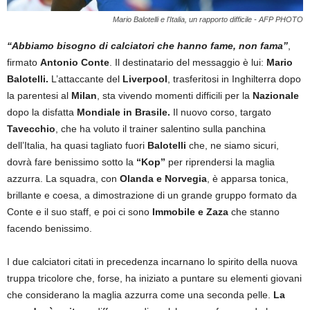
Mario Balotelli e l'Italia, un rapporto difficile - AFP PHOTO
“Abbiamo bisogno di calciatori che hanno fame, non fama”
,
firmato
Antonio Conte
. Il destinatario del messaggio è lui:
Mario
Balotelli.
L’attaccante del
Liverpool
, trasferitosi in Inghilterra dopo
la parentesi al
Milan
, sta vivendo momenti difficili per la
Nazionale
dopo la disfatta
Mondiale in Brasile.
Il nuovo corso, targato
Tavecchio
, che ha voluto il trainer salentino sulla panchina
dell’Italia, ha quasi tagliato fuori
Balotelli
che, ne siamo sicuri,
dovrà fare benissimo sotto la
“Kop”
per riprendersi la maglia
azzurra. La squadra, con
Olanda e Norvegia
, è apparsa tonica,
brillante e coesa, a dimostrazione di un grande gruppo formato da
Conte e il suo staff, e poi ci sono
Immobile e Zaza
che stanno
facendo benissimo.
I due calciatori citati in precedenza incarnano lo spirito della nuova
truppa tricolore che, forse, ha iniziato a puntare su elementi giovani
che considerano la maglia azzurra come una seconda pelle.
La