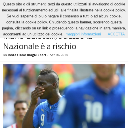
Questo sito o gli strumenti terzi da questo utilizzati si avvalgono di cookie
necessari al funzionamento ed utili alle finalita illustrate nella cookie policy.
Se vuoi saperne di piu o negare il consenso a tutti o ad alcuni cookie,
Home
News
Mario Balotelli, adesso la Nazionale è a rischio
consulta la cookie policy. Chiudendo questo banner, scorrendo questa
NEWS
pagina, cliccando su un link o proseguendo la navigazione in altra maniera,
Mario Balotelli, adesso la
acconsenti ad un utilizzo dei cookie.
maggiori informazioni
ACCETTA
Nazionale è a rischio
Da
Redazione BlogDiSport
-
Set 10, 2014