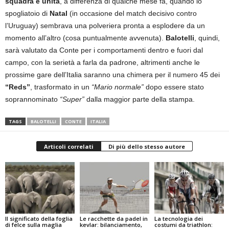
squadra è unita
, a differenza di qualche mese fa, quando lo
spogliatoio di
Natal
(in occasione del match decisivo contro
l’Uruguay) sembrava una polveriera pronta a esplodere da un
momento all’altro (cosa puntualmente avvenuta).
Balotelli
, quindi,
sarà valutato da Conte per i comportamenti dentro e fuori dal
campo, con la serietà a farla da padrone, altrimenti anche le
prossime gare dell’Italia saranno una chimera per il numero 45 dei
“Reds”
, trasformato in un
“Mario normale”
dopo essere stato
soprannominato
“Super”
dalla maggior parte della stampa.
TAGS
BALOTELLI
CONTE
ITALIA
Articoli correlati
Di più dello stesso autore
Il significato della foglia
Le racchette da padel in
La tecnologia dei
di felce sulla maglia
kevlar: bilanciamento,
costumi da triathlon: