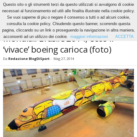
Questo sito o gli strumenti terzi da questo utilizzati si avvalgono di cookie
necessari al funzionamento ed utili alle finalita illustrate nella cookie policy.
Se vuoi saperne di piu o negare il consenso a tutti o ad alcuni cookie,
Home
News
Mondiali Brasile 2014, ecco il ‘vivace’ boeing carioca (foto)
consulta la cookie policy. Chiudendo questo banner, scorrendo questa
NEWS
pagina, cliccando su un link o proseguendo la navigazione in altra maniera,
Mondiali Brasile 2014, ecco il
acconsenti ad un utilizzo dei cookie.
maggiori informazioni
ACCETTA
‘vivace’ boeing carioca (foto)
Da
Redazione BlogDiSport
-
Mag 27, 2014