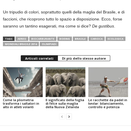
Un tripudio di colori, soprattutto quelli della maglia del Brasile, e di
faccioni, che ricoprono tutto lo spazio a disposizione. Ecco, forse
saranno un tantino esagerati, ma come si dice?
De gustibus
.
TAGS
AEREO
BIOCARBURANTE
BOEING
BRASILE
CARIOCA
ECOLOGICA
MONDIALI BRASILE 2014
OLIMPIADI
Articoli correlati
Di più dello stesso autore
Come la pliometria
Il significato della foglia
Le racchette da padel in
trasforma i saltatori in
di felce sulla maglia
kevlar: bilanciamento,
alto in atleti volanti
della Nuova Zelanda
controllo e potenza