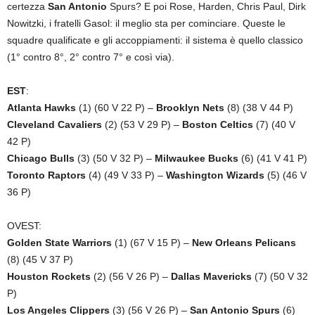
certezza
San Antonio
Spurs? E poi Rose, Harden, Chris Paul, Dirk
Nowitzki, i fratelli Gasol: il meglio sta per cominciare. Queste le
squadre qualificate e gli accoppiamenti: il sistema è quello classico
(1° contro 8°, 2° contro 7° e così via).
EST
:
Atlanta Hawks
(1) (60 V 22 P) –
Brooklyn Nets
(8) (38 V 44 P)
Cleveland Cavaliers
(2) (53 V 29 P) –
Boston Celtics
(7) (40 V
42 P)
Chicago Bulls
(3) (50 V 32 P) –
Milwaukee Bucks
(6) (41 V 41 P)
Toronto Raptors
(4) (49 V 33 P) –
Washington Wizards
(5) (46 V
36 P)
OVEST:
Golden State Warriors
(1) (67 V 15 P) –
New Orleans Pelicans
(8) (45 V 37 P)
Houston Rockets
(2) (56 V 26 P) –
Dallas Mavericks
(7) (50 V 32
P)
Los Angeles Clippers
(3) (56 V 26 P) –
San Antonio Spurs
(6)