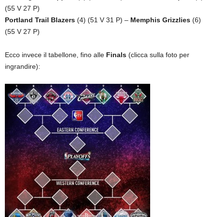
(55 V 27 P)
Portland Trail Blazers
(4) (51 V 31 P) –
Memphis Grizzlies
(6)
(55 V 27 P)
Ecco invece il tabellone, fino alle
Finals
(clicca sulla foto per
ingrandire):