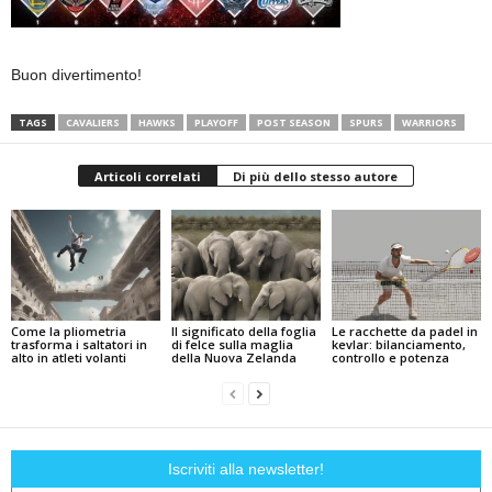
Buon divertimento!
TAGS
CAVALIERS
HAWKS
PLAYOFF
POST SEASON
SPURS
WARRIORS
Articoli correlati
Di più dello stesso autore
Come la pliometria
Il significato della foglia
Le racchette da padel in
trasforma i saltatori in
di felce sulla maglia
kevlar: bilanciamento,
alto in atleti volanti
della Nuova Zelanda
controllo e potenza
Iscriviti alla newsletter!