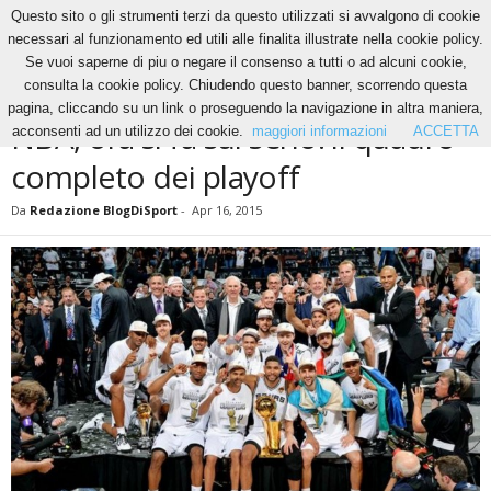
Questo sito o gli strumenti terzi da questo utilizzati si avvalgono di cookie
necessari al funzionamento ed utili alle finalita illustrate nella cookie policy.
Se vuoi saperne di piu o negare il consenso a tutti o ad alcuni cookie,
Home
Basket
NBA
NBA, ora si fa sul serio: il quadro completo dei playoff
consulta la cookie policy. Chiudendo questo banner, scorrendo questa
BASKET
NBA
NEWS
pagina, cliccando su un link o proseguendo la navigazione in altra maniera,
NBA, ora si fa sul serio: il quadro
acconsenti ad un utilizzo dei cookie.
maggiori informazioni
ACCETTA
completo dei playoff
Da
Redazione BlogDiSport
-
Apr 16, 2015