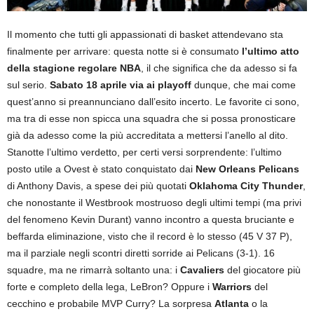
Il momento che tutti gli appassionati di basket attendevano sta
finalmente per arrivare: questa notte si è consumato
l’ultimo atto
della stagione regolare NBA
, il che significa che da adesso si fa
sul serio.
Sabato 18 aprile via ai playoff
dunque, che mai come
quest’anno si preannunciano dall’esito incerto. Le favorite ci sono,
ma tra di esse non spicca una squadra che si possa pronosticare
già da adesso come la più accreditata a mettersi l’anello al dito.
Stanotte l’ultimo verdetto, per certi versi sorprendente: l’ultimo
posto utile a Ovest è stato conquistato dai
New Orleans Pelicans
di Anthony Davis, a spese dei più quotati
Oklahoma City Thunder
,
che nonostante il Westbrook mostruoso degli ultimi tempi (ma privi
del fenomeno Kevin Durant) vanno incontro a questa bruciante e
beffarda eliminazione, visto che il record è lo stesso (45 V 37 P),
ma il parziale negli scontri diretti sorride ai Pelicans (3-1). 16
squadre, ma ne rimarrà soltanto una: i
Cavaliers
del giocatore più
forte e completo della lega, LeBron? Oppure i
Warriors
del
cecchino e probabile MVP Curry? La sorpresa
Atlanta
o la