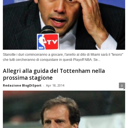
Stanotte i duri cominceranno a giocare, l'anello al dito di Miami sarà il "tesoro"
che tutti cercheranno di conquistare in questi Playoff NBA. Se...
Allegri alla guida del Tottenham nella
prossima stagione
Redazione BlogDiSport
-
Apr 18, 2014
0