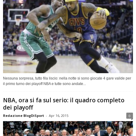
Nessuna sorpresa, tutto fila liscio: nella notte si sono giocate 4 gare valide per
il primo turno dei playoff NBA e tutte sono andate...
NBA, ora si fa sul serio: il quadro completo
dei playoff
Redazione BlogDiSport
-
Apr 16, 2015
0