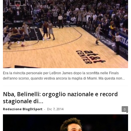
Era la rivincita personale per LeBron James dopo la sconfitta nelle Finals
dell'anno scorso, quando vestiva ancora la maglia di Miami. Ma questa non...
Nba, Belinelli: orgoglio nazionale e record
stagionale di…
Redazione BlogDiSport
-
Dic 7, 2014
0