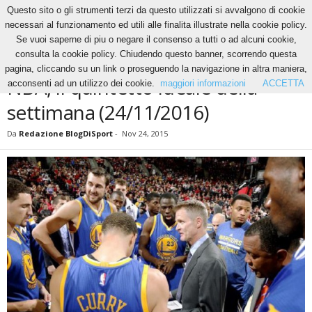
Questo sito o gli strumenti terzi da questo utilizzati si avvalgono di cookie
necessari al funzionamento ed utili alle finalita illustrate nella cookie policy.
Se vuoi saperne di piu o negare il consenso a tutti o ad alcuni cookie,
Home
Basket
NBA, il quintetto ideale della settimana (24/11/2016)
consulta la cookie policy. Chiudendo questo banner, scorrendo questa
BASKET
NBA
pagina, cliccando su un link o proseguendo la navigazione in altra maniera,
NBA, il quintetto ideale della
acconsenti ad un utilizzo dei cookie.
maggiori informazioni
ACCETTA
settimana (24/11/2016)
Da
Redazione BlogDiSport
-
Nov 24, 2015