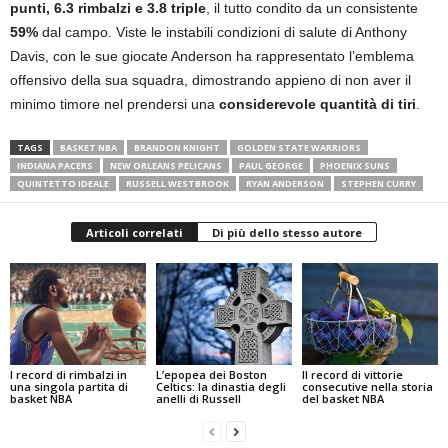
punti, 6.3 rimbalzi e 3.8 triple
, il tutto condito da un consistente
59%
dal campo. Viste le instabili condizioni di salute di Anthony
Davis, con le sue giocate Anderson ha rappresentato l’emblema
offensivo della sua squadra, dimostrando appieno di non aver il
minimo timore nel prendersi una
considerevole quantità di tiri
.
TAGS
BASKET NBA
BRANDON KNIGHT
GOLDEN STATE WARRIORS
INDIANA PACERS
NEW ORLEANS PELICANS
PAUL GEORGE
PHOENIX SUNS
QUINTETTO IDEALE
RUSSELL WESTBROOK
RYAN ANDERSON
STEPHEN CURRY
Articoli correlati
Di più dello stesso autore
I record di rimbalzi in
L’epopea dei Boston
Il record di vittorie
una singola partita di
Celtics: la dinastia degli
consecutive nella storia
basket NBA
anelli di Russell
del basket NBA