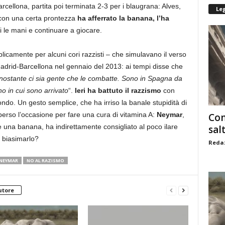
rcellona, partita poi terminata 2-3 per i blaugrana: Alves,
Le
 con una certa prontezza
ha afferrato la banana, l’ha
si le mani e continuare a giocare.
licamente per alcuni cori razzisti – che simulavano il verso
adrid-Barcellona nel gennaio del 2013: ai tempi disse che
ostante ci sia gente che le combatte. Sono in Spagna da
o in cui sono arrivato
“.
Ieri ha battuto il razzismo
con
ondo. Un gesto semplice, che ha irriso la banale stupidità di
perso l’occasione per fare una cura di vitamina A:
Neymar
,
Com
are una banana, ha indirettamente consigliato al poco ilare
sal
e biasimarlo?
Redaz
NEYMAR
NO AL RAZISMO
utore