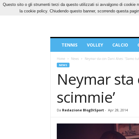
Questo sito o gli strumenti terzi da questo utilizzati si avvalgono di cookie n
SABATO, 8 AGOSTO 2026
CONTATTI
COOK
la cookie policy. Chiudendo questo banner, scorrendo questa pagina
Blog
TENNIS
VOLLEY
CALCIO
di
Sport
Home
News
Neymar sta con Dani Alves: ‘Siamo tut
NEWS
Neymar sta c
scimmie’
Da
Redazione BlogDiSport
-
Apr 28, 2014