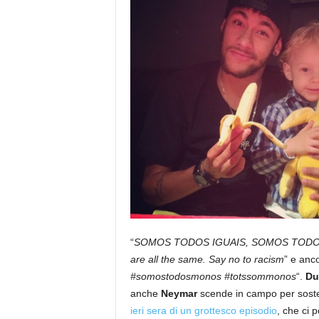
“
SOMOS TODOS IGUAIS, SOMOS TODOS M
are all the same. Say no to racism
” e anco
#somostodosmonos #totssommonos
“.
Du
anche
Neymar
scende in campo per soste
ieri sera di un grottesco episodio
, che ci 