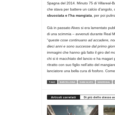
Spagna del 2014. Minuto 75 di Villareal-Ba
che stava per battere un calcio d’angolo,
sbucciata e l’ha mangiata
, per poi pulir
Già in passato Alves si era lamentato pubb
di una scimmia – avvenuti durante Real M
“
queste cose continuano ad accadere, non
dieci anni e sono successe dal primo giorn
immagini che hanno già fatto il giro del m
chi si è macchiato del lancio e ha magari 
ritratto con suo figlio nell’atto del mangi
lanciatore una bella cura di fosforo. Com
TAGS
BARCELLONA
DANI ALVES
MADRIGAL
Articoli correlati
Di più dello stesso a