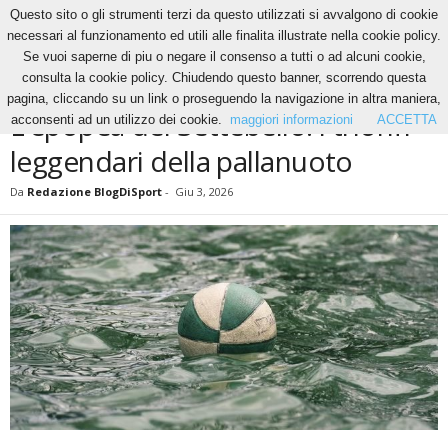
Questo sito o gli strumenti terzi da questo utilizzati si avvalgono di cookie
necessari al funzionamento ed utili alle finalita illustrate nella cookie policy.
Se vuoi saperne di piu o negare il consenso a tutti o ad alcuni cookie,
Home
News
L’epopea del Settebello: i trionfi leggendari della pallanuoto
consulta la cookie policy. Chiudendo questo banner, scorrendo questa
NEWS
pagina, cliccando su un link o proseguendo la navigazione in altra maniera,
L’epopea del Settebello: i trionfi
acconsenti ad un utilizzo dei cookie.
maggiori informazioni
ACCETTA
leggendari della pallanuoto
Da
Redazione BlogDiSport
-
Giu 3, 2026