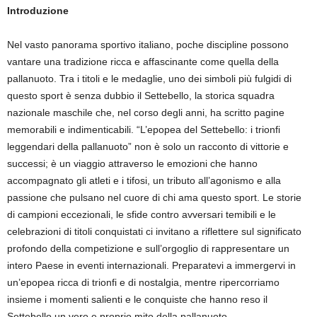
Introduzione
Nel vasto panorama sportivo italiano, poche discipline possono
vantare una tradizione ricca e affascinante come quella della
pallanuoto. Tra i titoli e le medaglie, uno dei simboli più fulgidi di
questo sport è senza dubbio il Settebello, la storica squadra
nazionale maschile che, nel corso degli anni, ha scritto pagine
memorabili e indimenticabili. “L’epopea del Settebello: i trionfi
leggendari della pallanuoto” non è solo un racconto di vittorie e
successi; è un viaggio attraverso le emozioni che hanno
accompagnato gli atleti e i tifosi, un tributo all’agonismo e alla
passione che pulsano nel cuore di chi ama questo sport. Le storie
di campioni eccezionali, le sfide contro avversari temibili e le
celebrazioni di titoli conquistati ci invitano a riflettere sul significato
profondo della competizione e sull’orgoglio di rappresentare un
intero Paese in eventi internazionali. Preparatevi a immergervi in
un’epopea ricca di trionfi e di nostalgia, mentre ripercorriamo
insieme i momenti salienti e le conquiste che hanno reso il
Settebello un vero e proprio mito della pallanuoto.