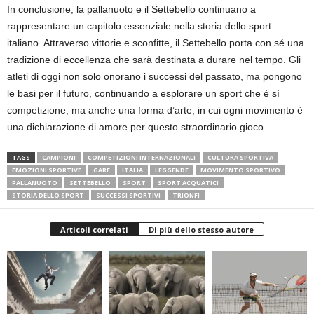
In conclusione, la pallanuoto e il Settebello continuano a
rappresentare un capitolo essenziale nella storia dello sport
italiano. Attraverso vittorie e sconfitte, il Settebello porta con sé una
tradizione di eccellenza che sarà destinata a durare nel tempo. Gli
atleti di oggi non solo onorano i successi del passato, ma pongono
le basi per il futuro, continuando a esplorare un sport che è sì
competizione, ma anche una forma d’arte, in cui ogni movimento è
una dichiarazione di amore per questo straordinario gioco.
TAGS
CAMPIONI
COMPETIZIONI INTERNAZIONALI
CULTURA SPORTIVA
EMOZIONI SPORTIVE
GARE
ITALIA
LEGGENDE
MOVIMENTO SPORTIVO
PALLANUOTO
SETTEBELLO
SPORT
SPORT ACQUATICI
STORIA DELLO SPORT
SUCCESSI SPORTIVI
TRIONFI
Articoli correlati
Di più dello stesso autore