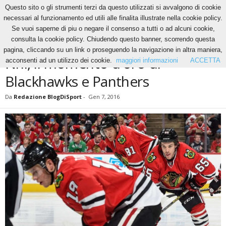
Questo sito o gli strumenti terzi da questo utilizzati si avvalgono di cookie
necessari al funzionamento ed utili alle finalita illustrate nella cookie policy.
Se vuoi saperne di piu o negare il consenso a tutti o ad alcuni cookie,
Home
Hockey
Nhl, il momento d’oro di Blackhawks e Panthers
consulta la cookie policy. Chiudendo questo banner, scorrendo questa
HOCKEY
NEWS
pagina, cliccando su un link o proseguendo la navigazione in altra maniera,
Nhl, il momento d’oro di
acconsenti ad un utilizzo dei cookie.
maggiori informazioni
ACCETTA
Blackhawks e Panthers
Da
Redazione BlogDiSport
-
Gen 7, 2016