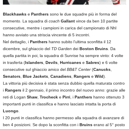
Blackhawks
e
Panthers
sono le due squadre più in forma del
momento. La squadra di
coach
Gallant
vince da ben 10 partite
consecutive, mentre i campioni in carica del campionato di Nhl
hanno avviato una striscia vincente di 5 incontri.
Nel dettaglio, i
Panthers
hanno subito l’ultima sconfitta il 12
dicembre, sul ghiaccio del
TD Garden
dei
Boston Bruins
. Da
quella partita in poi, la squadra di Sunrise ha sempre vinto: 4 volte
in trasferta (
Islanders
,
Devils
,
Hurricanes
e
Sabres
) e 6 volte
consecutive sul ghiaccio amico del
BB&T Center
(
Canucks
,
Senators
,
Blue Jackets
,
Canadiens
,
Rangers
e
Wild
).
La vittoria più decisiva è stata senza dubbio quella maturata contro
i
Rangers
il 2 gennaio, il primo incontro del nuovo anno: grazie alle
reti di Logan
Shaw
,
Trocheck
e
Pirri
, i
Panthers
hanno ottenuto 3
importanti punti in classifica e hanno lasciato intatta la porta di
Luongo
.
I 20 punti in classifica hanno permesso alla squadra di avanzare di
ben 4 posizioni. Se dopo la sconfitta con i
Bruins
erano al 5° posto