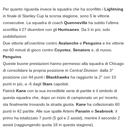
Per quanto riguarda invece la squadra che ha sconfitto i
Lightning
in finale di Stanley Cup la scorsa stagione, sono 5 le vittorie
consecutive. La squadra di
coach
Quenneville
ha subito l’ultima
sconfitta il 27 dicembre con gli
Hurricanes
. Da lì in poi, solo
soddisfazioni.
Due vittorie all’
overtime
contro
Avalanche
e
Penguins
e tre vittorie
nei 60 minuti di gioco contro
Coyotes
,
Senators
e, di nuovo,
Penguins
.
Queste buone prestazioni hanno permesso alla squadra di Chicago
di consolidare la propria posizione in
Central Division
: dalla 3°
posizione con 44 punti i
Blackhawks
ha raggiunto la 2° con 10
punti in più, a -6 dagli
Stars
capolisti.
Patrick
Kane
con la sua incredibile serie di partite è il simbolo di
questa squadra che, dopo un inizio di campionato un po’ incerto,
sta finalmente trovando la strada giusta.
Kane
ha collezionato 60
punti in 42 partite. Alle sue spalle Artemi
Panarin
e
Seabrook
: il
primo ha totalizzato 7 punti (5 gol e 2 assist), mentre il secondo 2
assist (raggiungendo quota 18 in questa stagione).