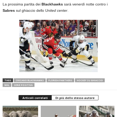
La prossima partita dei
Blackhawks
sarà venerdì notte contro i
Sabres
sul ghiaccio dello
United center
.
TAGS
CHICAGO BLACKHAWKS
FLORIDA PANTHERS
HOCKEY SU GHIACCIO
NHL
SERIE POSITIVA
Articoli correlati
Di più dello stesso autore