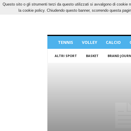
Questo sito o gli strumenti terzi da questo utilizzati si avvalgono di cookie n
SABATO, 8 AGOSTO 2026
CONTATTI
COOK
la cookie policy. Chiudendo questo banner, scorrendo questa pagina
Blog
TENNIS
VOLLEY
CALCIO
di
Sport
ALTRI SPORT
BASKET
BRAND JOUR