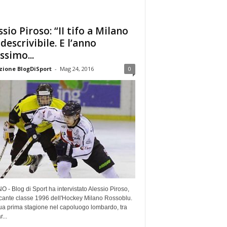
ssio Piroso: “II tifo a Milano
ndescrivibile. E l’anno
ssimo...
ione BlogDiSport
-
Mag 24, 2016
0
 - Blog di Sport ha intervistato Alessio Piroso,
ccante classe 1996 dell'Hockey Milano Rossoblu.
ua prima stagione nel capoluogo lombardo, tra
...