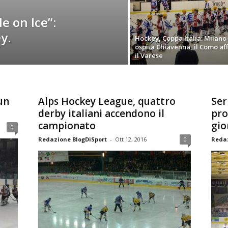
e on Ice”:
y.
Hockey, Coppa Italia: Milano
ospita Chiavenna, il Como af
il Varese
un
Alps Hockey League, quattro
Ser
derby italiani accendono il
pro
campionato
gio
0
Redazione BlogDiSport
-
Ott 12, 2016
0
Redaz