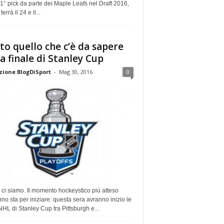
° pick da parte dei Maple Leafs nel Draft 2016,
terrà il 24 e il...
to quello che c’è da sapere
la finale di Stanley Cup
ione BlogDiSport
-
Mag 30, 2016
0
ci siamo. Il momento hockeystico più atteso
nno sta per iniziare: questa sera avranno inizio le
 NHL di Stanley Cup tra Pittsburgh e...