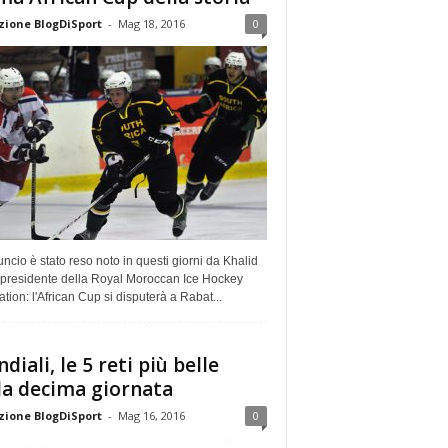
ione BlogDiSport
-
Mag 18, 2016
0
ncio è stato reso noto in questi giorni da Khalid
, presidente della Royal Moroccan Ice Hockey
tion: l'African Cup si disputerà a Rabat...
diali, le 5 reti più belle
la decima giornata
ione BlogDiSport
-
Mag 16, 2016
0