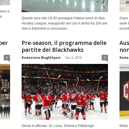
lano e
la
Questa sera alle 19:30 prosegue l'ottavo turno di Alps
Dopo l
Hockey League, inaugurato ieri con il derby tra Zell am
serie 
See e Kitzbühel e conclusosi...
incont
per
Pre-season, il programma delle
Aus
partite dei Blackhawks
non
0
Redazione BlogDiSport
-
Giu 2, 2016
0
Redaz
4
Ormai è ufficiale: St. Louis, Detroit e Pittsburgh.
Molto