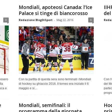
Mondiali, apoteosi Canada: l’Ice
IIH
Palace si tinge di biancorosso
del
0
Redazione BlogDiSport
-
Mag 22, 2016
0
Redaz
fossero
Con la partita di questa sera sono terminati i Mondiali
Con l'
lla
di hockey su ghiaccio 2016. Il torneo era iniziato il 6
dei Mo
sca e
maggio e si...
partec
progr
e
Mondiali, semifinali: il
Hoc
programma della giornata
pri