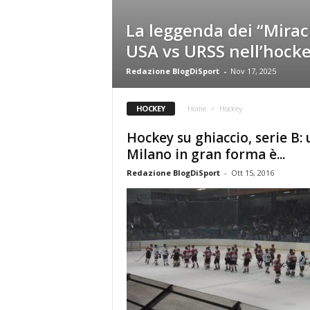
La leggenda dei “Miracl
USA vs URSS nell’hocke
Redazione BlogDiSport
-
Nov 17, 2025
HOCKEY
Home
Hockey
Hockey su ghiaccio, serie B: 
Milano in gran forma è...
Redazione BlogDiSport
-
Ott 15, 2016