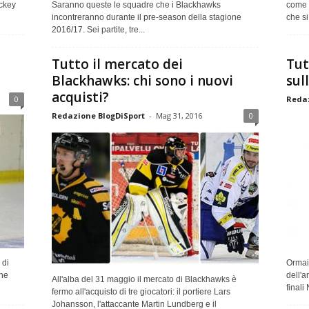
ockey
Saranno queste le squadre che i Blackhawks
come 1
incontreranno durante il pre-season della stagione
che si 
2016/17. Sei partite, tre...
Tutto il mercato dei
Tut
Blackhawks: chi sono i nuovi
sul
acquisti?
0
Redaz
Redazione BlogDiSport
-
Mag 31, 2016
0
 di
Ormai 
che
dell'a
All'alba del 31 maggio il mercato di Blackhawks è
finali
fermo all'acquisto di tre giocatori: il portiere Lars
Johansson, l'attaccante Martin Lundberg e il