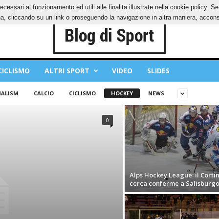
ecessari al funzionamento ed utili alle finalita illustrate nella cookie policy. 
IES
PRIVACY POLICY
, cliccando su un link o proseguendo la navigazione in altra maniera, acconse
CICLISMO
ALTRI SPORT
VIDEO
SLIDES
NALISM
CALCIO
CICLISMO
HOCKEY
NEWS
0
Alps Hockey League: il Corti
cerca conferme a Salisburg