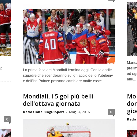
Manca
22
prelim
La prima fase dei Mondiali termina oggi. Con le dodici
ed ogn
squadre che scenderanno sul ghiaccio dello Yubileiny
alle...
e dell'Ice Palace possono cambiare molte cose:...
Mondiali, i 5 gol più belli
Mon
dell’ottava giornata
dom
gio
Redazione BlogDiSport
-
Mag 14, 2016
0
0
Redaz