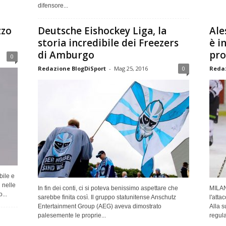
difensore...
zzo
Deutsche Eishockey Liga, la
Ale
storia incredibile dei Freezers
è i
di Amburgo
pro
0
Redazione BlogDiSport
-
Mag 25, 2016
0
Redaz
bile e
 nelle
In fin dei conti, ci si poteva benissimo aspettare che
MILANO
...
sarebbe finita così. Il gruppo statunitense Anschutz
l'atta
Entertainment Group (AEG) aveva dimostrato
Alla s
palesemente le proprie...
regular