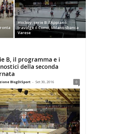
Hockey, serie B: l’Appiano
fronta
travolge il Como, Milano sbanca
Varese
ie B, il programma e i
nostici della seconda
rnata
ione BlogDiSport
-
Set 30, 2016
0