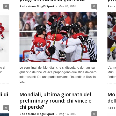
0
Redazione BlogDiSport
-
Mag 20, 2016
0
Redaz
o si
Le semifinali dei Mondiali che si disputano domani sul
L'annu
i:
ghiaccio dell'Ice Palace propongono due sfide davvero
Mrini
interessanti. Da una parte troviamo Finlandia e Russia.
Federa
La...
i di
Mondiali, ultima giornata del
Mon
preliminary round: chi vince e
del
chi perde?
0
Redaz
Redazione BlogDiSport
-
Mag 17, 2016
0