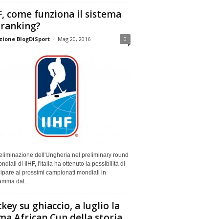
F, come funziona il sistema
 ranking?
ione BlogDiSport
-
Mag 20, 2016
0
eliminazione dell'Ungheria nel preliminary round
ndiali di IIHF, l'Italia ha ottenuto la possibilità di
ipare ai prossimi campionati mondiali in
amma dal...
key su ghiaccio, a luglio la
ma African Cup della storia