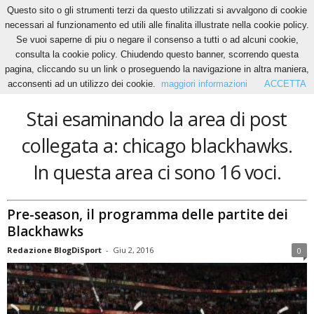
Questo sito o gli strumenti terzi da questo utilizzati si avvalgono di cookie
necessari al funzionamento ed utili alle finalita illustrate nella cookie policy.
Se vuoi saperne di piu o negare il consenso a tutti o ad alcuni cookie,
Home
Tags
Chicago blackhawks
consulta la cookie policy. Chiudendo questo banner, scorrendo questa
chicago blackhawks
pagina, cliccando su un link o proseguendo la navigazione in altra maniera,
acconsenti ad un utilizzo dei cookie.
maggiori informazioni
ACCETTA
Stai esaminando la area di post
collegata a: chicago blackhawks.
In questa area ci sono 16 voci.
Pre-season, il programma delle partite dei
Blackhawks
Redazione BlogDiSport
-
Giu 2, 2016
0