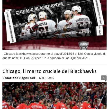
I Chicago Blackhawks accederanno ai playoff 2015/16 di Nhl. Con la vittoria di
questa notte sui Canucks per 3-2 la squadra di Joel Quenneville...
Chicago, il marzo cruciale dei Blackhawks
Redazione BlogDiSport
-
Mar 1, 2016
0