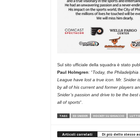
Sul sito ufficiale della squadra è stato pu
Paul Holmgren
: “
Today, the Philadelphia 
League have lost a true icon. Mr. Snider i
by all of his current and former players a
Snider’s passion and drive to be the best
all of sports
“.
TAGS
ED SNIDER
HOCKEY SU GHIACCIO
LUTT
Articoli correlati
Di più dello stesso a