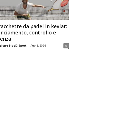
racchette da padel in kevlar:
anciamento, controllo e
enza
ione BlogDiSport
-
Ago 5, 2026
0