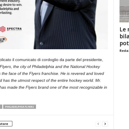
Le 
bil
pot
Redaz
bblicato il comunicato di cordoglio da parte del presidente,
Flyers, the city of Philadelphia and the National Hockey
s the face of the Flyers franchise. He is revered and loved
nd has the utmost respect of the entire hockey world. Mr.
 has made the Flyers brand one of the most recognizable in
O
PHILADELPHIA FLYERS
utore