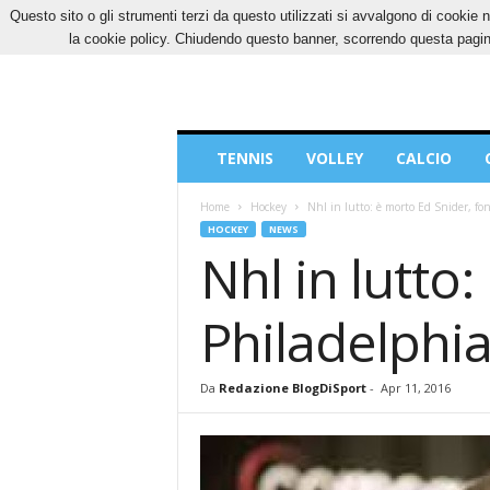
Questo sito o gli strumenti terzi da questo utilizzati si avvalgono di cookie n
VENERDÌ, 7 AGOSTO 2026
CONTATTI
COOK
la cookie policy. Chiudendo questo banner, scorrendo questa pagina
Blog
TENNIS
VOLLEY
CALCIO
di
Sport
Home
Hockey
Nhl in lutto: è morto Ed Snider, fon
HOCKEY
NEWS
Nhl in lutto
Philadelphia
Da
Redazione BlogDiSport
-
Apr 11, 2016