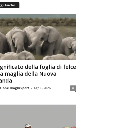
ggi Anche
ignificato della foglia di felce
la maglia della Nuova
anda
ione BlogDiSport
-
Ago 6, 2026
0