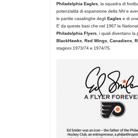
Philadelphia Eagles
, la squadra di foot
potenzialità di espansione della
Nhl
e avev
le partite casalinghe degli
Eagles
e di una
E’ da queste basi che nel 1967 la
Nationa
Philadelphia Flyers
, i quali diventano l
BlackHawks
,
Red Wings
,
Canadiens
,
R
stagioni 1973/74 e 1974/75.