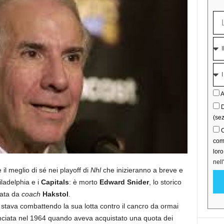
A
D
(sez
C
comu
lor
nell
il meglio di sé nei playoff di
Nhl
che inizieranno a breve e
iladelphia e i
Capitals
: è morto
Edward Snider
, lo storico
nata da
coach
Hakstol
.
 stava combattendo la sua lotta contro il cancro da ormai
inciata nel 1964 quando aveva acquistato una quota dei