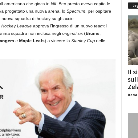
ball americano che gioca in
Nfl
. Ben presto aveva capito le
Le
a progettato una nuova arena, lo
Spectrum
, per ospitare
 nuova squadra di hockey su ghiaccio.
l Hockey League
approva l’ingresso di un nuovo
team
: i
a prima squadra non inclusa negli
original six
(
Bruins
,
angers
e
Maple Leafs
) a vincere la
Stanley Cup
nelle
Il s
sul
Zel
Redaz