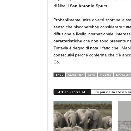
di Nba, i
San Antonio Spurs
.
Probabilmente unire diversi sport nella st
senso che bisognerebbe considerare tutte
diffusione a livello internazionale, intere
caratteristiche
che non sono presente nell
Tuttavia è degno di nota il fatto che i Maple
consecutivi perché conferma che c’è anco
Co.
TAGS
CLASSIFICA
ESPN
HOCKEY
MAPLE LEA
Articoli correlati
Di più dello stesso a