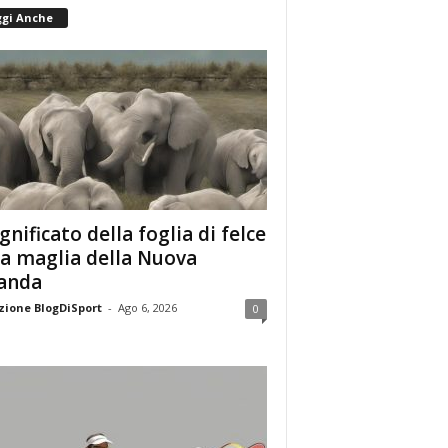
ggi Anche
ignificato della foglia di felce
la maglia della Nuova
anda
ione BlogDiSport
-
Ago 6, 2026
0