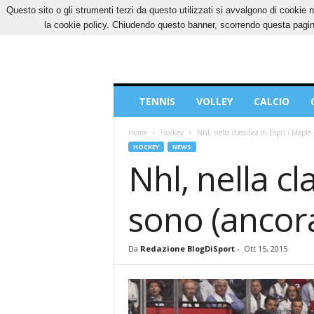
Questo sito o gli strumenti terzi da questo utilizzati si avvalgono di cookie n
GIOVEDÌ, 6 AGOSTO 2026
CONTATTI
COOK
la cookie policy. Chiudendo questo banner, scorrendo questa pagina
Blog
TENNIS
VOLLEY
CALCIO
di
Sport
Home
Hockey
Nhl, nella classifica di Espn i Maple
HOCKEY
NEWS
Nhl, nella cl
sono (ancora
Da
Redazione BlogDiSport
-
Ott 15, 2015