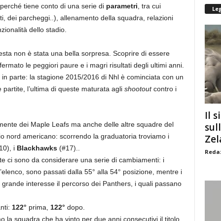
 perché tiene conto di una serie di
parametri
, tra cui
Le
ti, dei parcheggi..), allenamento della squadra, relazioni
zionalità dello stadio.
sta non è stata una bella sorpresa. Scoprire di essere
fermato le peggiori paure e i magri risultati degli ultimi anni.
in parte: la stagione 2015/2016 di Nhl è cominciata con un
re partite, l’ultima di queste maturata agli
shootout
contro i
Il s
amente dei Maple Leafs ma anche delle altre squadre del
sul
 nord americano: scorrendo la graduatoria troviamo i
Zel
10), i
Blackhawks
(#17)..
Redaz
nte ci sono da considerare una serie di cambiamenti: i
elenco, sono passati dalla 55° alla 54° posizione, mentre i
i grande interesse il percorso dei Panthers, i quali passano
nti:
122°
prima,
122°
dopo.
o la squadra che ha vinto per due anni consecutivi il titolo