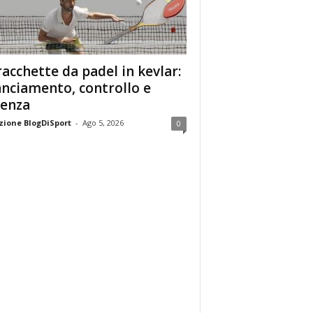
racchette da padel in kevlar:
anciamento, controllo e
enza
ione BlogDiSport
-
Ago 5, 2026
0