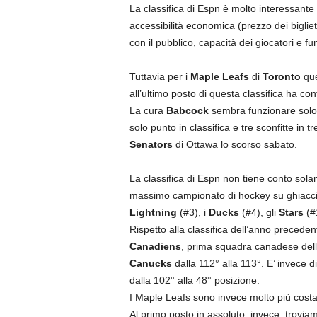
La classifica di Espn è molto interessante
accessibilità economica (prezzo dei bigliet
con il pubblico, capacità dei giocatori e fun
Tuttavia per i
Maple Leafs
di
Toronto
que
all’ultimo posto di questa classifica ha con
La cura
Babcock
sembra funzionare solo 
solo punto in classifica e tre sconfitte in t
Senators
di Ottawa lo scorso sabato.
La classifica di Espn non tiene conto sol
massimo campionato di hockey su ghiaccio
Lightning
(#3), i
Ducks
(#4), gli
Stars
(#
Rispetto alla classifica dell’anno precede
Canadiens
, prima squadra canadese dell’
Canucks
dalla 112° alla 113°. E’ invece d
dalla 102° alla 48° posizione.
I Maple Leafs sono invece molto più costa
Al primo posto in assoluto, invece, troviam