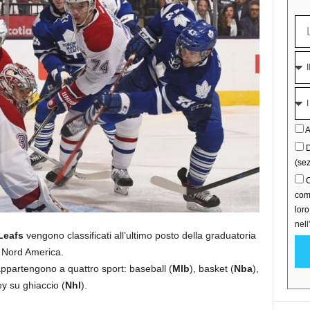
A
D
(sez
C
comu
lor
nell
Leafs
vengono classificati all’ultimo posto della graduatoria
el Nord America.
appartengono a quattro sport: baseball (
Mlb
), basket (
Nba
),
y su ghiaccio (
Nhl
).