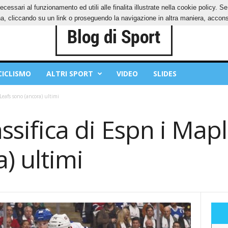
ecessari al funzionamento ed utili alle finalita illustrate nella cookie policy. 
IES
PRIVACY POLICY
, cliccando su un link o proseguendo la navigazione in altra maniera, acconse
CICLISMO
ALTRI SPORT
VIDEO
SLIDES
 Leafs sono (ancora) ultimi
assifica di Espn i Map
) ultimi