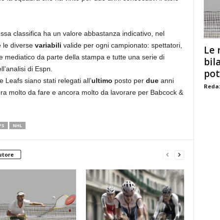
essa classifica ha un valore abbastanza indicativo, nel
 le diverse
variabili
valide per ogni campionato: spettatori,
Le 
sse mediatico da parte della stampa e tutte una serie di
bil
’analisi di Espn.
pot
 Leafs siano stati relegati all’
ultimo
posto per
due
anni
Redaz
ra molto da fare e ancora molto da lavorare per Babcock &
FS
NHL
utore