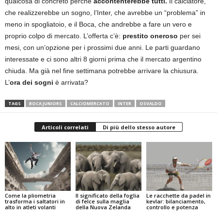
qualcosa di concreto perché
accontenterebbe tutti.
Il calciatore,
che realizzerebbe un sogno, l’Inter, che avrebbe un “problema” in
meno in spogliatoio, e il Boca, che andrebbe a fare un vero e
proprio colpo di mercato. L’offerta c’è:
prestito oneroso
per sei
mesi, con un’opzione per i prossimi due anni. Le parti guardano
interessate e ci sono altri 8 giorni prima che il mercato argentino
chiuda. Ma già nel fine settimana potrebbe arrivare la chiusura.
L’
ora dei sogni
è arrivata?
TAGS
BOCA JUNIORS
CALCIOMERCATO
INTER
OSVALDO
Articoli correlati
Di più dello stesso autore
Come la pliometria
Il significato della foglia
Le racchette da padel in
trasforma i saltatori in
di felce sulla maglia
kevlar: bilanciamento,
alto in atleti volanti
della Nuova Zelanda
controllo e potenza