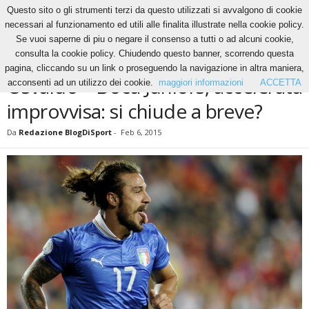
Questo sito o gli strumenti terzi da questo utilizzati si avvalgono di cookie
necessari al funzionamento ed utili alle finalita illustrate nella cookie policy.
Se vuoi saperne di piu o negare il consenso a tutti o ad alcuni cookie,
Home
News
Osvaldo – Boca Juniors, accelerata improvvisa: si chiude a breve?
consulta la cookie policy. Chiudendo questo banner, scorrendo questa
NEWS
pagina, cliccando su un link o proseguendo la navigazione in altra maniera,
Osvaldo – Boca Juniors, accelerata
acconsenti ad un utilizzo dei cookie.
maggiori informazioni
ACCETTA
improvvisa: si chiude a breve?
Da
Redazione BlogDiSport
-
Feb 6, 2015