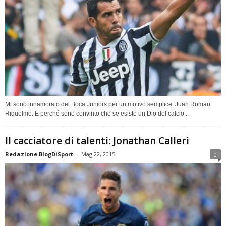
Mi sono innamorato del Boca Juniors per un motivo semplice: Juan Roman
Riquelme. E perché sono convinto che se esiste un Dio del calcio...
Il cacciatore di talenti: Jonathan Calleri
Redazione BlogDiSport
-
Mag 22, 2015
0