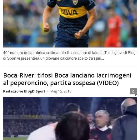
40° numero della rubrica settimanale Il cacciatore di talenti. Tutti i giovedì Blog
di Sport vi presenterà un giovane calciatore scelto tra i più...
Boca-River: tifosi Boca lanciano lacrimogeni
al peperoncino, partita sospesa (VIDEO)
Redazione BlogDiSport
-
Mag 15, 2015
0