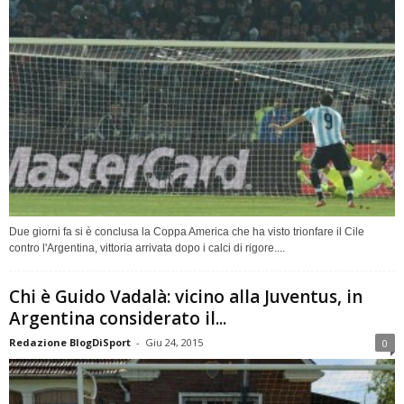
Due giorni fa si è conclusa la Coppa America che ha visto trionfare il Cile
contro l'Argentina, vittoria arrivata dopo i calci di rigore....
Chi è Guido Vadalà: vicino alla Juventus, in
Argentina considerato il...
Redazione BlogDiSport
-
Giu 24, 2015
0