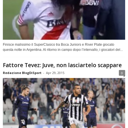
Finisce malissimo il SuperClasico tra Boca Juniors e River Plate giocato
questa notte in Argentina. Al ritorno in campo dopo l’intervallo, i giocatori del...
Fattore Tevez: Juve, non lasciartelo scappare
Redazione BlogDiSport
-
Apr 29, 2015
0