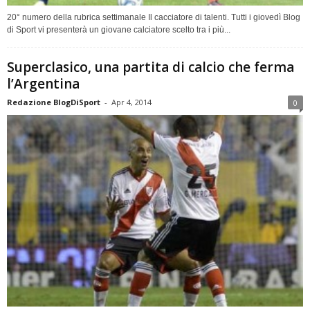
20° numero della rubrica settimanale Il cacciatore di talenti. Tutti i giovedì Blog
di Sport vi presenterà un giovane calciatore scelto tra i più...
Superclasico, una partita di calcio che ferma
l’Argentina
Redazione BlogDiSport
-
Apr 4, 2014
0