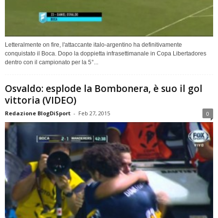
Letteralmente on fire, l'attaccante italo-argentino ha definitivamente
conquistato il Boca. Dopo la doppietta infrasettimanale in Copa Libertadores
dentro con il campionato per la 5°...
Osvaldo: esplode la Bombonera, è suo il gol
vittoria (VIDEO)
Redazione BlogDiSport
-
Feb 27, 2015
0