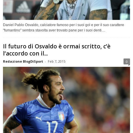
Daniel Pablo Osvaldo, calciatore famoso per i suoi gol e per il suo carattere
"fumantino" sembra stavolta aver trovato pane per i suoi denti....
Il futuro di Osvaldo è ormai scritto, c’è
l’accordo con il...
Redazione BlogDiSport
-
Feb 7, 2015
0