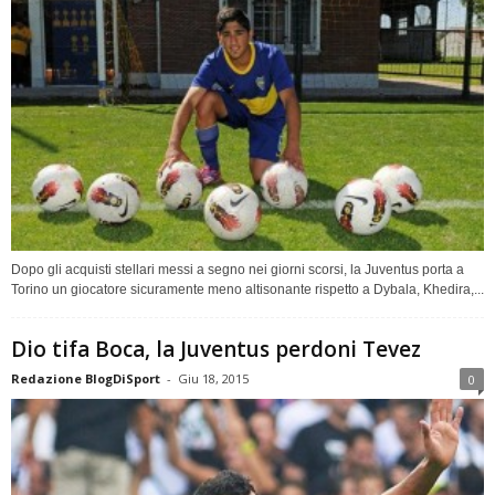
Dopo gli acquisti stellari messi a segno nei giorni scorsi, la Juventus porta a
Torino un giocatore sicuramente meno altisonante rispetto a Dybala, Khedira,...
Dio tifa Boca, la Juventus perdoni Tevez
Redazione BlogDiSport
-
Giu 18, 2015
0