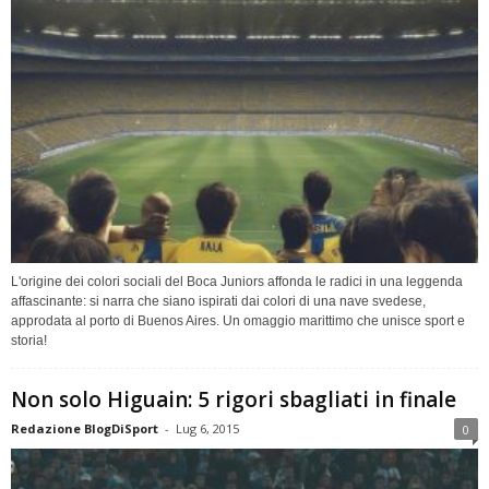
L'origine dei colori sociali del Boca Juniors affonda le radici in una leggenda
affascinante: si narra che siano ispirati dai colori di una nave svedese,
approdata al porto di Buenos Aires. Un omaggio marittimo che unisce sport e
storia!
Non solo Higuain: 5 rigori sbagliati in finale
Redazione BlogDiSport
-
Lug 6, 2015
0