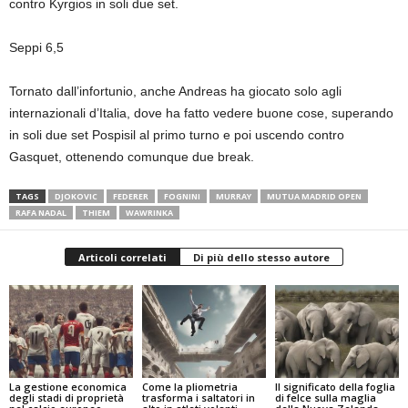
contro Kyrgios in soli due set.
Seppi 6,5
Tornato dall’infortunio, anche Andreas ha giocato solo agli
internazionali d’Italia, dove ha fatto vedere buone cose, superando
in soli due set Pospisil al primo turno e poi uscendo contro
Gasquet, ottenendo comunque due break.
TAGS
DJOKOVIC
FEDERER
FOGNINI
MURRAY
MUTUA MADRID OPEN
RAFA NADAL
THIEM
WAWRINKA
Articoli correlati
Di più dello stesso autore
La gestione economica
Come la pliometria
Il significato della foglia
degli stadi di proprietà
trasforma i saltatori in
di felce sulla maglia