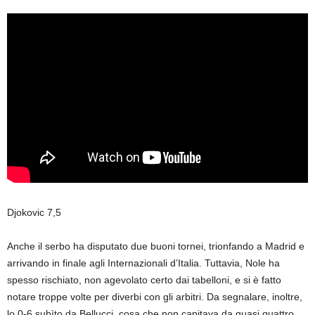
Djokovic 7,5
Anche il serbo ha disputato due buoni tornei, trionfando a Madrid e
arrivando in finale agli Internazionali d’Italia. Tuttavia, Nole ha
spesso rischiato, non agevolato certo dai tabelloni, e si è fatto
notare troppe volte per diverbi con gli arbitri. Da segnalare, inoltre,
lo 0-6 subìto da Bellucci, cosa che non capitava da quasi quattro