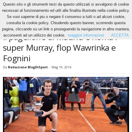
Questo sito o gli strumenti terzi da questo utilizzati si avvalgono di cookie
necessari al funzionamento ed utili alle finalita illustrate nella cookie policy.
Se vuoi saperne di piu o negare il consenso a tutti o ad alcuni cookie,
Home
News
Il pagellone di Madrid e Roma : super Murray, flop Wawrinka e...
consulta la cookie policy. Chiudendo questo banner, scorrendo questa
NEWS
TENNIS
pagina, cliccando su un link o proseguendo la navigazione in altra maniera,
Il pagellone di Madrid e Roma :
acconsenti ad un utilizzo dei cookie.
maggiori informazioni
ACCETTA
super Murray, flop Wawrinka e
Fognini
Da
Redazione BlogDiSport
-
Mag 19, 2016