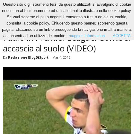
Questo sito o gli strumenti terzi da questo utilizzati si avvalgono di cookie
necessari al funzionamento ed utili alle finalita illustrate nella cookie policy.
Se vuoi saperne di piu o negare il consenso a tutti o ad alcuni cookie,
Home
News
Paura in Premier League: Gomis si accascia al suolo (VIDEO)
consulta la cookie policy. Chiudendo questo banner, scorrendo questa
NEWS
pagina, cliccando su un link o proseguendo la navigazione in altra maniera,
Paura in Premier League: Gomis si
acconsenti ad un utilizzo dei cookie.
maggiori informazioni
ACCETTA
accascia al suolo (VIDEO)
Da
Redazione BlogDiSport
-
Mar 4, 2015