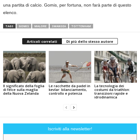
una partita di calcio. Gomis, per fortuna, non farà parte di questo
elenco.
TAGS
GOMIS
MALORE
SWANSEA
TOTTENHAM
Articoli correlati
Di più dello stesso autore
Il significato della foglia
Le racchette da padel in
La tecnologia dei
di felce sulla maglia
kevlar: bilanciamento,
costumi da triathlon:
della Nuova Zelanda
controllo e potenza
transizioni rapide e
idrodinamica
Iscriviti alla newsletter!