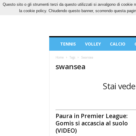
Questo sito o gli strumenti terzi da questo utilizzati si avvalgono di cookie n
VENERDÌ, 7 AGOSTO 2026
CONTATTI
COOK
la cookie policy. Chiudendo questo banner, scorrendo questa pagina
Blog
TENNIS
VOLLEY
CALCIO
di
Sport
Home
Tags
Swansea
swansea
Stai vede
Paura in Premier League:
Gomis si accascia al suolo
(VIDEO)