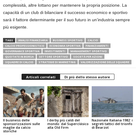
complessità, altre lottano per mantenere la propria posizione. La
capacità di un club di bilanciare il successo economico e sportivo
sarà il fattore determinante per il suo futuro in un’industria sempre
più esigente.
TAGS
ANALISI FINANZIARIA
BUSINESS SPORTIVO
CALCIO
CALCIO PROFESSIONISTICO
ECONOMIA SPORTIVA
FINANZIAMENTI
GOVERNANCE SPORTIVA
INVESTIMENTI
MANAGEMENT SPORTIVO
QUOTATE IN BORSA
SETTORE SPORTIVO
SOCIETÀ PER AZIONI
SQUADRE DI CALCIO
STRATEGIE DI MARKETING
VALORIZZAZIONE DELLE SQUADRE
Articoli correlati
Di più dello stesso autore
Il business delle
I derby più caldi del
Nazionale Italiana 1982: i
sponsorizzazioni sulle
mondo: dal Superclásico
segreti tattici del trionfo
maglie da calcio
alla Old Firm
di Bearzot
storiche