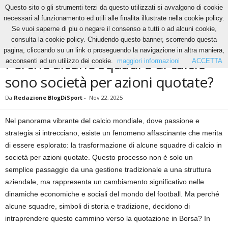
Questo sito o gli strumenti terzi da questo utilizzati si avvalgono di cookie
necessari al funzionamento ed utili alle finalita illustrate nella cookie policy.
Se vuoi saperne di piu o negare il consenso a tutti o ad alcuni cookie,
Home
Calcio
Perché alcune squadre di calcio sono società per azioni quotate?
consulta la cookie policy. Chiudendo questo banner, scorrendo questa
CALCIO
pagina, cliccando su un link o proseguendo la navigazione in altra maniera,
Perché alcune squadre di calcio
acconsenti ad un utilizzo dei cookie.
maggiori informazioni
ACCETTA
sono società per azioni quotate?
Da
Redazione BlogDiSport
-
Nov 22, 2025
Nel panorama vibrante del calcio mondiale, dove passione e
strategia si intrecciano, esiste un fenomeno affascinante che merita
di essere esplorato: la trasformazione di alcune squadre di calcio in
società per azioni quotate. Questo processo non è solo un
semplice passaggio da una gestione tradizionale a una struttura
aziendale, ma rappresenta un cambiamento significativo nelle
dinamiche economiche e sociali del mondo del football. Ma perché
alcune squadre, simboli di storia e tradizione, decidono di
intraprendere questo cammino verso la quotazione in Borsa? In