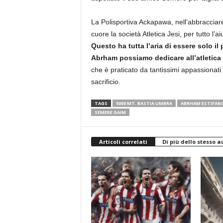
La Polisportiva Ackapawa, nell’abbracciare 
cuore la società Atletica Jesi, per tutto l’a
Questo ha tutta l’aria di essere solo il
Abrham possiamo dedicare all’atletica
che è praticato da tantissimi appassionati
sacrificio.
TAGS
5000 MT. BASTIA UMBRA
ABRHAM ESTIFAN
SEMERE GAIM
Articoli correlati
Di più dello stesso a