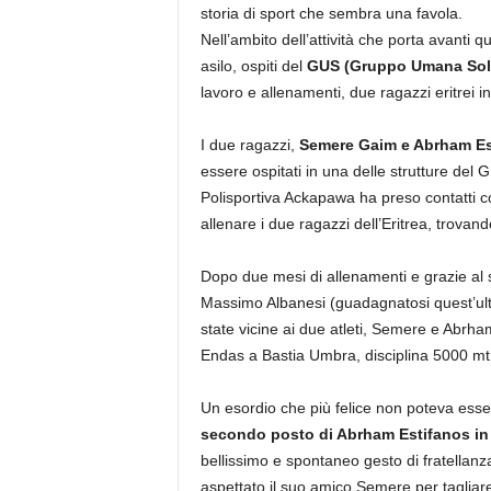
storia di sport che sembra una favola.
Nell’ambito dell’attività che porta avanti q
asilo, ospiti del
GUS (Gruppo Umana Solid
lavoro e allenamenti, due ragazzi eritrei in
I due ragazzi,
Semere Gaim e Abrham Es
essere ospitati in una delle strutture del
Polisportiva Ackapawa ha preso contatti con
allenare i due ragazzi dell’Eritrea, trovand
Dopo due mesi di allenamenti e grazie al
Massimo Albanesi (guadagnatosi quest’ulti
state vicine ai due atleti, Semere e Abrh
Endas a Bastia Umbra, disciplina 5000 mt
Un esordio che più felice non poteva esse
secondo posto di Abrham Estifanos in
bellissimo e spontaneo gesto di fratellanza
aspettato il suo amico Semere per tagliare