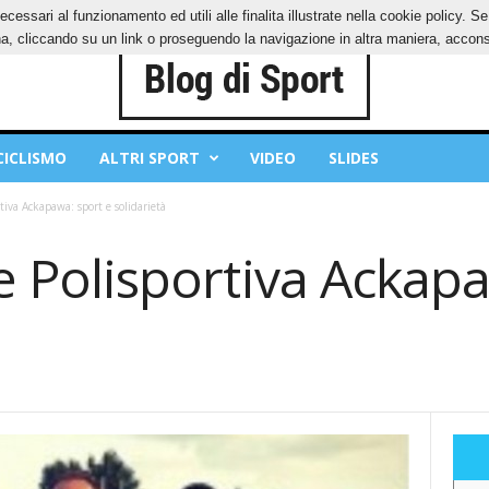
ecessari al funzionamento ed utili alle finalita illustrate nella cookie policy. 
IES
PRIVACY POLICY
, cliccando su un link o proseguendo la navigazione in altra maniera, acconse
CICLISMO
ALTRI SPORT
VIDEO
SLIDES
ortiva Ackapawa: sport e solidarietà
i e Polisportiva Ackap