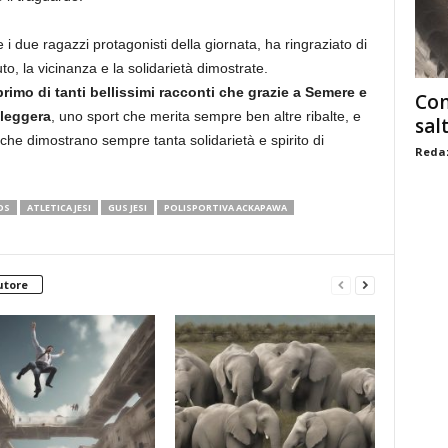
i due ragazzi protagonisti della giornata, ha ringraziato di
iuto, la vicinanza e la solidarietà dimostrate.
 primo di tanti bellissimi racconti che grazie a Semere e
Com
 leggera
, uno sport che merita sempre ben altre ribalte, e
sal
 che dimostrano sempre tanta solidarietà e spirito di
Redaz
OS
ATLETICA JESI
GUS JESI
POLISPORTIVA ACKAPAWA
utore