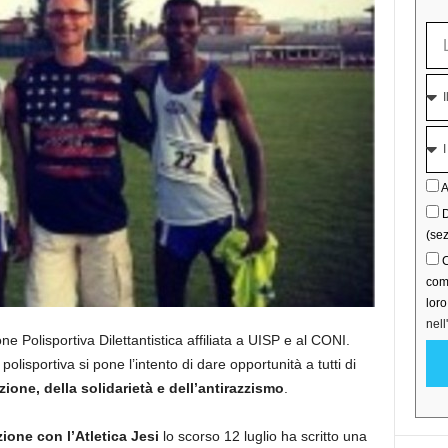
A
D
(sez
C
comu
lor
nell
 Polisportiva Dilettantistica affiliata a UISP e al CONI.
polisportiva si pone l’intento di dare opportunità a tutti di
ione, della solidarietà e dell’antirazzismo
.
ione con l’Atletica Jesi
lo scorso 12 luglio ha scritto una