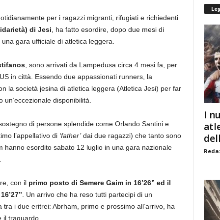
Le
uotidianamente per i ragazzi migranti, rifugiati e richiedenti
arietà) di Jesi
, ha fatto esordire, dopo due mesi di
 una gara ufficiale di atletica leggera.
tifanos
, sono arrivati da Lampedusa circa 4 mesi fa, per
 GUS in città. Essendo due appassionati runners, la
 la società jesina di atletica leggera (Atletica Jesi) per far
o un’eccezionale disponibilità.
I n
 sostegno di persone splendide come Orlando Santini e
atl
mo l’appellativo di
‘father’
dai due ragazzi) che tanto sono
dell
am hanno esordito sabato 12 luglio in una gara nazionale
Redaz
.
re, con il
primo posto di Semere Gaim in 16’26” ed il
 16’27”
. Un arrivo che ha reso tutti partecipi di un
 tra i due eritrei: Abrham, primo e prossimo all’arrivo, ha
 il traguardo.