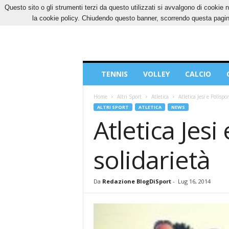
Questo sito o gli strumenti terzi da questo utilizzati si avvalgono di cookie n
SABATO, 8 AGOSTO 2026
CONTATTI
COOK
la cookie policy. Chiudendo questo banner, scorrendo questa pagina
Blog
TENNIS
VOLLEY
CALCIO
di
Sport
Home
Altri Sport
Atletica
Atletica Jesi e Polisp
ALTRI SPORT
ATLETICA
NEWS
Atletica Jes
solidarietà
Da
Redazione BlogDiSport
-
Lug 16, 2014