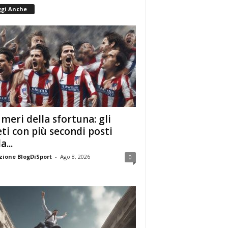
ggi Anche
umeri della sfortuna: gli
eti con più secondi posti
a...
ione BlogDiSport
-
Ago 8, 2026
0