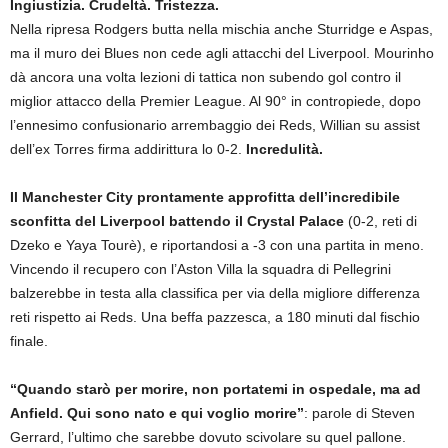
Ingiustizia. Crudeltà. Tristezza.
Nella ripresa Rodgers butta nella mischia anche Sturridge e Aspas,
ma il muro dei Blues non cede agli attacchi del Liverpool. Mourinho
dà ancora una volta lezioni di tattica non subendo gol contro il
miglior attacco della Premier League. Al 90° in contropiede, dopo
l’ennesimo confusionario arrembaggio dei Reds, Willian su assist
dell’ex Torres firma addirittura lo 0-2.
Incredulità.
Il Manchester City prontamente approfitta dell’incredibile
sconfitta del Liverpool battendo il Crystal Palace
(0-2, reti di
Dzeko e Yaya Tourè), e riportandosi a -3 con una partita in meno.
Vincendo il recupero con l’Aston Villa la squadra di Pellegrini
balzerebbe in testa alla classifica per via della migliore differenza
reti rispetto ai Reds. Una beffa pazzesca, a 180 minuti dal fischio
finale.
“Quando starò per morire, non portatemi in ospedale, ma ad
Anfield. Qui sono nato e qui voglio morire”
: parole di Steven
Gerrard, l’ultimo che sarebbe dovuto scivolare su quel pallone.