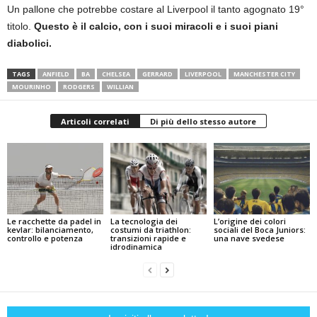
Un pallone che potrebbe costare al Liverpool il tanto agognato 19°
titolo.
Questo è il calcio, con i suoi miracoli e i suoi piani
diabolici.
TAGS
ANFIELD
BA
CHELSEA
GERRARD
LIVERPOOL
MANCHESTER CITY
MOURINHO
RODGERS
WILLIAN
Articoli correlati
Di più dello stesso autore
Le racchette da padel in
La tecnologia dei
L’origine dei colori
kevlar: bilanciamento,
costumi da triathlon:
sociali del Boca Juniors:
controllo e potenza
transizioni rapide e
una nave svedese
idrodinamica