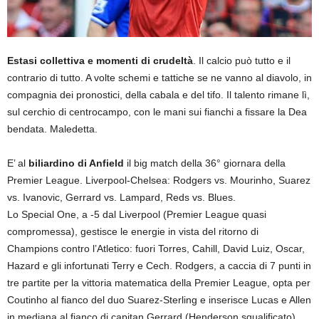
Estasi collettiva e momenti di crudeltà
. Il calcio può tutto e il
contrario di tutto. A volte schemi e tattiche se ne vanno al diavolo, in
compagnia dei pronostici, della cabala e del tifo. Il talento rimane lì,
sul cerchio di centrocampo, con le mani sui fianchi a fissare la Dea
bendata. Maledetta.
E’ al
biliardino di Anfield
il big match della 36° giornara della
Premier League. Liverpool-Chelsea: Rodgers vs. Mourinho, Suarez
vs. Ivanovic, Gerrard vs. Lampard, Reds vs. Blues.
Lo Special One, a -5 dal Liverpool (Premier League quasi
compromessa), gestisce le energie in vista del ritorno di
Champions contro l’Atletico: fuori Torres, Cahill, David Luiz, Oscar,
Hazard e gli infortunati Terry e Cech. Rodgers, a caccia di 7 punti in
tre partite per la vittoria matematica della Premier League, opta per
Coutinho al fianco del duo Suarez-Sterling e inserisce Lucas e Allen
in mediana al fianco di capitan Gerrard (Henderson squalificato).