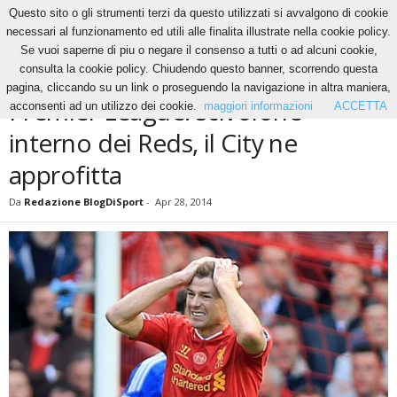
Questo sito o gli strumenti terzi da questo utilizzati si avvalgono di cookie
necessari al funzionamento ed utili alle finalita illustrate nella cookie policy.
Se vuoi saperne di piu o negare il consenso a tutti o ad alcuni cookie,
Home
News
Premier League: scivolone interno dei Reds, il City ne approfitta
consulta la cookie policy. Chiudendo questo banner, scorrendo questa
NEWS
pagina, cliccando su un link o proseguendo la navigazione in altra maniera,
Premier League: scivolone
acconsenti ad un utilizzo dei cookie.
maggiori informazioni
ACCETTA
interno dei Reds, il City ne
approfitta
Da
Redazione BlogDiSport
-
Apr 28, 2014