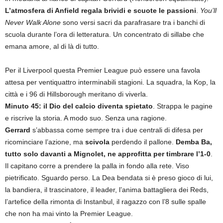
L’atmosfera di Anfield regala brividi e scuote le passioni
.
You’ll
Never Walk Alone
sono versi sacri da parafrasare tra i banchi di
scuola durante l’ora di letteratura. Un concentrato di sillabe che
emana amore, al di là di tutto.
Per il Liverpool questa Premier League può essere una favola
attesa per ventiquattro interminabili stagioni. La squadra, la Kop, la
città e i 96 di Hillsborough meritano di viverla.
Minuto 45: il Dio del calcio diventa spietato
. Strappa le pagine
e riscrive la storia. A modo suo. Senza una ragione.
Gerrard
s’abbassa come sempre tra i due centrali di difesa per
ricominciare l’azione, ma
scivola
perdendo il pallone.
Demba Ba,
tutto solo davanti a Mignolet, ne approfitta per timbrare l’1-0
.
Il capitano corre a prendere la palla in fondo alla rete. Viso
pietrificato. Sguardo perso. La Dea bendata si è preso gioco di lui,
la bandiera, il trascinatore, il leader, l’anima battagliera dei Reds,
l’artefice della rimonta di Instanbul, il ragazzo con l’8 sulle spalle
che non ha mai vinto la Premier League.