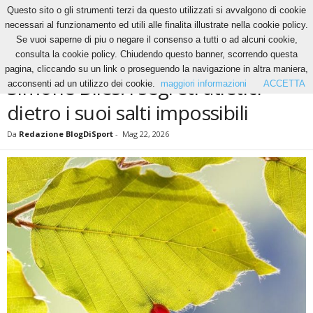
Questo sito o gli strumenti terzi da questo utilizzati si avvalgono di cookie
necessari al funzionamento ed utili alle finalita illustrate nella cookie policy.
Se vuoi saperne di piu o negare il consenso a tutti o ad alcuni cookie,
Home
News
Simone Biles: i segreti atletici dietro i suoi salti impossibili
consulta la cookie policy. Chiudendo questo banner, scorrendo questa
NEWS
pagina, cliccando su un link o proseguendo la navigazione in altra maniera,
Simone Biles: i segreti atletici
acconsenti ad un utilizzo dei cookie.
maggiori informazioni
ACCETTA
dietro i suoi salti impossibili
Da
Redazione BlogDiSport
-
Mag 22, 2026