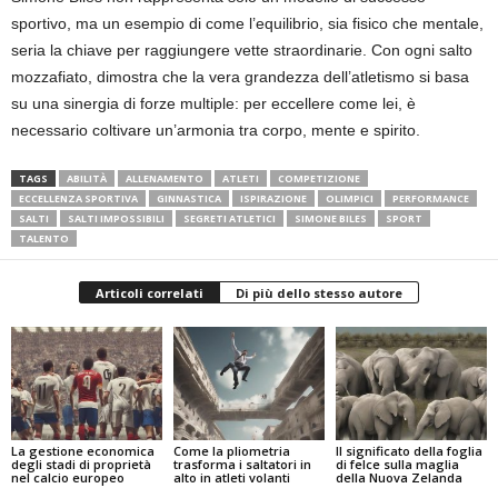
sportivo, ma un esempio di come l’equilibrio, sia fisico che mentale,
seria la chiave per raggiungere vette straordinarie. Con ogni salto
mozzafiato, dimostra che la vera grandezza dell’atletismo si basa
su una sinergia di forze multiple: per eccellere come lei, è
necessario coltivare un’armonia tra corpo, mente e spirito.
TAGS
ABILITÀ
ALLENAMENTO
ATLETI
COMPETIZIONE
ECCELLENZA SPORTIVA
GINNASTICA
ISPIRAZIONE
OLIMPICI
PERFORMANCE
SALTI
SALTI IMPOSSIBILI
SEGRETI ATLETICI
SIMONE BILES
SPORT
TALENTO
Articoli correlati
Di più dello stesso autore
La gestione economica
Come la pliometria
Il significato della foglia
degli stadi di proprietà
trasforma i saltatori in
di felce sulla maglia
nel calcio europeo
alto in atleti volanti
della Nuova Zelanda